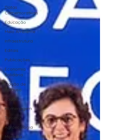
Datas
Comemorativas
Educação
Meio Ambiente
Infraestrutura
Editais
Publicações
Economia
Solidária
Moção de
Aplauso
Saúde
Homenagem
Turismo
Agroecologia
Moradia