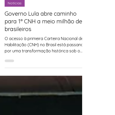
13 de abr.
2 min de leitura
Notícias
Governo Lula abre caminho
para 1ª CNH a meio milhão de
brasileiros
O acesso à primeira Carteira Nacional de
Habilitação (CNH) no Brasil está passando
por uma transformação histórica sob o
governo de Luiz Inácio Lula da Silva. Com o
programa CNH do Brasil, milhões de
brasileiros, especialmente jovens,
trabalhadores e pessoas de baixa renda,
estão conseguindo tirar a habilitação pela
primeira vez com menos burocracia e
menor custo. Mais de 584 mil brasileiros já