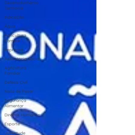
Desenvolvimento
Territorial
Indicação
Água
Agricultura
Familiar
Imprensa
Assistência Social
Agricultura
Familiar
Defesa Civil
Nota de Pesar
Segurança
Alimentar
Direitos Humanos
Esporte
Juventude