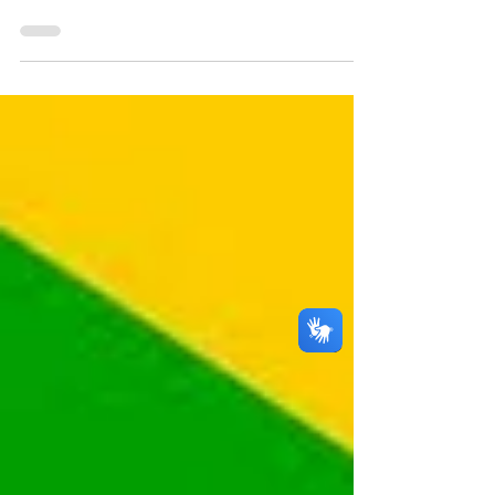
da Bahia foi reconhecido como líder em
crescimento com redução de
desigualdades através do Prêmio Nacional
de Inclusão Socioprodutiva, entregue em
solenidade realizada na noite de quarta-
feira (27), em Brasília. A premiação é uma
iniciativa do Governo Federal, através do
Ministério do Desenvolvimento e
Assistência Social, Família e Combate à
Fome (MDS). O governador Jerônimo
Rodrigues foi representado pela secretária
de Assistência e Des