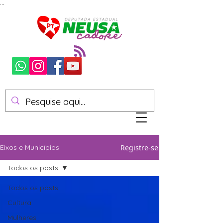
...
Registre-se
Eixos e Municípios
Todos os posts
Todos os posts
Cultura
Mulheres