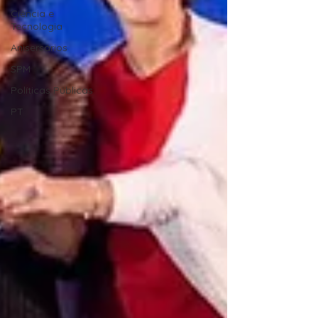
Ciência e
Tecnologia
Anisersários
SPM
Políticas Públicas
PT