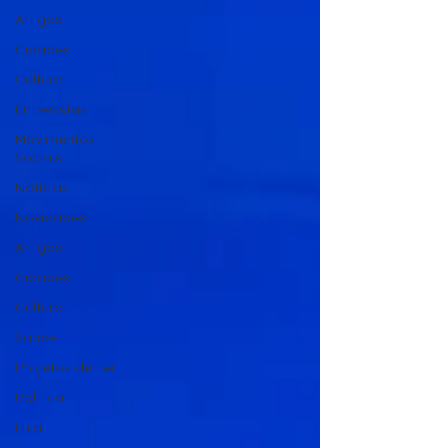
Artigos
Cidades
Cultura
Entrevistas
Movimentos
Sociais
Notícias
Novidades
Artigos
Cidades
Cultura
Saúde
Projetos de Lei
Política
Lula