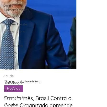
Datas
Comemorativas
Educação
Meio Ambiente
Infraestrutura
Editais
Publicações
Economia
Solidária
Moção de
Aplauso
Saúde
Homenagem
Turismo
15 de jun.
6 min de leitura
Agroecologia
Notícias
Moradia