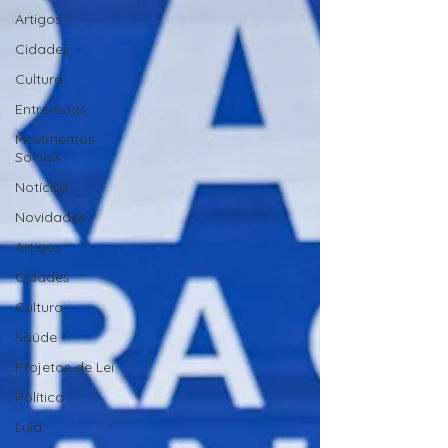
Artigos
Cidades
Cultura
Entrevistas
Movimentos
Sociais
Notícias
Novidades
Artigos
Cidades
Cultura
Saúde
Projetos de Lei
Política
Lula