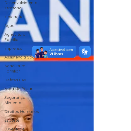
Desenvolvimento
Territorial
Indicação
Água
Agricultura
Familiar
Imprensa
Assistência Social
Agricultura
Familiar
Defesa Civil
Nota de Pesar
Segurança
Alimentar
Direitos Humanos
Esporte
Juventude