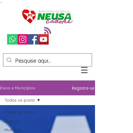
...
Registre-se
Eixos e Municípios
Todos os posts
Todos os posts
Cultura
Mulheres