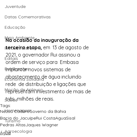
Juventude
Datas Comemorativas
Educação
Meio Ambiente
Na ocasião da inauguração da 
terceira etapa, 
em  13 de agosto de 
Infraestrutura
2021, o governador Rui assinou a 
Editais
ordem de serviço para  Embasa 
Publicações
implantar novos sistemas de 
abastecimento de água incluindo 
Economia Solidária
rede  de distribuição e ligações que 
Moção de Aplauso
representam investimento de mais de 
três  milhões de reais.
Saúde
Tags:
Homenagem
Neusa Cadore
Governo da Bahia
Bacia do Jacuípe
Rui Costa
Agua
Sisal
Turismo
Pedras Altas
Jaques Wagner
Agroecologia
Água