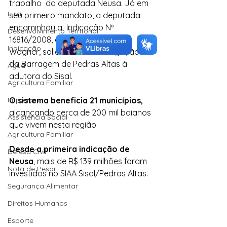
trabalho  da deputada Neusa. Já em 
Lula
seu primeiro mandato, a deputada 
encaminhou a  Indicação Nº 
Desenvolvimento Territorial
16816/2008, ainda no governo 
Indicação
Wagner, solicitando a  interligação 
da Barragem de Pedras Altas à 
Água
adutora do Sisal.
Agricultura Familiar
Imprensa
O sistema beneficia 21 municípios, 
alcançando cerca de 200 mil baianos 
Assistência Social
que vivem nesta região.
Agricultura Familiar
Desde a primeira indicação de 
Defesa Civil
Neusa
, mais de R$ 139 milhões foram 
Nota de Pesar
investidos no SIAA Sisal/Pedras Altas. 
Segurança Alimentar
Direitos Humanos
Esporte