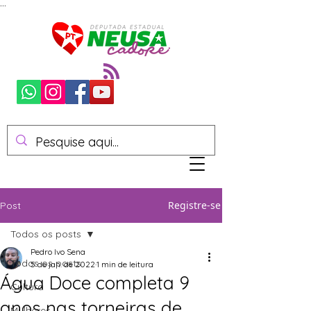
...
Registre-se
Post
Todos os posts
Pedro Ivo Sena
Todos os posts
5 de jan. de 2022
1 min de leitura
Água Doce completa 9
Cultura
anos nas torneiras de
Mulheres