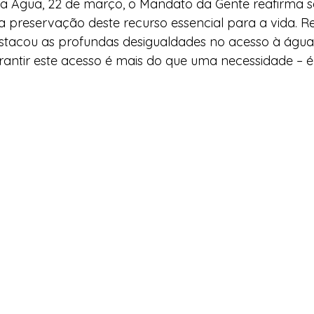
da Água, 22 de março, o Mandato da Gente reafirma s
preservação deste recurso essencial para a vida. 
l
Indicação
Água
Agricultura Familiar
tacou as profundas desigualdades no acesso à água 
antir este acesso é mais do que uma necessidade – é 
 
ocial
Agricultura Familiar
Defesa Civil
ça Alimentar
Direitos Humanos
Esporte
emorativas