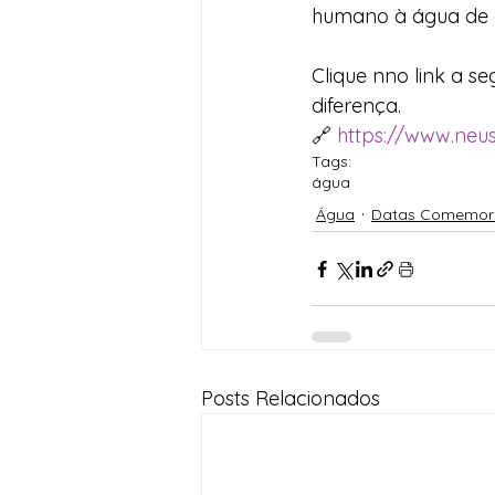
humano à água de q
Clique nno link a s
diferença.
🔗 
https://www.neu
Tags:
água
Água
Datas Comemora
Posts Relacionados