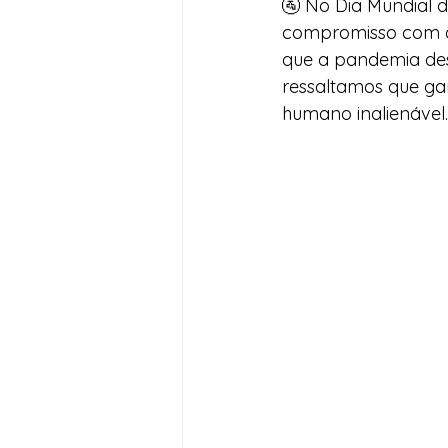
🚰 No Dia Mundial 
compromisso com a 
Desenvolvimento Territoria
que a pandemia des
ressaltamos que gar
humano inalienável.
Imprensa
Assistência S
Nota de Pesar
Seguran
Juventude
Datas Com