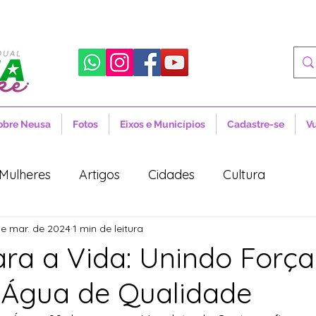
obre Neusa
Fotos
Eixos e Municípios
Cadastre-se
V
Mulheres
Artigos
Cidades
Cultura
de mar. de 2024
1 min de leitura
 Sociais
Notícias
Novidades
Artigos
ra a Vida: Unindo Força
à Água de Qualidade
aúde
Projetos de Lei
Política
Lula