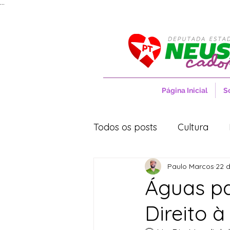
...
Página Inicial
S
Todos os posts
Cultura
Paulo Marcos
22 
Entrevistas
Movimentos
Águas pa
Direito 
Cidades
Cultura
S