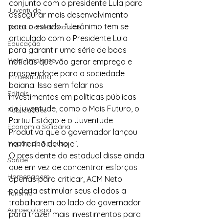
conjunto com o presidente Lula para 
Juventude
assegurar mais desenvolvimento 
para o estado. “Jerônimo tem se 
Datas Comemorativas
articulado com o Presidente Lula 
Educação
para garantir uma série de boas 
Meio Ambiente
notícias que vão gerar emprego e 
prosperidade para a sociedade 
Infraestrutura
baiana. Isso sem falar nos 
Editais
investimentos em políticas públicas 
de juventude, como o Mais Futuro, o 
Publicações
Partiu Estágio e o Juventude 
Economia Solidária
Produtiva que o governador lançou 
Moção de Aplauso
na manhã de hoje”.
O presidente do estadual disse ainda 
Saúde
que em vez de concentrar esforços 
Homenagem
apenas para criticar, ACM Neto 
poderia estimular seus aliados a 
Turismo
trabalharem ao lado do governador 
Agroecologia
para trazer mais investimentos para 