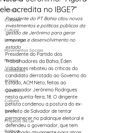
ele acredita no IBGE?”
Artigos
Presidente do PT Bahia citou novos 
Cidades
investimentos e políticas públicas da 
Cultura
gestão de Jerônimo para gerar 
emprego e desenvolvimento no 
Entrevistas
estado
Movimentos Sociais
Presidente do Partido dos 
Notícias
Trabalhadores da Bahia, Éden 
Valadares rebateu as críticas do 
Novidades
candidato derrotado ao Governo do 
Artigos
Estado, ACM Neto, feitas ao 
governador Jerônimo Rodrigues 
Cidades
nesta quinta-feira, 18. O dirigente 
Cultura
petista condenou a postura do ex-
Saúde
prefeito de Salvador de tentar 
permanecer no palanque eleitoral e 
Projetos de Lei
defendeu o governador, que tem 
Política
trabalhado ativamente para atrair 