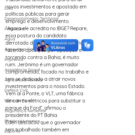
novos investimentos e apostado em 
Lula
políticas públicas para gerar 
Desenvolvimento Territorial
emprego e desenvolvimento.
“Agora ele acredita no IBGE? Repare, 
Indicação
essa postura do candidato 
Água
derrotado de se manter no palanque, 
Agricultura Familiar
fazendo oposição por oposição e 
torcendo contra a Bahia, é muito 
Imprensa
ruim. Jerônimo é um governador 
Assistência Social
comprometido, focado no trabalho e 
tem se dedicado a atrair novos 
Agricultura Familiar
investimentos para o nosso Estado. 
Defesa Civil
Vem aí a Ponte, o VLT, uma fábrica 
Nota de Pesar
de carros elétricos para substituir o 
parque da Ford”, afirmou o 
Segurança Alimentar
presidente do PT Bahia.
Direitos Humanos
Éden destacou que o governador 
tem trabalhado também em 
Esporte