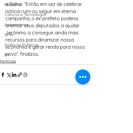
a Bahia. “Então em vez de celebrar 
Moradia
notícia ruim ou seguir em eterna 
Ciência e Tecnologia
campanha, o ex-prefeito poderia 
Anisersários
orientar seus deputados a ajudar 
Jerônimo a conseguir ainda mais 
SPM
recursos para dinamizar nossa 
Políticas Públicas
economia e gerar renda para nosso 
povo”, finalizou.
PT
Notícias
Ver tudo
Posts Relacionados