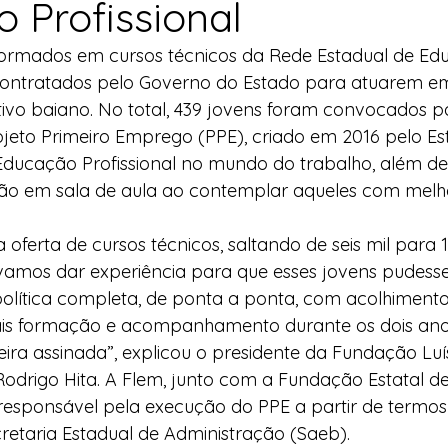
 Profissional
l
Indicação
Água
Agricultura Familiar
ormados em cursos técnicos da Rede Estadual de Ed
 contratados pelo Governo do Estado para atuarem e
ivo baiano. No total, 439 jovens foram convocados p
ocial
Agricultura Familiar
Defesa Civil
ojeto Primeiro Emprego (PPE), criado em 2016 pelo Es
 Educação Profissional no mundo do trabalho, além de
o em sala de aula ao contemplar aqueles com melh
ça Alimentar
Direitos Humanos
Esporte
 oferta de cursos técnicos, saltando de seis mil para 
ávamos dar experiência para que esses jovens pudess
emorativas
olítica completa, de ponta a ponta, com acolhimento
is formação e acompanhamento durante os dois ano
ira assinada”, explicou o presidente da Fundação Luí
odrigo Hita. A Flem, junto com a Fundação Estatal d
é responsável pela execução do PPE a partir de termo
retaria Estadual de Administração (Saeb).