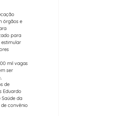
ucação 
m órgãos e 
ara 
tado para 
 estimular 
ores 
100 mil vagas 
em ser 
, 
s de 
s Eduardo 
e Saúde da 
s de convênio 