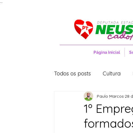
...
Página Inicial
S
Todos os posts
Cultura
Paulo Marcos
28 d
Entrevistas
Movimentos
1º Empre
formados
Cidades
Cultura
S