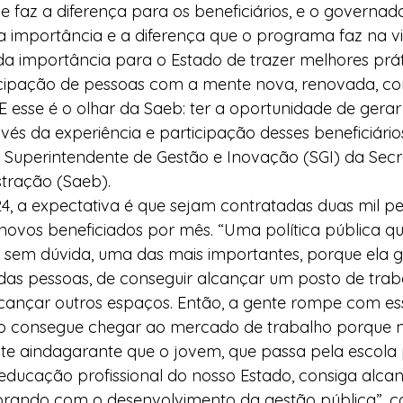
 faz a diferença para os beneficiários, e o governad
a importância e a diferença que o programa faz na v
 da importância para o Estado de trazer melhores prát
cipação de pessoas com a mente nova, renovada, c
 E esse é o olhar da Saeb: ter a oportunidade de gera
vés da experiência e participação desses beneficiários
, Superintendente de Gestão e Inovação (SGI) da Secr
stração (Saeb).
24, a expectativa é que sejam contratadas duas mil p
ovos beneficiados por mês. “Uma política pública qu
 sem dúvida, uma das mais importantes, porque ela g
 das pessoas, de conseguir alcançar um posto de trab
lcançar outros espaços. Então, a gente rompe com ess
o consegue chegar ao mercado de trabalho porque 
nte aindagarante que o jovem, que passa pela escola p
educação profissional do nosso Estado, consiga alcan
orando com o desenvolvimento da gestão pública”,