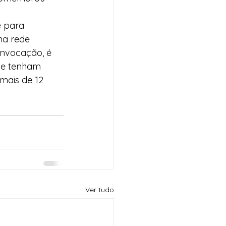
e para 
na rede 
onvocação, é 
que tenham 
mais de 12 
Ver tudo