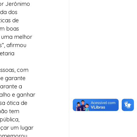
or Jerônimo 
ida dos 
icas de 
om boas 
r uma melhor 
”, afirmou 
etaria 
essoas, com 
e garante 
arante a 
alho e ganhar 
a ótica de 
não tem 
ública, 
çar um lugar 
 comemorou 