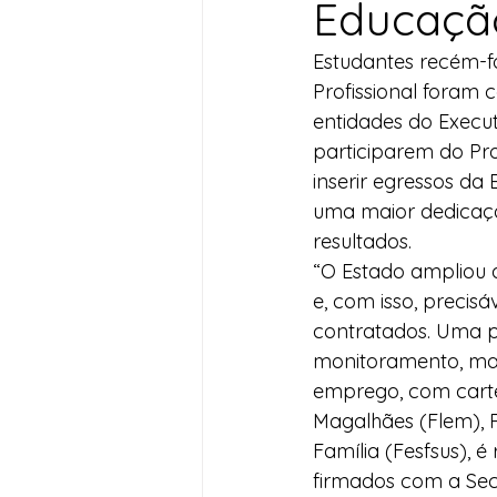
Educação
Desenvolvimento Territoria
Estudantes recém-f
Profissional foram
entidades do Execut
Imprensa
Assistência S
participarem do Pr
inserir egressos da
uma maior dedicaçã
Nota de Pesar
Seguran
resultados.
“O Estado ampliou a
e, com isso, precis
Juventude
Datas Com
contratados. Uma p
monitoramento, ma
emprego, com carte
Magalhães (Flem), R
Família (Fesfsus), 
firmados com a Sec