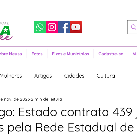
obre Neusa
Fotos
Eixos e Municípios
Cadastre-se
V
Mulheres
Artigos
Cidades
Cultura
e nov. de 2023
2 min de leitura
 Sociais
Notícias
Novidades
Artigos
go: Estado contrata 439 
 pela Rede Estadual de
aúde
Projetos de Lei
Política
Lula