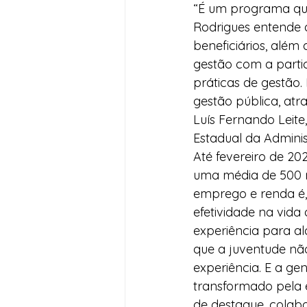
“É um programa que
Rodrigues entende 
beneficiários, além
gestão com a parti
práticas de gestão.
gestão pública, atra
Luís Fernando Leite
Estadual da Admini
Até fevereiro de 20
uma média de 500 n
emprego e renda é,
efetividade na vida
experiência para a
que a juventude nã
experiência. E a ge
transformado pela 
de destaque, colab