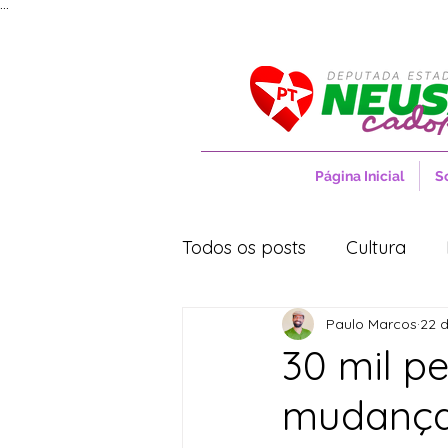
...
Página Inicial
S
Todos os posts
Cultura
Paulo Marcos
22 d
Entrevistas
Movimentos
30 mil p
mudança 
Cidades
Cultura
S