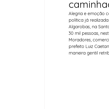
caminha
Desenvolvimento Territoria
Alegria e emoção 
política já realiza
Algarobas, na Santa
Imprensa
Assistência S
30 mil pessoas, nes
Moradores, comerci
prefeito Luiz Caet
Nota de Pesar
Seguran
maneira gentil retr
Juventude
Datas Com