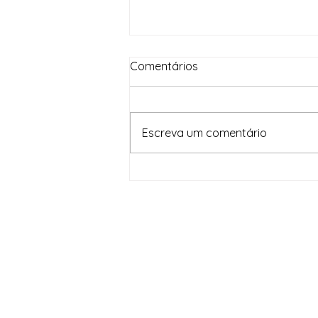
Comentários
Escreva um comentário
Em um mês, Brasil Contra o
Crime Organizado apreende
82,5 toneladas de drogas e
gera prejuízo de R$ 1,6
bilhão às facções criminosas