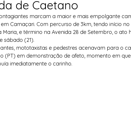
da de Caetano
l
Indicação
Água
Agricultura Familiar
contagiantes marcam a maior e mais empolgante ca
da em Camaçari. Com percurso de 3km, tendo início no 
 Maria, e término na Avenida 28 de Setembro, o ato hi
ocial
Agricultura Familiar
Defesa Civil
te sábado (21).
antes, mototaxistas e pedestres acenavam para o ca
ano (PT) em demonstração de afeto, momento em que o
ça Alimentar
Direitos Humanos
Esporte
ibuía imediatamente o carinho.
emorativas