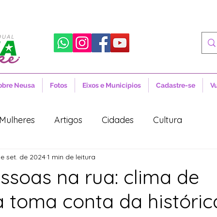
obre Neusa
Fotos
Eixos e Municípios
Cadastre-se
V
Mulheres
Artigos
Cidades
Cultura
e set. de 2024
1 min de leitura
 Sociais
Notícias
Novidades
Artigos
essoas na rua: clima de
toma conta da históric
aúde
Projetos de Lei
Política
Lula