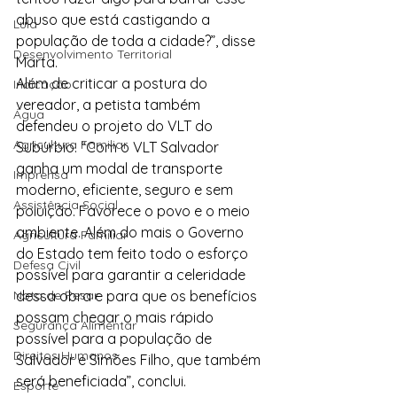
abuso que está castigando a 
Lula
população de toda a cidade?”, disse 
Desenvolvimento Territorial
Marta.
Além de criticar a postura do 
Indicação
vereador, a petista também 
Água
defendeu o projeto do VLT do 
Agricultura Familiar
Subúrbio. “Com o VLT Salvador 
ganha um modal de transporte 
Imprensa
moderno, eficiente, seguro e sem 
Assistência Social
poluição. Favorece o povo e o meio 
ambiente. Além do mais o Governo 
Agricultura Familiar
do Estado tem feito todo o esforço 
Defesa Civil
possível para garantir a celeridade 
Nota de Pesar
dessa obra e para que os benefícios 
possam chegar o mais rápido 
Segurança Alimentar
possível para a população de 
Direitos Humanos
Salvador e Simões Filho, que também 
será beneficiada”, conclui.
Esporte