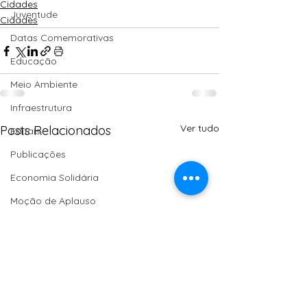
Cidades
Juventude
Cidades
Datas Comemorativas
Educação
Meio Ambiente
Infraestrutura
Ver tudo
Posts Relacionados
Editais
Publicações
Economia Solidária
Moção de Aplauso
Saúde
Homenagem
Turismo
Agroecologia