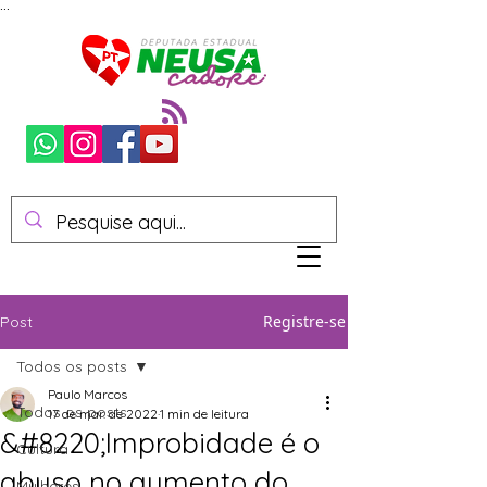
...
Registre-se
Post
Todos os posts
Paulo Marcos
Todos os posts
17 de mar. de 2022
1 min de leitura
&#8220;Improbidade é o
Cultura
abuso no aumento do
Mulheres