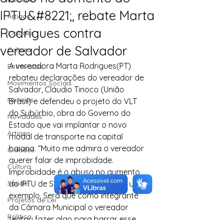
IPTU&#8221;, rebate Marta
Artigos
Rodrigues contra
Cidades
vereador de Salvador
Cultura
A vereadora Marta Rodrigues(PT) 
Entrevistas
rebateu declarações do vereador de 
Movimentos Sociais
Salvador, Cláudio Tinoco (União 
Notícias
Brasil) e defendeu o projeto do VLT 
do Subúrbio, obra do Governo do 
Novidades
Estado que vai implantar o novo 
Artigos
modal de transporte na capital 
baiana. “Muito me admira o vereador 
Cidades
querer falar de improbidade. 
Cultura
Improbidade é o abuso no aumento 
Saúde
do IPTU de Salvador, só pra citar um 
exemplo. Será que como integrante 
Projetos de Lei
da Câmara Municipal o vereador 
Política
tentou fazer algo para barrar esse 