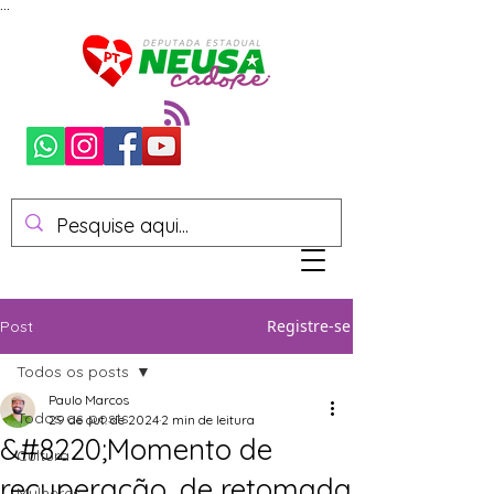
...
Registre-se
Post
Todos os posts
Paulo Marcos
Todos os posts
29 de out. de 2024
2 min de leitura
&#8220;Momento de
Cultura
recuperação, de retomada
Mulheres