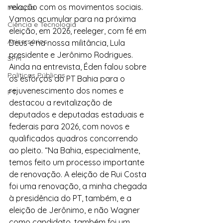
relação com os movimentos sociais. 
Moradia
Vamos acumular para na próxima 
Ciência e Tecnologia
eleição, em 2026, reeleger, com fé em 
Anisersários
Deus e na nossa militância, Lula 
presidente e Jerônimo Rodrigues.
SPM
Ainda na entrevista, Éden falou sobre 
Políticas Públicas
os esforços do PT Bahia para o 
rejuvenescimento dos nomes e 
PT
destacou a revitalização de 
deputados e deputadas estaduais e 
federais para 2026, com novos e 
qualificados quadros concorrendo 
ao pleito. “Na Bahia, especialmente, 
temos feito um processo importante 
de renovação. A eleição de Rui Costa 
foi uma renovação, a minha chegada 
à presidência do PT, também, e a 
eleição de Jerônimo, e não Wagner 
como candidato, também foi um 