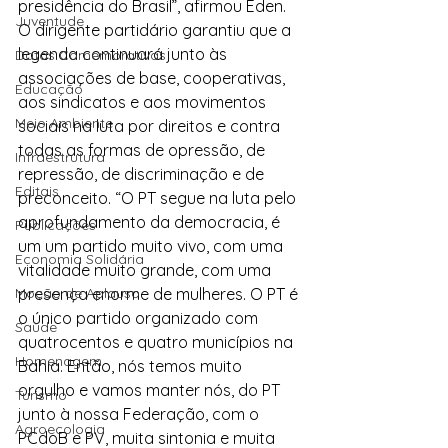
presidência do Brasil”, afirmou Éden.
Juventude
O dirigente partidário garantiu que a 
legenda continuará junto às 
Datas Comemorativas
associações de base, cooperativas, 
Educação
aos sindicatos e aos movimentos 
Meio Ambiente
sociais na luta por direitos e contra 
todas as formas de opressão, de 
Infraestrutura
repressão, de discriminação e de 
Editais
preconceito. “O PT segue na luta pelo 
aprofundamento da democracia, é 
Publicações
um um partido muito vivo, com uma 
Economia Solidária
vitalidade muito grande, com uma 
Moção de Aplauso
presença enorme de mulheres. O PT é 
o único partido organizado com 
Saúde
quatrocentos e quatro municípios na 
Homenagem
Bahia. Então, nós temos muito 
orgulho e vamos manter nós, do PT 
Turismo
junto à nossa Federação, com o 
Agroecologia
PCdoB e PV, muita sintonia e muita 