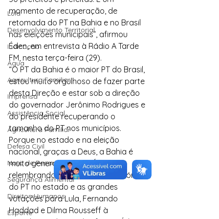
momento de recuperação, de 
Lula
retomada do PT na Bahia e no Brasil 
Desenvolvimento Territorial
nas eleições municipais”, afirmou 
Éden, em entrevista à Rádio A Tarde 
Indicação
FM, nesta terça-feira (29).
Água
“O PT da Bahia é o maior PT do Brasil, 
Agricultura Familiar
estou muito orgulhoso de fazer parte 
desta Direção e estar sob a direção 
Imprensa
do governador Jerônimo Rodrigues e 
Assistência Social
do presidente recuperando o 
tamanho do PT nos municípios. 
Agricultura Familiar
Porque no estado e na eleição 
Defesa Civil
nacional, graças a Deus, a Bahia é 
Nota de Pesar
muito generosa”, disse Éden, 
relembrando as últimas cinco vitórias 
Segurança Alimentar
do PT no estado e as grandes 
Direitos Humanos
votações para Lula, Fernando 
Haddad e Dilma Rousseff à 
Esporte