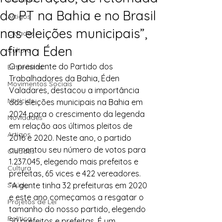
do PT na Bahia e no Brasil
Artigos
nas eleições municipais”,
Cidades
afirma Éden
Cultura
O presidente do Partido dos 
Entrevistas
Trabalhadores da Bahia, Éden 
Movimentos Sociais
Valadares, destacou a importância 
Notícias
das eleições municipais na Bahia em 
2024 para o crescimento da legenda 
Novidades
em relação aos últimos pleitos de 
Artigos
2016 e 2020. Neste ano, o partido 
aumentou seu número de votos para 
Cidades
1.237.045, elegendo mais prefeitos e 
Cultura
prefeitas, 65 vices e 422 vereadores. 
Saúde
“A gente tinha 32 prefeituras em 2020 
e este ano começamos a resgatar o 
Projetos de Lei
tamanho do nosso partido, elegendo 
Política
50 prefeitos e prefeitas. É um 