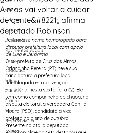
Almas vai voltar a cuidar
Artigos
de gente&#8221;, afirma
Cidades
deputado Robinson
Cultura
Pe
tista teve nome homologado para 
Entrevistas
disputar prefeitura local com apoio 
Movimentos Sociais
de Lula e Jerônimo
Notícias
O ex-prefeito de Cruz das Almas, 
Orlandinho Pereira (PT), teve sua 
Novidades
candidatura à prefeitura local 
Artigos
homologada em convenção 
partidária, nesta sexta-feira (2). Ele 
Cidades
tem como companheira de chapa, na 
Cultura
disputa eleitoral, a vereadora Camila 
Saúde
Moura (PSD), candidata a vice-
prefeita no pleito de outubro. 
Projetos de Lei
Presente no ato, o deputado 
Política
Robinson Almeida (PT) destacou que 