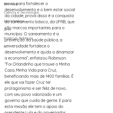
povo, para fortalecer o 
Moradia
desenvolvimento e o bem estar social 
Ciência e Tecnologia
da cidade, prova disso é a conquista 
Anisersários
do saneamento básico, da UFRB, que 
são marcos importantes para o 
SPM
município. O saneamento é a 
Políticas Públicas
prevenção da saúde pública, a 
universidade fortalece o 
PT
desenvolvimento e ajuda a dinamizar 
a economia”, enfatizou Robinson.
“Foi Orlandinho que trouxe o Minha 
Casa, Minha Vida para Cruz, 
beneficiando mais de 1400 famílias. É 
ele que vai fazer Cruz ter 
protagonismo e ser feliz de novo, 
com seu povo valorizado e um 
governo que cuida de gente. E para 
esta missão ele tem o apoio do 
presidente Lula e do governador 