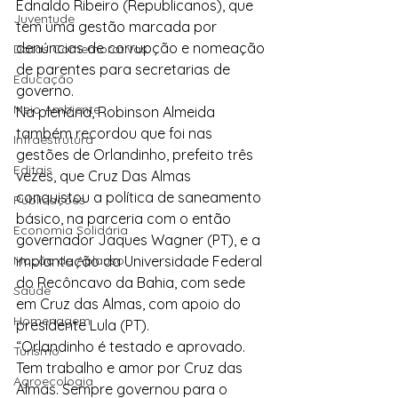
Ednaldo Ribeiro (Republicanos), que 
Juventude
tem uma gestão marcada por 
denúncias de corrupção e nomeação 
Datas Comemorativas
de parentes para secretarias de 
Educação
governo.
Meio Ambiente
Na plenária, Robinson Almeida 
também recordou que foi nas 
Infraestrutura
gestões de Orlandinho, prefeito três 
Editais
vezes, que Cruz Das Almas 
conquistou a política de saneamento 
Publicações
básico, na parceria com o então 
Economia Solidária
governador Jaques Wagner (PT), e a 
Moção de Aplauso
implantação da Universidade Federal 
do Recôncavo da Bahia, com sede 
Saúde
em Cruz das Almas, com apoio do 
Homenagem
presidente Lula (PT).
“Orlandinho é testado e aprovado. 
Turismo
Tem trabalho e amor por Cruz das 
Agroecologia
Almas. Sempre governou para o 