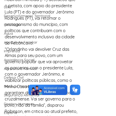
o petista, com apoio do presidente 
Lula
Lula (PT) e do governador Jerônimo 
Desenvolvimento Territorial
Rodrigues (PT), vai retomar o 
protagonismo do município, com 
Indicação
políticas que contribuam com o 
Água
desenvolvimento inclusivo da cidade 
Agricultura Familiar
do Recôncavo.
“Orlandinho vai devolver Cruz das 
Imprensa
Almas para seu povo, com um 
Assistência Social
governo popular que vai aproveitar 
as parcerias com o presidente Lula, 
Agricultura Familiar
com o governador Jerônimo, e 
Defesa Civil
viabilizar políticas públicas, como o 
Nota de Pesar
Minha Casa Minha Vida, que 
garantam dignidade para todo povo 
Segurança Alimentar
cruzalmense. Vai ser governo para o 
Direitos Humanos
povo, não da família”, disparou 
Robinson, em critica ao atual prefeito, 
Esporte