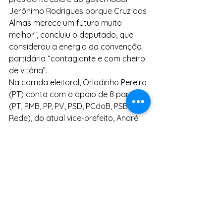
Jerônimo Rodrigues porque Cruz das 
Almas merece um futuro muito 
melhor”, concluiu o deputado, que 
considerou a energia da convenção 
partidária “contagiante e com cheiro 
de vitória”.
Na corrida eleitoral, Orladinho Pereira 
(PT) conta com o apoio de 8 partidos 
(PT, PMB, PP, PV, PSD, PCdoB, PSB e 
Rede), do atual vice-prefeito, André 
Eloy e do ex-vice-prefeito, Max 
Passos (PP).
Notícias