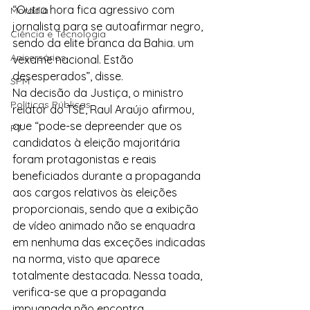
“Outra hora fica agressivo com 
Moradia
jornalista para se autoafirmar negro, 
Ciência e Tecnologia
sendo da elite branca da Bahia. um 
Anisersários
vexame nacional. Estão 
desesperados”, disse.
SPM
Na decisão da Justiça, o ministro 
Políticas Públicas
relator do TSE, Raul Araújo afirmou, 
que “pode-se depreender que os 
PT
candidatos à eleição majoritária 
foram protagonistas e reais 
beneficiados durante a propaganda 
aos cargos relativos às eleições 
proporcionais, sendo que a exibição 
de vídeo animado não se enquadra 
em nenhuma das exceções indicadas 
na norma, visto que aparece 
totalmente destacada. Nessa toada, 
verifica-se que a propaganda 
impugnada não encontra 