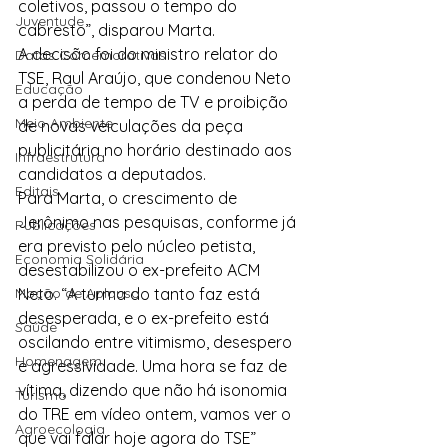
coletivos, passou o tempo do 
Juventude
cabresto”, disparou Marta.
A decisão foi do ministro relator do 
Datas Comemorativas
TSE, Raul Araújo, que condenou Neto 
Educação
a perda de tempo de TV e proibição 
Meio Ambiente
de novas veiculações da peça 
publicitária no horário destinado aos 
Infraestrutura
candidatos a deputados.
Editais
Para Marta, o crescimento de 
Jerônimo nas pesquisas, conforme já 
Publicações
era previsto pelo núcleo petista, 
Economia Solidária
desestabilizou o ex-prefeito ACM 
Moção de Aplauso
Neto. “A turma do tanto faz está 
desesperada, e o ex-prefeito está 
Saúde
oscilando entre vitimismo, desespero 
Homenagem
e agressividade. Uma hora se faz de 
vítima, dizendo que não há isonomia 
Turismo
do TRE em vídeo ontem, vamos ver o 
Agroecologia
que vai falar hoje agora do TSE” 