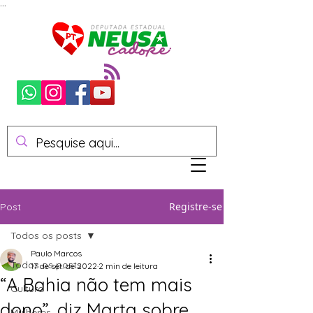
...
Registre-se
Post
Todos os posts
Paulo Marcos
Todos os posts
17 de set. de 2022
2 min de leitura
“A Bahia não tem mais
Cultura
dono”, diz Marta sobre
Mulheres