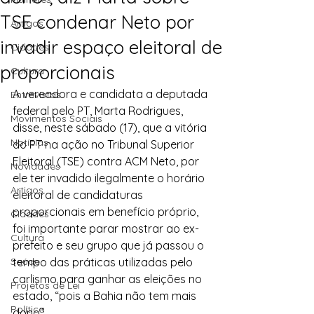
TSE condenar Neto por
Artigos
invadir espaço eleitoral de
Cidades
proporcionais
Cultura
A vereadora e candidata a deputada 
Entrevistas
federal pelo PT, Marta Rodrigues, 
Movimentos Sociais
disse, neste sábado (17), que a vitória 
Notícias
do PT na ação no Tribunal Superior 
Eleitoral (TSE) contra ACM Neto, por 
Novidades
ele ter invadido ilegalmente o horário 
Artigos
eleitoral de candidaturas 
proporcionais em benefício próprio, 
Cidades
foi importante parar mostrar ao ex-
Cultura
prefeito e seu grupo que já passou o 
Saúde
tempo das práticas utilizadas pelo 
carlismo para ganhar as eleições no 
Projetos de Lei
estado, “pois a Bahia não tem mais 
Política
dono”.