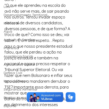
“O que ele aprendeu na escola do 
Lula
avô não serve mais, de sair pisando 
Desenvolvimento Territorial
nos outros. Tentou invadir espaço 
eleitoral de diversos candidatos, 
Indicação
diversas pessoas, e de que forma? A 
Água
troco de que? Como isso se deu, vai 
Agricultura Familiar
saber… É um desrespeito. . Repito 
aqui o que nosso presidente estadual 
Imprensa
falou, que ele perdeu a ação na 
Assistência Social
justiça estadual e também na 
nacional e agora precisa respeitar o 
Agricultura Familiar
Tribunal Superior Eleitoral. Ou vai 
Defesa Civil
fazer que nem Bolsonaro e inflar seus 
Nota de Pesar
apoiadores a mandarem derrubar o 
TSE? Importante essa derrota, para 
Segurança Alimentar
mostrar que passou o tempo na 
Direitos Humanos
Bahia da troca de favores individuais 
em detrimento dos interesses 
Esporte