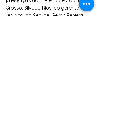
presenças
 do prefeito de Capim  
Grosso, Silvado Rios, do gerente 
regional do Sebrae, Geron Pereira,  
representantes de sindicatos, 
associações, entidades, movimentos 
ligados  à Agricultura Familiar e da 
equipe que atua no projeto Bahia 
Produtiva,  da CAR, além dos 
cooperados e cooperadas da 
Coopes, que abrilhantaram o  evento 
com cantigas e a representação da 
quebra artesanal do licuri.
O  Pró-Semiárido é uma ação de 
combate a pobreza rural do 
Estado da Bahia
,  executada pela 
CAR, empresa vinculada à Secretaria 
de Desenvolvimento  Rural (SDR) e 
cofinanciada pelo Fundo 