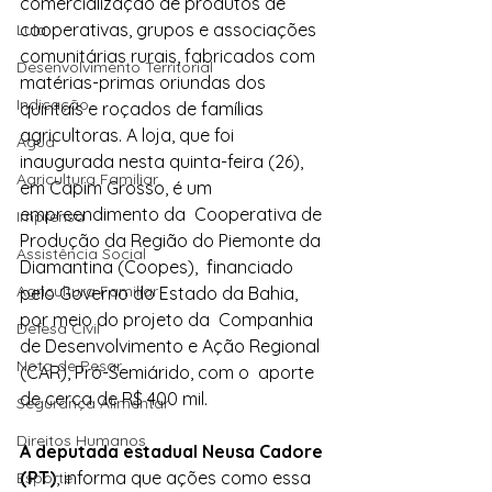
comercialização de produtos de 
cooperativas, grupos e associações  
Lula
comunitárias rurais, fabricados com 
Desenvolvimento Territorial
matérias-primas oriundas dos  
Indicação
quintais e roçados de famílias 
agricultoras. A loja, que foi 
Água
inaugurada nesta quinta-feira (26), 
Agricultura Familiar
em Capim Grosso, é um 
empreendimento da  Cooperativa de 
Imprensa
Produção da Região do Piemonte da 
Assistência Social
Diamantina (Coopes),  financiado 
Agricultura Familiar
pelo Governo do Estado da Bahia, 
por meio do projeto da  Companhia 
Defesa Civil
de Desenvolvimento e Ação Regional 
Nota de Pesar
(CAR), Pró-Semiárido, com o  aporte 
de cerca de R$ 400 mil.
Segurança Alimentar
Direitos Humanos
A deputada estadual Neusa Cadore 
(PT)
, informa que ações como essa 
Esporte