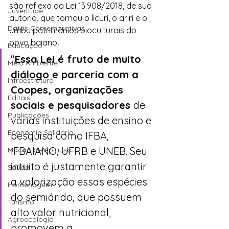
são reflexo da Lei 13.908/2018, de sua 
Juventude
autoria,
que tornou o licuri, o ariri e o 
Datas Comemorativas
umbu patrimônios bioculturais do 
povo baiano
.
Educação
"
Essa Lei é fruto de muito 
Meio Ambiente
diálogo e parceria com a 
Infraestrutura
Coopes, organizações 
Editais
sociais e pesquisadores 
de 
Publicações
várias instituições de ensino e 
Economia Solidária
pesquisa como IFBA, 
IFBAIANO, UFRB e UNEB. Seu 
Moção de Aplauso
intuito é justamente garantir 
Saúde
a valorização essas espécies 
Homenagem
do semiárido, que possuem 
Turismo
alto valor nutricional, 
Agroecologia
promovem a 