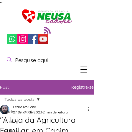
...
Registre-se
Post
Todos os posts
Pedro Ivo Sena
Todos os posts
27 de jan. de 2023
2 min de leitura
"A loja da Agricultura
Cultura
Familiar, em Capim
Mulheres