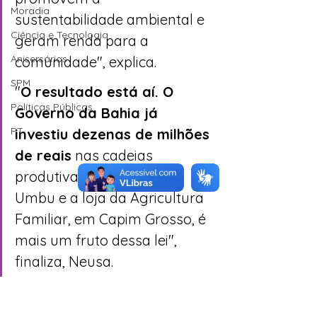
Moradia
sustentabilidade ambiental e 
Ciência e Tecnologia
geram renda para a 
Anisersários
comunidade", explica.
SPM
"
O resultado está aí. O 
Políticas Públicas
Governo da Bahia já 
PT
investiu dezenas de milhões 
de reais
 nas cadeias 
produtivas do Licuri e do 
Umbu e a loja da Agricultura 
Familiar, em Capim Grosso, é 
mais um fruto dessa lei", 
finaliza, Neusa.