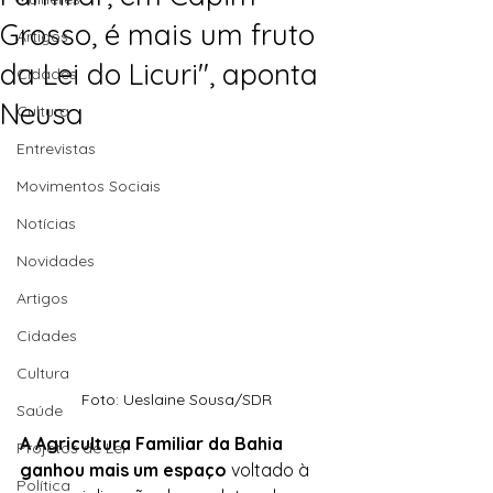
Grosso, é mais um fruto
Artigos
da Lei do Licuri", aponta
Cidades
Neusa
Cultura
Entrevistas
Movimentos Sociais
Notícias
Novidades
Artigos
Cidades
Cultura
Foto: Ueslaine Sousa/SDR
Saúde
A Agricultura Familiar da Bahia 
Projetos de Lei
ganhou mais um espaço
 voltado à  
Política