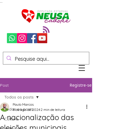
...
Registre-se
Post
Todos os posts
Paulo Marcos
Todos os posts
8 de ago. de 2024
2 min de leitura
A nacionalização das
Cultura
eleições municipais
Mulheres