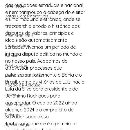
das realidades estaduais e nacional; 
Juventude
e nem tampouco a cabeça do eleitor 
Datas Comemorativas
é uma máquina eletrônica, onde se 
Educação
troca o chip e todo o histórico das 
disputas de valores, princípios e 
Meio Ambiente
ideais são automaticamente 
Infraestrutura
zerados. Vivemos um período de 
intensa disputa política no mundo e 
Editais
no nosso país. Acabamos de 
Publicações
atravessar processos que 
polarizaram fortemente a Bahia e o 
Economia Solidária
Brasil, como as vitórias de Luiz Inácio 
Moção de Aplauso
Lula da Silva para presidente e de 
Saúde
Jerônimo Rodrigues para 
governador. O eco de 2022 ainda 
Homenagem
alcança 2024 e o ex-prefeito de 
Turismo
Salvador sabe disso.
Tanto sabe que ele é o primeiro a 
Agroecologia