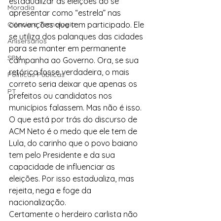
estadualizar as eleições ao se 
Moradia
apresentar como “estrela” nas 
Ciência e Tecnologia
convenções que tem participado. Ele 
se utiliza dos palanques das cidades 
Anisersários
para se manter em permanente 
SPM
campanha ao Governo. Ora, se sua 
retórica fosse verdadeira, o mais 
Políticas Públicas
correto seria deixar que apenas os 
PT
prefeitos ou candidatos nos 
municípios falassem. Mas não é isso.
O que está por trás do discurso de 
ACM Neto é o medo que ele tem de 
Lula, do carinho que o povo baiano 
tem pelo Presidente e da sua 
capacidade de influenciar as 
eleições. Por isso estadualiza, mas 
rejeita, nega e foge da 
nacionalização.
Certamente o herdeiro carlista não 