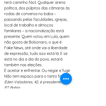
terá caminho fácil. Qualquer arena 
política, dos púlpitos das câmaras às 
rodas de conversa no baba – 
passando pelas faculdades, igrejas, 
local de trabalho e almoços 
familiares – a nacionalização está 
presente. Quem votou em Lula, quem 
não gosta de Bolsonaro, o que é 
Fake News, até onde vai a liberdade 
de expressão, tudo isso está lá. E se 
está no dia a dia do povo, estará 
também nas eleições.
É aceitar e enfrentar. Ou negar e fugir. 
Não tem espaço para o tanto faz.
Éden Valadares, 42, é presidente do 
PT Bahia
Artigo originalmente publicado no 
jornal A Tarde, nesta quinta-feira 
(08)