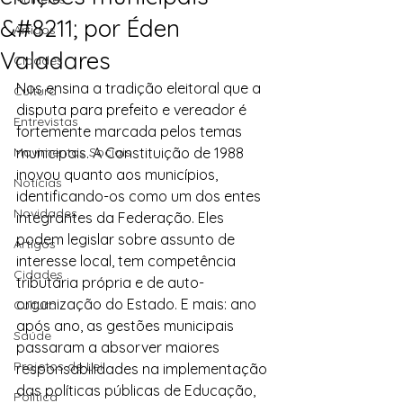
&#8211; por Éden
Artigos
Valadares
Cidades
Nos ensina a tradição eleitoral que a 
Cultura
disputa para prefeito e vereador é 
Entrevistas
fortemente marcada pelos temas 
Movimentos Sociais
municipais. A Constituição de 1988 
inovou quanto aos municípios, 
Notícias
identificando-os como um dos entes 
Novidades
integrantes da Federação. Eles 
podem legislar sobre assunto de 
Artigos
interesse local, tem competência 
Cidades
tributária própria e de auto-
organização do Estado. E mais: ano 
Cultura
após ano, as gestões municipais 
Saúde
passaram a absorver maiores 
Projetos de Lei
responsabilidades na implementação 
das políticas públicas de Educação, 
Política