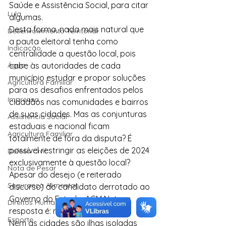
Saúde e Assistência Social, para citar 
Lula
algumas.
Desta forma, nada mais natural que 
Desenvolvimento Territorial
a pauta eleitoral tenha como 
Indicação
centralidade a questão local, pois 
Água
cabe às autoridades de cada 
município estudar e propor soluções 
Agricultura Familiar
para os desafios enfrentados pelos 
Imprensa
cidadãos nas comunidades e bairros 
de suas cidades. Mas as conjunturas 
Assistência Social
estaduais e nacional ficam 
Agricultura Familiar
totalmente de fora da disputa? É 
possível restringir as eleições de 2024 
Defesa Civil
exclusivamente à questão local? 
Nota de Pesar
Apesar do desejo (e reiterado 
Segurança Alimentar
discurso) do candidato derrotado ao 
Governo do Estado, ACM Neto, a 
Direitos Humanos
resposta é: não.
Esporte
Nem as cidades são ilhas isoladas 