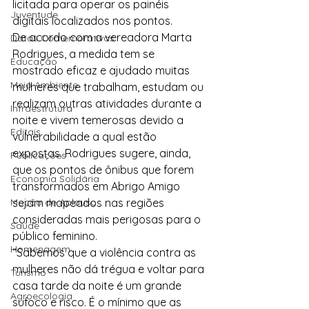
licitada para operar os painéis 
Juventude
digitais localizados nos pontos.
De acordo com a vereadora Marta 
Datas Comemorativas
Rodrigues, a medida tem se 
Educação
mostrado eficaz e ajudado muitas 
Meio Ambiente
mulheres que trabalham, estudam ou 
realizam outras atividades durante a 
Infraestrutura
noite e vivem temerosas devido a 
Editais
vulnerabilidade a qual estão 
expostas. Rodrigues sugere, ainda, 
Publicações
que os pontos de ônibus que forem 
Economia Solidária
transformados em Abrigo Amigo 
Moção de Aplauso
sejam mapeados nas regiões 
consideradas mais perigosas para o 
Saúde
público feminino.
Homenagem
“Sabemos que a violência contra as 
mulheres não dá trégua e voltar para 
Turismo
casa tarde da noite é um grande 
Agroecologia
sufoco e risco. É o mínimo que as 