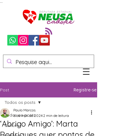
...
Registre-se
Post
Todos os posts
Paulo Marcos
Todos os posts
6 de mai. de 2024
2 min de leitura
‘Abrigo Amigo’: Marta
Cultura
Rodrigues quer pontos de
Mulheres