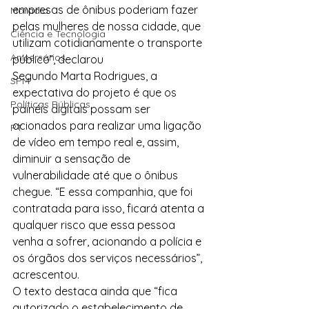
empresas de ônibus poderiam fazer 
Moradia
pelas mulheres de nossa cidade, que 
Ciência e Tecnologia
utilizam cotidianamente o transporte 
Anisersários
público”, declarou
Segundo Marta Rodrigues, a 
SPM
expectativa do projeto é que os 
Políticas Públicas
painéis digitais possam ser 
acionados para realizar uma ligação 
PT
de vídeo em tempo real e, assim, 
diminuir a sensação de 
vulnerabilidade até que o ônibus 
chegue. “E essa companhia, que foi 
contratada para isso, ficará atenta a 
qualquer risco que essa pessoa 
venha a sofrer, acionando a polícia e 
os órgãos dos serviços necessários”, 
acrescentou.
O texto destaca ainda que “fica 
autorizado o estabelecimento de 