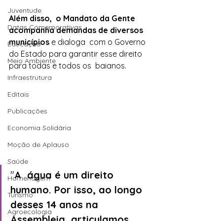
Juventude
Além disso,
o Mandato da Gente 
Datas Comemorativas
acompanha demandas de diversos 
municípios
 e dialoga  com o Governo 
Educação
do Estado para garantir esse direito 
Meio Ambiente
para todas e todos os  baianos. 
Infraestrutura
Editais
Publicações
Economia Solidária
Moção de Aplauso
Saúde
"
A  água é um direito 
Homenagem
humano. Por isso, ao longo 
Turismo
desses 14 anos na  
Agroecologia
Assembleia, articulamos 