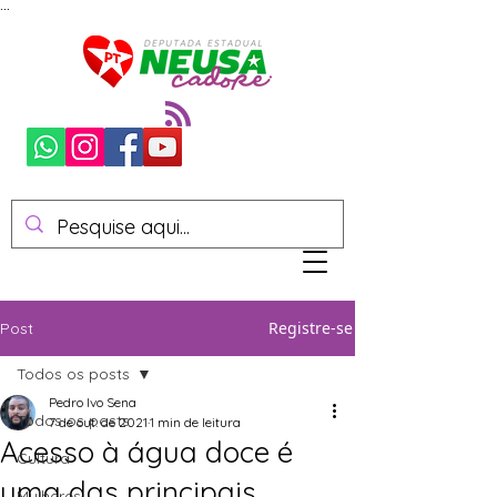
...
Registre-se
Post
Todos os posts
Pedro Ivo Sena
Todos os posts
7 de out. de 2021
1 min de leitura
Acesso à água doce é
Cultura
uma das principais
Mulheres