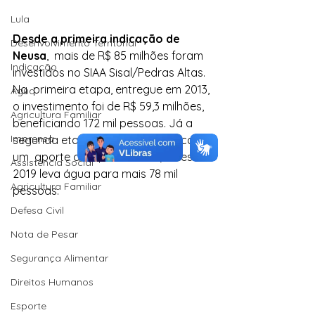
Lula
Desde a primeira indicação de 
Desenvolvimento Territorial
Neusa
,  mais de R$ 85 milhões foram 
Indicação
investidos no SIAA Sisal/Pedras Altas. 
Na  primeira etapa, entregue em 2013, 
Água
o investimento foi de R$ 59,3 milhões,  
Agricultura Familiar
beneficiando 172 mil pessoas. Já a 
Imprensa
segunda etapa da obra contou com 
um  aporte de R$ 26 milhões, e desde 
Assistência Social
2019 leva água para mais 78 mil  
Agricultura Familiar
pessoas.
Defesa Civil
Nota de Pesar
Segurança Alimentar
Direitos Humanos
Esporte