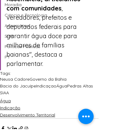
Moradia
com comunidades
, 
Ciência e Tecnologia
vereadores, prefeitos e  
deputados federais para 
Anisersários
garantir água doce para 
SPM
milhares de famílias  
Políticas Públicas
baianas", destaca a 
PT
parlamentar.
Tags:
Neusa Cadore
Governo da Bahia
Bacia do Jacuípe
Indicaçao
Água
Pedras Altas
SIAA
Água
Indicação
Desenvolvimento Territorial