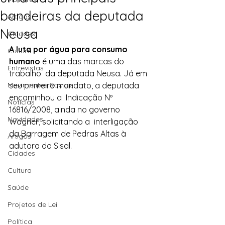
bandeiras da deputada
Artigos
Neusa
Cidades
A luta por água para consumo 
Cultura
humano
 é uma das marcas do 
Entrevistas
trabalho  da deputada Neusa. Já em 
Movimentos Sociais
seu primeiro mandato, a deputada 
encaminhou a  Indicação Nº 
Notícias
16816/2008, ainda no governo 
Novidades
Wagner, solicitando a  interligação 
da Barragem de Pedras Altas à 
Artigos
adutora do Sisal.
Cidades
Cultura
Saúde
Projetos de Lei
Política