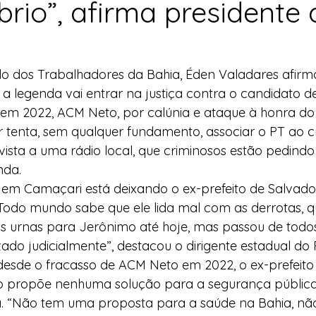
brio”, afirma presidente
l
Indicação
Água
Agricultura Familiar
do dos Trabalhadores da Bahia, Éden Valadares afirmo
ocial
Agricultura Familiar
Defesa Civil
ue a legenda vai entrar na justiça contra o candidato 
em 2022, ACM Neto, por calúnia e ataque à honra do 
r tenta, sem qualquer fundamento, associar o PT ao c
ça Alimentar
Direitos Humanos
Esporte
ista a uma rádio local, que criminosos estão pedindo
nda.
e em Camaçari está deixando o ex-prefeito de Salvado
emorativas
Todo mundo sabe que ele lida mal com as derrotas, q
 urnas para Jerônimo até hoje, mas passou de todos 
zado judicialmente”, destacou o dirigente estadual do 
sde o fracasso de ACM Neto em 2022, o ex-prefeito só
ão propõe nenhuma solução para a segurança públic
a. “Não tem uma proposta para a saúde na Bahia, n