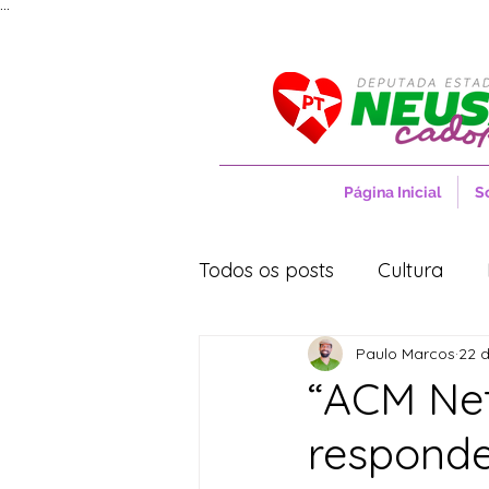
...
Página Inicial
S
Todos os posts
Cultura
Paulo Marcos
22 d
Entrevistas
Movimentos
“ACM Net
responde
Cidades
Cultura
S