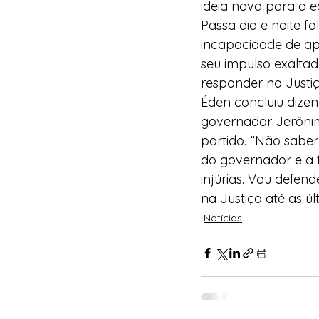
ideia nova para a 
Passa dia e noite f
incapacidade de ap
seu impulso exaltad
responder na Justiça
Éden concluiu dize
governador Jerônimo
partido. “Não saber
do governador e a t
injúrias. Vou defend
na Justiça até as ú
Notícias