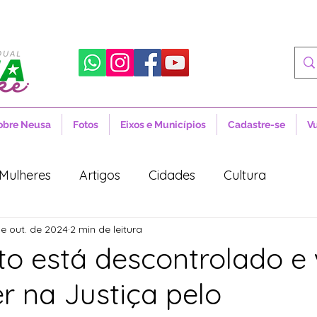
obre Neusa
Fotos
Eixos e Municípios
Cadastre-se
V
Mulheres
Artigos
Cidades
Cultura
e out. de 2024
2 min de leitura
 Sociais
Notícias
Novidades
Artigos
o está descontrolado e 
r na Justiça pelo
aúde
Projetos de Lei
Política
Lula