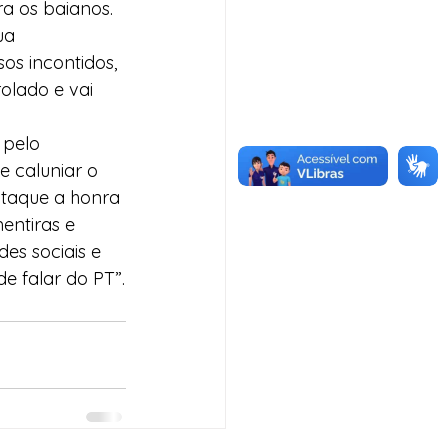
a os baianos. 
ua 
s incontidos, 
olado e vai 
 pelo 
e caluniar o 
ataque a honra 
entiras e 
des sociais e 
e falar do PT”.