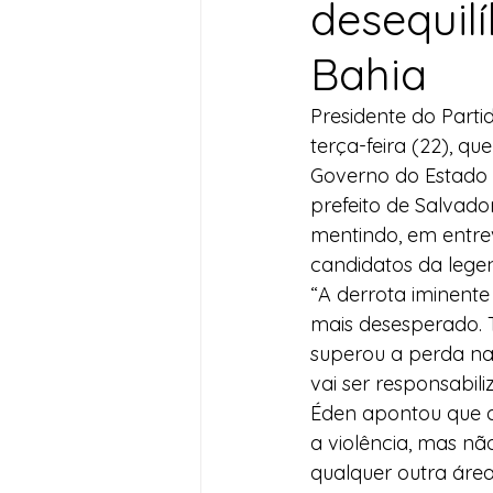
desequilí
Desenvolvimento Territoria
Bahia
Presidente do Parti
Imprensa
Assistência S
terça-feira (22), q
Governo do Estado 
prefeito de Salvado
Nota de Pesar
Seguran
mentindo, em entrev
candidatos da lege
“A derrota iminent
Juventude
Datas Com
mais desesperado. 
superou a perda nas
vai ser responsabili
Éden apontou que de
a violência, mas n
qualquer outra áre