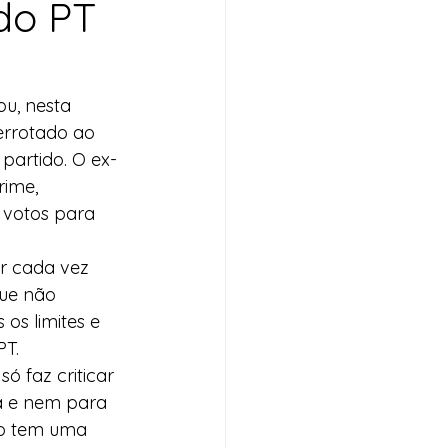
 do PT
u, nesta 
derrotado ao 
partido. O ex-
rime, 
 votos para 
r cada vez 
ue não 
os limites e 
PT.
 faz criticar 
a e nem para 
ão tem uma 