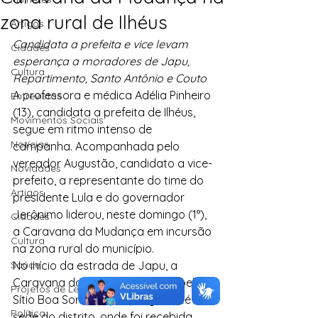
zona rural de Ilhéus
Artigos
Candidata a prefeita e vice levam 
Cidades
esperança a moradores de Japu, 
Cultura
Repartimento, Santo Antônio e Couto
A professora e médica Adélia Pinheiro 
Entrevistas
(13), candidata a prefeita de Ilhéus, 
Movimentos Sociais
segue em ritmo intenso de 
Notícias
campanha. Acompanhada pelo 
vereador Augustão, candidato a vice-
Novidades
prefeito, a representante do time do 
Artigos
presidente Lula e do governador 
Jerônimo liderou, neste domingo (1°), 
Cidades
a Caravana da Mudança em incursão 
Cultura
na zona rural do município.
Saúde
No início da estrada de Japu, a 
Caravana da Mudança passou pelo 
Projetos de Lei
Sítio Boa Sorte. Depois, seguiu até a 
Política
sede do distrito, onde foi recebida 