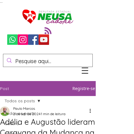
...
Registre-se
Post
Todos os posts
Paulo Marcos
Todos os posts
2 de set. de 2024
1 min de leitura
Adélia e Augustão lideram
Cultura
Caravana da Mudança na
Mulheres