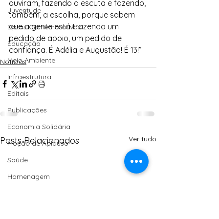
ouviram, fazendo a escuta e fazendo, 
Juventude
também, a escolha, porque sabem 
que a gente está trazendo um 
Datas Comemorativas
pedido de apoio, um pedido de 
Educação
confiança. É Adélia e Augustão! É 13!”.
Meio Ambiente
Notícias
Infraestrutura
Editais
Publicações
Economia Solidária
Ver tudo
Posts Relacionados
Moção de Aplauso
Saúde
Homenagem
Turismo
Agroecologia