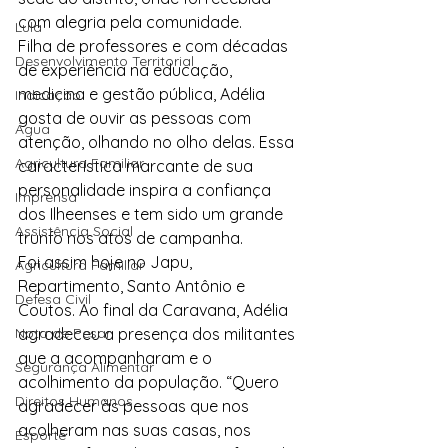
com alegria pela comunidade.
Lula
Filha de professores e com décadas 
Desenvolvimento Territorial
de experiência na educação, 
medicina e gestão pública, Adélia 
Indicação
gosta de ouvir as pessoas com 
Água
atenção, olhando no olho delas. Essa 
Agricultura Familiar
característica marcante de sua 
personalidade inspira a confiança 
Imprensa
dos Ilheenses e tem sido um grande 
Assistência Social
trunfo nos atos de campanha.
Foi assim hoje no Japu, 
Agricultura Familiar
Repartimento, Santo Antônio e 
Defesa Civil
Coutos. Ao final da Caravana, Adélia 
Nota de Pesar
agradeceu a presença dos militantes 
que a acompanharam e o 
Segurança Alimentar
acolhimento da população. “Quero 
Direitos Humanos
agradecer às pessoas que nos 
acolheram nas suas casas, nos 
Esporte