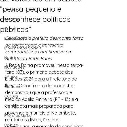
“pensa pequeno e
Artigos
desconhece políticas
Cidades
públicas”
Cultura
Candidata a prefeita desmonta farsa 
Entrevistas
de concorrente e apresenta 
Movimentos Sociais
compromissos com firmeza em 
Notícias
debate da Rede Bahia
A Rede Bahia promoveu, nesta terça-
Novidades
feira (03), o primeiro debate das 
Artigos
Eleições 2024 para a Prefeitura de 
Ilhéus. O confronto de propostas 
Cidades
demonstrou que a professora e 
Cultura
médica Adélia Pinheiro (PT – 13) é a 
Saúde
candidata mais preparada para 
governar o município. No embate, 
Projetos de Lei
refutou as distorções dos 
Política
adversários, a exemplo do candidato 