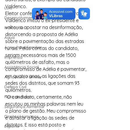
Valderico.
Lula
Eleitor confesso de Jair Bolsonaro, 
Desenvolvimento Territorial
Valderico imitou o ex-presidente e 
voltou a apostar na desinformação, 
Indicação
distorcendo a proposta de Adélia 
Água
sobre a pavimentação das estradas 
Agricultura Familiar
rurais. Pelas contas do candidato, 
seriam necessários mais de 1500 
Imprensa
quilômetros de asfalto, mas o 
Assistência Social
compromisso de Adélia é pavimentar, 
em quatro anos, as ligações das 
Agricultura Familiar
sedes dos distritos, que somam 93 
Defesa Civil
quilômetros.
Nota de Pesar
“O candidato, certamente, não 
escutou as minhas palavras nem leu 
Segurança Alimentar
o plano de gestão. Meu compromisso 
Direitos Humanos
é asfaltar a ligação às sedes de 
distritos. E isso está posto e 
Esporte