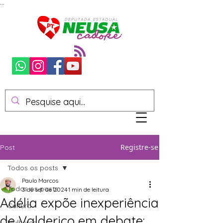
...
Registre-se
Post
Todos os posts
Paulo Marcos
Todos os posts
3 de set. de 2024
1 min de leitura
Adélia expõe inexperiência
Cultura
de Valderico em debate:
Mulheres