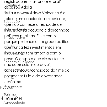
registrado em cartório eleitoral”, 
Juventude
declarou Adélia.
“A fala do candidato Valderico é a 
Datas Comemorativas
fala de um candidato inexperiente, 
Educação
que não conhece a realidade de 
Meio Ambiente
Ilhéus, pensa pequeno e desconhece 
políticas públicas. Ele é contra, 
Infraestrutura
porque pertence a um grupo político 
Editais
que nunca fez investimentos em 
Ilhéus e não tem empatia com o 
Publicações
povo. O grupo a que ele pertence 
Economia Solidária
não sabe cuidar do povo”, 
Moção de Aplauso
acrescentou a candidata do time do 
presidente Lula e do governador 
Saúde
Jerônimo.
Homenagem
Notícias
Turismo
Agroecologia