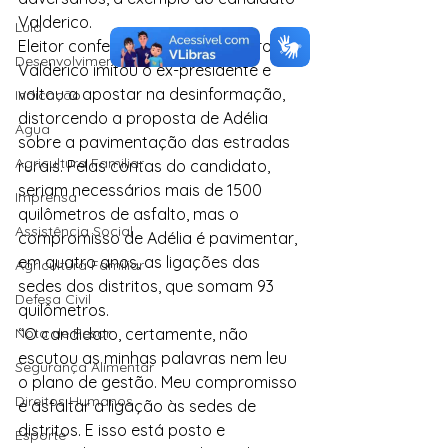
Valderico.
Lula
Eleitor confesso de Jair Bolsonaro, 
Desenvolvimento Territorial
Valderico imitou o ex-presidente e 
voltou a apostar na desinformação, 
Indicação
distorcendo a proposta de Adélia 
Água
sobre a pavimentação das estradas 
Agricultura Familiar
rurais. Pelas contas do candidato, 
seriam necessários mais de 1500 
Imprensa
quilômetros de asfalto, mas o 
Assistência Social
compromisso de Adélia é pavimentar, 
em quatro anos, as ligações das 
Agricultura Familiar
sedes dos distritos, que somam 93 
Defesa Civil
quilômetros.
Nota de Pesar
“O candidato, certamente, não 
escutou as minhas palavras nem leu 
Segurança Alimentar
o plano de gestão. Meu compromisso 
Direitos Humanos
é asfaltar a ligação às sedes de 
distritos. E isso está posto e 
Esporte