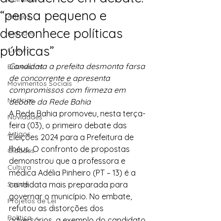
“pensa pequeno e
Artigos
desconhece políticas
Cidades
públicas”
Cultura
Candidata a prefeita desmonta farsa 
Entrevistas
de concorrente e apresenta 
Movimentos Sociais
compromissos com firmeza em 
Notícias
debate da Rede Bahia
A Rede Bahia promoveu, nesta terça-
Novidades
feira (03), o primeiro debate das 
Artigos
Eleições 2024 para a Prefeitura de 
Ilhéus. O confronto de propostas 
Cidades
demonstrou que a professora e 
Cultura
médica Adélia Pinheiro (PT – 13) é a 
Saúde
candidata mais preparada para 
governar o município. No embate, 
Projetos de Lei
refutou as distorções dos 
Política
adversários, a exemplo do candidato 