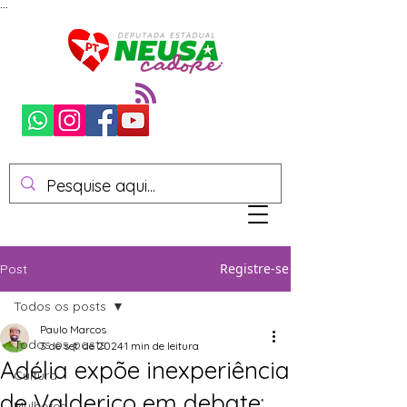
...
Registre-se
Post
Todos os posts
Paulo Marcos
Todos os posts
3 de set. de 2024
1 min de leitura
Adélia expõe inexperiência
Cultura
de Valderico em debate:
Mulheres