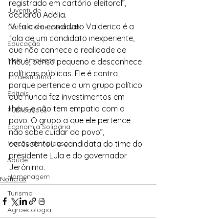
registrado em cartório eleitoral”, 
Juventude
declarou Adélia.
“A fala do candidato Valderico é a 
Datas Comemorativas
fala de um candidato inexperiente, 
Educação
que não conhece a realidade de 
Meio Ambiente
Ilhéus, pensa pequeno e desconhece 
políticas públicas. Ele é contra, 
Infraestrutura
porque pertence a um grupo político 
Editais
que nunca fez investimentos em 
Ilhéus e não tem empatia com o 
Publicações
povo. O grupo a que ele pertence 
Economia Solidária
não sabe cuidar do povo”, 
Moção de Aplauso
acrescentou a candidata do time do 
presidente Lula e do governador 
Saúde
Jerônimo.
Homenagem
Notícias
Turismo
Agroecologia