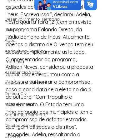
as sedes de distrito da zona rural de 
Lula
Ilhéus. Escreva isso!”, declarou Adélia, 
Desenvolvimento Territorial
nesta quarta-feira (21), em entrevista 
ao programa Falando Direito, da 
Indicação
Rádio Bahiana de Ilhéus. Atualmente, 
Água
apenas o distrito de Olivença tem seu 
Agricultura Familiar
acesso completamente asfaltado.
O apresentador do programa, 
Imprensa
Adilson Neves, considerou a proposta 
Assistência Social
audaciosa e perguntou como a 
Prefeitura vai honrar o compromisso, 
Agricultura Familiar
caso a candidata seja eleita no dia 6 
Defesa Civil
de outubro. “Com trabalho e 
Nota de Pesar
planejamento. O Estado tem uma 
linha de apoio aos municípios e tem o 
Segurança Alimentar
compromisso de asfaltar estradas 
Direitos Humanos
que ligam as sedes a distritos”, 
respondeu Adélia, ressaltando a 
Esporte