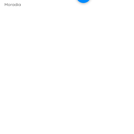
Moradia
Ciência e Tecnologia
Anisersários
SPM
Políticas Públicas
PT
Comentários