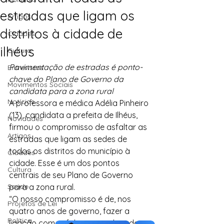
estradas que ligam os
Artigos
distritos à cidade de
Cidades
ilhéus
Cultura
Pavimentação de estradas é ponto-
Entrevistas
chave do Plano de Governo da 
Movimentos Sociais
candidata para a zona rural
Notícias
A professora e médica Adélia Pinheiro 
(13), candidata a prefeita de Ilhéus, 
Novidades
firmou o compromisso de asfaltar as 
Artigos
estradas que ligam as sedes de 
todos os distritos do município à 
Cidades
cidade. Esse é um dos pontos 
Cultura
centrais de seu Plano de Governo 
Saúde
para a zona rural.
“O nosso compromisso é de, nos 
Projetos de Lei
quatro anos de governo, fazer a 
Política
ligação com asfaltamento de todas 