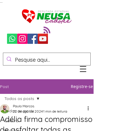
...
Registre-se
Post
Todos os posts
Paulo Marcos
Todos os posts
22 de ago. de 2024
1 min de leitura
Adélia firma compromisso
Cultura
de asfaltar todas as
Mulheres