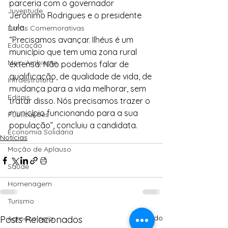
parceria com o governador 
Juventude
Jerônimo Rodrigues e o presidente 
Lula.
Datas Comemorativas
“Precisamos avançar. Ilhéus é um 
Educação
município que tem uma zona rural 
Meio Ambiente
extensa. Não podemos falar de 
qualificação, de qualidade de vida, de 
Infraestrutura
mudança para a vida melhorar, sem 
Editais
tratar disso. Nós precisamos trazer o 
município funcionando para a sua 
Publicações
população”, concluiu a candidata.
Economia Solidária
Notícias
Moção de Aplauso
Saúde
Homenagem
Turismo
Ver tudo
Posts Relacionados
Agroecologia