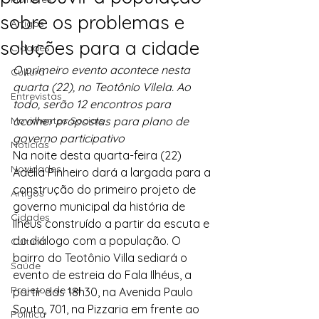
sobre os problemas e
Artigos
soluções para a cidade
Cidades
O primeiro evento acontece nesta 
Cultura
quarta (22), no Teotônio Vilela. Ao 
Entrevistas
todo, serão 12 encontros para 
Movimentos Sociais
acolher propostas para plano de 
governo participativo
Notícias
Na noite desta quarta-feira (22) 
Novidades
Adélia Pinheiro dará a largada para a 
construção do primeiro projeto de 
Artigos
governo municipal da história de 
Cidades
Ilhéus construído a partir da escuta e 
do diálogo com a população. O 
Cultura
bairro do Teotônio Villa sediará o 
Saúde
evento de estreia do Fala Ilhéus, a 
Projetos de Lei
partir das 18h30, na Avenida Paulo 
Souto, 701, na Pizzaria em frente ao 
Política