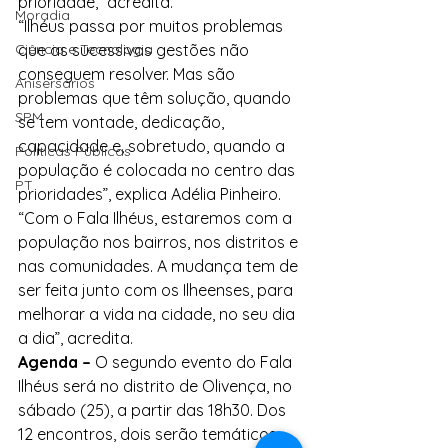
prioridade,” acredita.
Moradia
“Ilhéus passa por muitos problemas 
Ciência e Tecnologia
que as sucessivas gestões não 
conseguem resolver. Mas são 
Anisersários
problemas que têm solução, quando 
SPM
se tem vontade, dedicação, 
capacidade e, sobretudo, quando a 
Políticas Públicas
população é colocada no centro das 
PT
prioridades”, explica Adélia Pinheiro. 
“Com o Fala Ilhéus, estaremos com a 
população nos bairros, nos distritos e 
nas comunidades. A mudança tem de 
ser feita junto com os Ilheenses, para 
melhorar a vida na cidade, no seu dia 
a dia”, acredita.
Agenda –
 O segundo evento do Fala 
Ilhéus será no distrito de Olivença, no 
sábado (25), a partir das 18h30. Dos 
12 encontros, dois serão temáticos, 