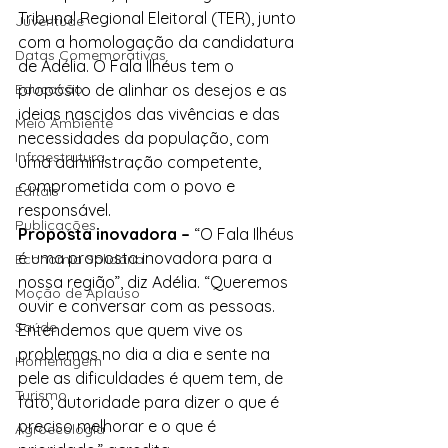
Tribunal Regional Eleitoral (TER), junto 
Juventude
com a homologação da candidatura 
Datas Comemorativas
de Adélia. O Fala Ilhéus tem o 
Educação
propósito de alinhar os desejos e as 
ideias nascidos das vivências e das 
Meio Ambiente
necessidades da população, com 
Infraestrutura
uma administração competente, 
comprometida com o povo e 
Editais
responsável.
Publicações
Proposta inovadora –
 “O Fala Ilhéus 
é uma proposta inovadora para a 
Economia Solidária
nossa região”, diz Adélia. “Queremos 
Moção de Aplauso
ouvir e conversar com as pessoas. 
Saúde
Entendemos que quem vive os 
problemas no dia a dia e sente na 
Homenagem
pele as dificuldades é quem tem, de 
Turismo
fato, autoridade para dizer o que é 
preciso melhorar e o que é 
Agroecologia