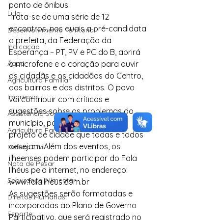
ponto de ônibus.
Lula
Trata-se de uma série de 12 
encontros, nos quais a pré-candidata 
Desenvolvimento Territorial
a prefeita, da Federação da 
Indicação
Esperança – PT, PV e PC do B, abrirá 
Água
o microfone e o coração para ouvir 
as cidadãs e os cidadãos do Centro, 
Agricultura Familiar
dos bairros e dos distritos. O povo 
Imprensa
vai contribuir com críticas e 
sugestões sobre os problemas do 
Assistência Social
município, para a elaboração do 
Agricultura Familiar
projeto de cidade que todas e todos 
desejam. Além dos eventos, os 
Defesa Civil
ilheenses podem participar do Fala 
Nota de Pesar
Ilhéus pela internet, no endereço: 
Segurança Alimentar
www.falailheus.com.br
As sugestões serão formatadas e 
Direitos Humanos
incorporadas ao Plano de Governo 
Esporte
Participativo, que será registrado no 