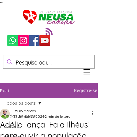
...
Registre-se
Post
Todos os posts
Paulo Marcos
Todos os posts
21 de mai. de 2024
2 min de leitura
Adélia lança ‘Fala Ilhéus’
Cultura
para ouvir a população
Mulheres