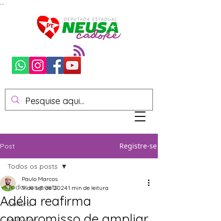
...
Registre-se
Post
Todos os posts
Paulo Marcos
Todos os posts
9 de set. de 2024
1 min de leitura
Adélia reafirma
Cultura
compromisso de ampliar
Mulheres