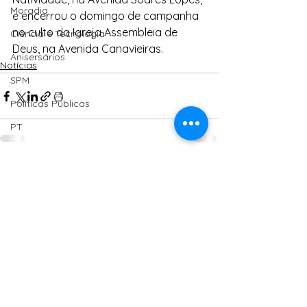
Moradia
e encerrou o domingo de campanha 
no culto da Igreja Assembleia de 
Ciência e Tecnologia
Deus, na Avenida Canavieiras.
Anisersários
Notícias
SPM
Políticas Públicas
PT
Ver tudo
Posts Relacionados