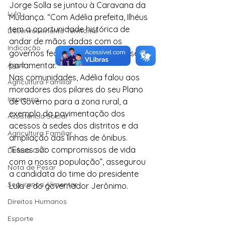
Jorge Solla se juntou à Caravana da 
Lula
Mudança. “Com Adélia prefeita, Ilhéus 
tem a oportunidade histórica de 
Desenvolvimento Territorial
andar de mãos dadas com os 
Indicação
governos federal e estadual”, disse o 
Água
parlamentar.
Nas comunidades, Adélia falou aos 
Agricultura Familiar
moradores dos pilares do seu Plano 
Imprensa
de Governo para a zona rural, a 
exemplo da pavimentação dos 
Assistência Social
acessos à sedes dos distritos e da 
Agricultura Familiar
ampliação das linhas de ônibus. 
“Esses são compromissos de vida 
Defesa Civil
com a nossa população”, assegurou 
Nota de Pesar
a candidata do time do presidente 
Segurança Alimentar
Lula e do governador Jerônimo.
Direitos Humanos
Esporte