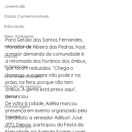
Juventude
Datas Comemorativas
Educação
Meio Ambiente
Para Getúlio dos Santos Fernandes, 
Infraestrutura
morador de Ribeira das Pedras, hoje, 
a maior demanda da comunidade é 
Editais
a retomada dos horários dos ônibus, 
Publicações
que foram reduzidos. “Chega o 
domingo, e a gente não pode ir na 
Economia Solidária
praia, na feira, porque não tem 
Moção de Aplauso
ônibus. A gente está preso aqui”, 
denunciou.
Saúde
De volta à cidade, Adélia marcou 
Homenagem
presença em evento organizado pelo 
Turismo
candidato a vereador Adilson José 
(PT). Depois, participou da Festa da 
Agroecologia
Natividade, na Avenida Soares Lopes, 