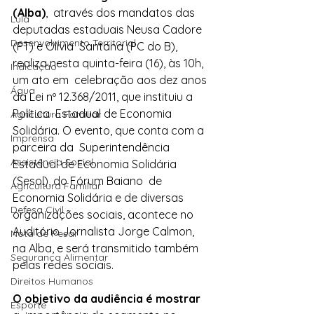
(Alba)
,  através dos mandatos das 
Lula
deputadas estaduais Neusa Cadore 
Desenvolvimento Territorial
(PT) e Olívia  Santana (PC do B), 
realiza nesta quinta-feira (16), às 10h, 
Indicação
um ato em  celebração aos dez anos 
Água
da Lei nº 12.368/2011, que instituiu a 
Política  Estadual de Economia 
Agricultura Familiar
Solidária. O evento, que conta com a 
Imprensa
parceira da  Superintendência 
Assistência Social
Estadual de Economia Solidária 
(Sesol), do Fórum Baiano  de 
Agricultura Familiar
Economia Solidária e de diversas 
Defesa Civil
organizações sociais, acontece no  
Auditório Jornalista Jorge Calmon, 
Nota de Pesar
na Alba, e será transmitido também  
Segurança Alimentar
pelas redes sociais.
Direitos Humanos
O objetivo da audiência é mostrar 
Esporte