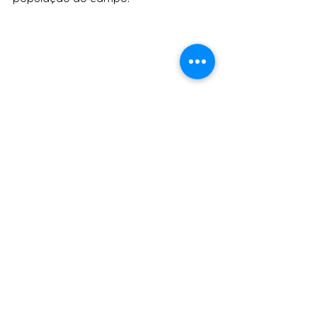
Em 2011, com a articulação 
de  
movimentos sociais, organizações e 
empreendimentos solidários, a Bahia  
aprovou a legislação que dispõe 
sobre a Política Estadual de 
Economia  Solidária. O marco legal 
possibilitou um conjunto de avanços 
nesta área,  a exemplo da criação de 
15 Centros Públicos de Economia 
Solidária e do  reconhecimento dessa 