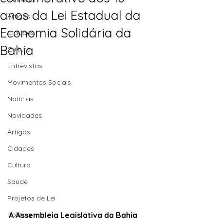
anos da Lei Estadual da
Artigos
Economia Solidária da
Cidades
Bahia
Cultura
Entrevistas
Movimentos Sociais
Notícias
Novidades
Artigos
Cidades
Cultura
Saúde
Projetos de Lei
Política
A Assembleia Legislativa da Bahia 