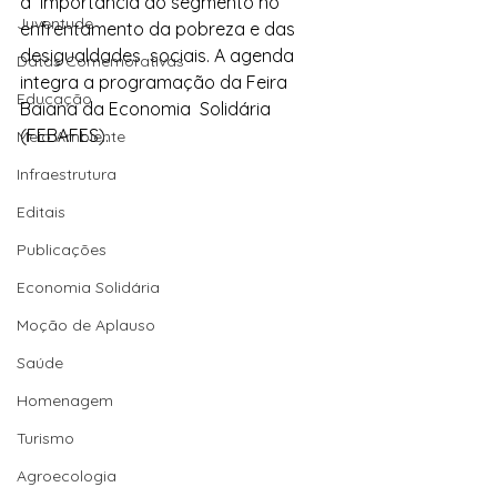
a  importância do segmento no 
Juventude
enfrentamento da pobreza e das 
desigualdades  sociais. A agenda 
Datas Comemorativas
integra a programação da Feira 
Educação
Baiana da Economia  Solidária 
(FEBAFES).
Meio Ambiente
Infraestrutura
Editais
Publicações
Economia Solidária
Moção de Aplauso
Saúde
Homenagem
Turismo
Agroecologia