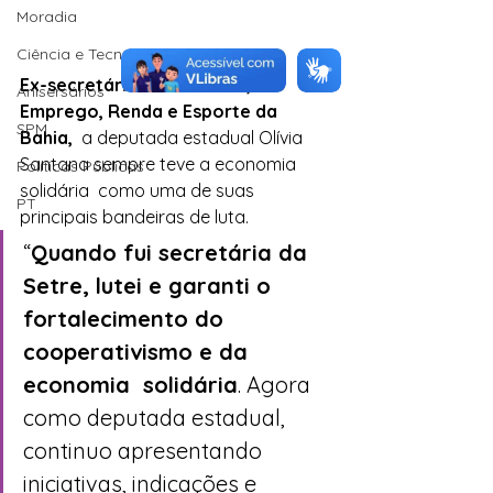
Moradia
Ciência e Tecnologia
Ex-secretária do Trabalho, 
Anisersários
Emprego, Renda e Esporte da 
SPM
Bahia,
  a deputada estadual Olívia 
Santana sempre teve a economia 
Políticas Públicas
solidária  como uma de suas 
PT
principais bandeiras de luta. 
“
Quando fui secretária da  
Setre, lutei e garanti o 
fortalecimento do 
cooperativismo e da 
economia  solidária
. Agora 
como deputada estadual, 
continuo apresentando  
iniciativas, indicações e 