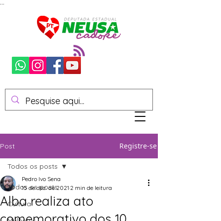
...
Registre-se
Post
Todos os posts
Pedro Ivo Sena
Todos os posts
15 de dez. de 2021
2 min de leitura
Alba realiza ato
Cultura
comemorativo dos 10
Mulheres