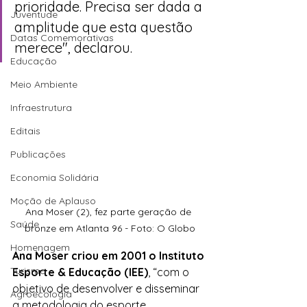
prioridade. Precisa ser dada a 
Juventude
amplitude que esta questão 
Datas Comemorativas
merece", declarou. 
Educação
Meio Ambiente
Infraestrutura
Editais
Publicações
Economia Solidária
Moção de Aplauso
Ana Moser (2), fez parte geração de 
Saúde
bronze em Atlanta 96 - Foto: O Globo
Homenagem
Ana Moser criou em 2001 o Instituto 
Turismo
Esporte & Educação (IEE)
, “com o 
objetivo de desenvolver e disseminar 
Agroecologia
a metodologia do esporte 