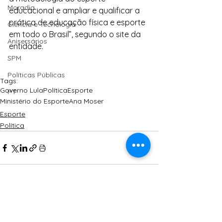
Moradia
educacional e ampliar e qualificar a 
prática de educação física e esporte 
Ciência e Tecnologia
em todo o Brasil”, segundo o site da 
Anisersários
entidade.
SPM
Políticas Públicas
Tags:
Governo Lula
Política
Esporte
PT
Ministério do Esporte
Ana Moser
Esporte
Política
Ver tudo
Posts Relacionados