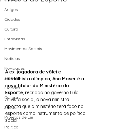
Artigos
Cidades
Cultura
Entrevistas
Movimentos Sociais
Notícias
Novidades
A ex-jogadora de vôlei e 
Artigos
medalhista olímpica, Ana Moser é a 
nova titular do Ministério do 
Cidades
Esporte
, recriado no governo Lula. 
Cultura
Ativista social, a nova ministra 
aponta que o ministério terá foco no 
Saúde
esporte como instrumento de política 
Projetos de Lei
social.
Política