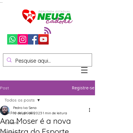
...
Registre-se
Post
Todos os posts
Pedro Ivo Sena
Todos os posts
10 de jan. de 2023
1 min de leitura
Ana Moser é a nova
Cultura
Ministra do Esporte
Mulheres