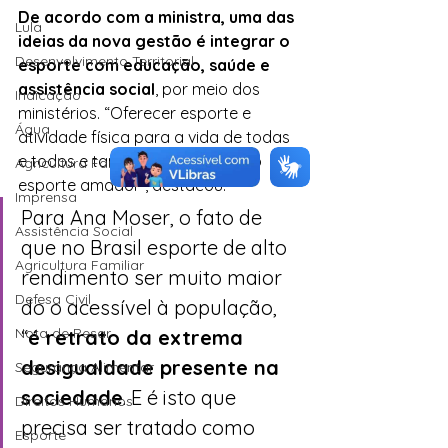
De acordo com a ministra, uma das 
Lula
ideias da nova gestão é integrar o 
Desenvolvimento Territorial
esporte com educação, saúde e 
assistência social
, por meio dos 
Indicação
ministérios. “Oferecer esporte e 
Água
atividade física para a vida de todas 
e todos e também desenvolver o 
Agricultura Familiar
esporte amador”, destacou.
Imprensa
Para Ana Moser, o fato de 
Assistência Social
que no Brasil esporte de alto 
Agricultura Familiar
rendimento ser muito maior 
Defesa Civil
do o acessível à população, 
Nota de Pesar
“
é retrato da extrema 
desigualdade presente na 
Segurança Alimentar
sociedade
. E é isto que 
Direitos Humanos
precisa ser tratado como 
Esporte