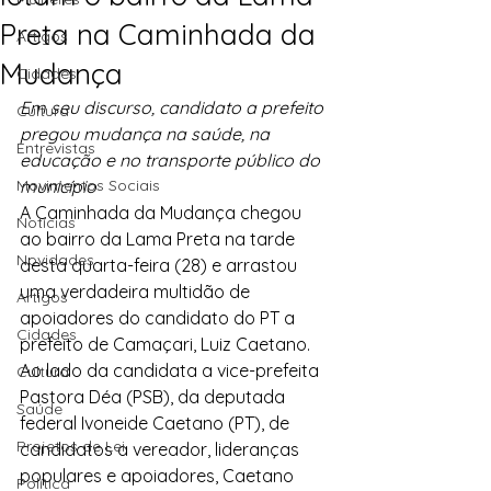
Preta na Caminhada da
Artigos
Mudança
Cidades
Em seu discurso, candidato a prefeito 
Cultura
pregou mudança na saúde, na 
Entrevistas
educação e no transporte público do 
Movimentos Sociais
município
A Caminhada da Mudança chegou 
Notícias
ao bairro da Lama Preta na tarde 
Novidades
desta quarta-feira (28) e arrastou 
uma verdadeira multidão de 
Artigos
apoiadores do candidato do PT a 
Cidades
prefeito de Camaçari, Luiz Caetano. 
Ao lado da candidata a vice-prefeita 
Cultura
Pastora Déa (PSB), da deputada 
Saúde
federal Ivoneide Caetano (PT), de 
Projetos de Lei
candidatos a vereador, lideranças 
populares e apoiadores, Caetano 
Política