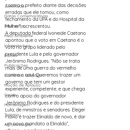
contra o prefeito diante das decisões 
Juventude
erradas que ele tomou, como 
Datas Comemorativas
fechamento da UPA e do Hospital da 
Educação
Mulher”, acrescentou.
A deputada federal Ivoneide Caetano 
Meio Ambiente
apontou que o voto em Caetano é o 
Infraestrutura
voto no grupo liderado pelo 
presidente Lula e pelo governador 
Editais
Jerônimo Rodrigues. “Não se trata 
Publicações
mais de uma guerra do vermelho 
contra o azul. Queremos trazer um 
Economia Solidária
governo que tem um gestor 
Moção de Aplauso
experiente, competente, e que chega 
Saúde
com o apoio do governador 
Jerônimo Rodrigues e do presidente 
Homenagem
Lula, de ministros e senadores. Eleger 
Turismo
Flávio é trazer Elinaldo de novo, é dar 
um novo mandato a Elinaldo”, 
Agroecologia