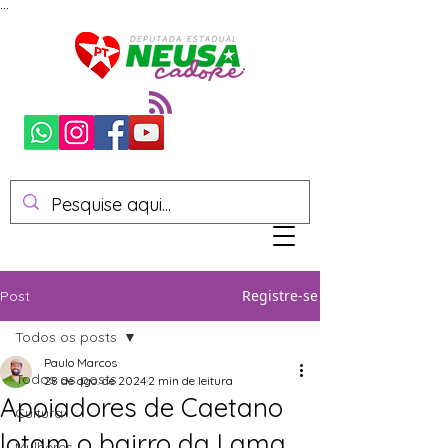
...
Registre-se
Post
Todos os posts
Paulo Marcos
Todos os posts
28 de ago. de 2024
2 min de leitura
Apoiadores de Caetano
Cultura
lotam o bairro da Lama
Mulheres