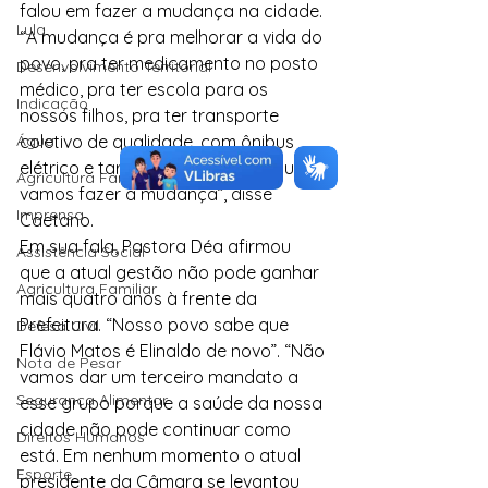
falou em fazer a mudança na cidade. 
Lula
“A mudança é pra melhorar a vida do 
povo, pra ter medicamento no posto 
Desenvolvimento Territorial
médico, pra ter escola para os 
Indicação
nossos filhos, pra ter transporte 
Água
coletivo de qualidade, com ônibus 
elétrico e tarifa zero. É pra isso que 
Agricultura Familiar
vamos fazer a mudança”, disse 
Imprensa
Caetano.
Em sua fala, Pastora Déa afirmou 
Assistência Social
que a atual gestão não pode ganhar 
Agricultura Familiar
mais quatro anos à frente da 
Prefeitura. “Nosso povo sabe que 
Defesa Civil
Flávio Matos é Elinaldo de novo”. “Não 
Nota de Pesar
vamos dar um terceiro mandato a 
Segurança Alimentar
esse grupo porque a saúde da nossa 
cidade não pode continuar como 
Direitos Humanos
está. Em nenhum momento o atual 
Esporte
presidente da Câmara se levantou 