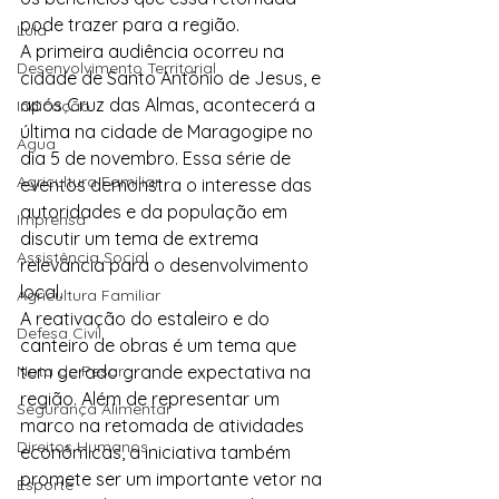
pode trazer para a região.
Lula
A primeira audiência ocorreu na 
Desenvolvimento Territorial
cidade de Santo Antônio de Jesus, e 
após Cruz das Almas, acontecerá a 
Indicação
última na cidade de Maragogipe no 
Água
dia 5 de novembro. Essa série de 
Agricultura Familiar
eventos demonstra o interesse das 
autoridades e da população em 
Imprensa
discutir um tema de extrema 
Assistência Social
relevância para o desenvolvimento 
local.
Agricultura Familiar
A reativação do estaleiro e do 
Defesa Civil
canteiro de obras é um tema que 
Nota de Pesar
tem gerado grande expectativa na 
região. Além de representar um 
Segurança Alimentar
marco na retomada de atividades 
Direitos Humanos
econômicas, a iniciativa também 
promete ser um importante vetor na 
Esporte