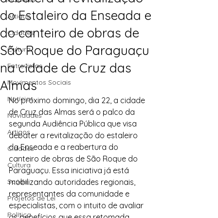
do Estaleiro da Enseada e
Artigos
do canteiro de obras de
Cidades
São Roque do Paraguaçu
Cultura
na cidade de Cruz das
Entrevistas
Almas
Movimentos Sociais
Notícias
No próximo domingo, dia 22, a cidade 
de Cruz das Almas será o palco da 
Novidades
segunda Audiência Pública que visa 
Artigos
debater a revitalização do estaleiro 
da Enseada e a reabertura do 
Cidades
canteiro de obras de São Roque do 
Cultura
Paraguaçu. Essa iniciativa já está 
Saúde
mobilizando autoridades regionais, 
representantes da comunidade e 
Projetos de Lei
especialistas, com o intuito de avaliar 
Política
os benefícios que essa retomada 