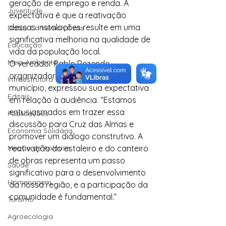
geração de emprego e renda. A 
Juventude
expectativa é que a reativação 
dessas instalações resulte em uma 
Datas Comemorativas
significativa melhoria na qualidade de 
Educação
vida da população local.
Meio Ambiente
O vereador Pablo Rezende, 
organizador desta ação no 
Infraestrutura
município, expressou sua expectativa 
Editais
em relação à audiência. “Estamos 
entusiasmados em trazer essa 
Publicações
discussão para Cruz das Almas e 
Economia Solidária
promover um diálogo construtivo. A 
Moção de Aplauso
reativação do estaleiro e do canteiro 
de obras representa um passo 
Saúde
significativo para o desenvolvimento 
Homenagem
da nossa região, e a participação da 
comunidade é fundamental.”
Turismo
Agroecologia