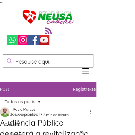
...
Registre-se
Post
Todos os posts
Paulo Marcos
Todos os posts
16 de out. de 2023
2 min de leitura
Audiência Pública
Cultura
debaterá a revitalização
Mulheres