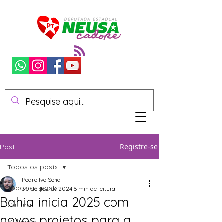
...
Registre-se
Post
Todos os posts
Pedro Ivo Sena
Todos os posts
30 de dez. de 2024
6 min de leitura
Bahia inicia 2025 com
Cultura
novos projetos para a
Mulheres