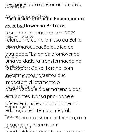
destaque para o setor automotivo.
Juventude
Datas Comemorativas
Para a secretária da Educação do 
Estado, Rowenna Brito
, os 
Educação
resultados alcançados em 2024 
Meio Ambiente
reforçam o compromisso da Bahia 
Infraestrutura
com uma educação pública de 
qualidade. “Estamos promovendo 
Editais
uma verdadeira transformação na 
Publicações
educação pública baiana, com 
investimentos robustos que 
Economia Solidária
impactam diretamente o 
Moção de Aplauso
aprendizado e a permanência dos 
estudantes. Nossa prioridade é 
Saúde
oferecer uma estrutura moderna, 
Homenagem
educação em tempo integral, 
Turismo
formação profissional e técnica, além 
de ações que garantam 
Agroecologia
oportunidades para todos”, afirmou.