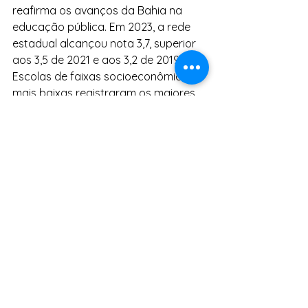
reafirma os avanços da Bahia na 
educação pública. Em 2023, a rede 
estadual alcançou nota 3,7, superior 
aos 3,5 de 2021 e aos 3,2 de 2019. 
Escolas de faixas socioeconômicas 
mais baixas registraram os maiores 
crescimentos no Ideb, com avanços 
de 10,6% e 11% entre 2019 e 2023, 
destacando o impacto das políticas 
voltadas para a redução das 
desigualdades educacionais.
Valorização dos profissionais da 
Educação
A SEC desenvolve diversas ações e 
atividades direcionadas à 
promoção da saúde
, do bem-estar e 
de atitudes de valorização voltadas 