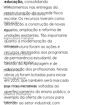
educação,
 consolidando 
Lula
investimentos nas entregas da 
reestruturação da sua rede física 
Desenvolvimento Territorial
escolar. Os recursos tiveram como 
Indicação
destinação a construção de novas 
escolas, ampliação e reforma de 
Água
unidades existentes. Tão importante 
Agricultura Familiar
quanto a modernização da 
Imprensa
infraestrutura foram as ações e 
recursos destinados aos programas 
Assistência Social
de permanência estudantil, de 
Agricultura Familiar
Gestão da Aprendizagem e de 
valorização dos profissionais. Novas 
Defesa Civil
obras já foram licitadas para iniciar 
Nota de Pesar
em 2025, que também será marcado 
por mais iniciativas voltadas ao 
Segurança Alimentar
aperfeiçoamento do ensino público, a 
Direitos Humanos
exemplo da oferta de cursos para 
Esporte
atender ao setor industrial, com 