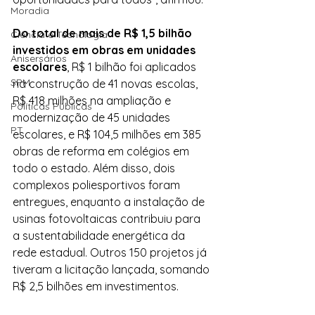
Moradia
Do total de mais de R$ 1,5 bilhão 
Ciência e Tecnologia
investidos em obras em unidades 
Anisersários
escolares
, R$ 1 bilhão foi aplicados 
SPM
na construção de 41 novas escolas, 
R$ 418 milhões na ampliação e 
Políticas Públicas
modernização de 45 unidades 
PT
escolares, e R$ 104,5 milhões em 385 
obras de reforma em colégios em 
todo o estado. Além disso, dois 
complexos poliesportivos foram 
entregues, enquanto a instalação de 
usinas fotovoltaicas contribuiu para 
a sustentabilidade energética da 
rede estadual. Outros 150 projetos já 
tiveram a licitação lançada, somando 
R$ 2,5 bilhões em investimentos.