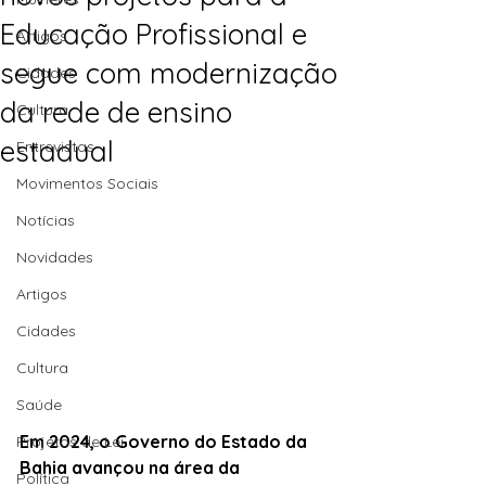
Educação Profissional e
Artigos
segue com modernização
Cidades
da rede de ensino
Cultura
estadual
Entrevistas
Movimentos Sociais
Notícias
Novidades
Artigos
Cidades
Cultura
Saúde
Em 2024, o Governo do Estado da 
Projetos de Lei
Bahia avançou na área da 
Política