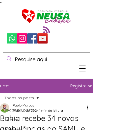
...
Registre-se
Post
Todos os posts
Paulo Marcos
Todos os posts
9 de jul. de 2024
1 min de leitura
Bahia recebe 34 novas
Cultura
ambulâncias do SAMU e
Mulheres