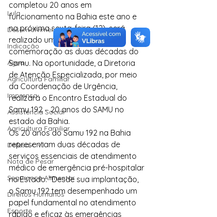
completou 20 anos em 
Lula
funcionamento na Bahia este ano e 
na próxima sexta-feira (12), será 
Desenvolvimento Territorial
realizado um evento em 
Indicação
comemoração as duas décadas do 
Água
Samu. Na oportunidade, a Diretoria 
de Atenção Especializada, por meio 
Agricultura Familiar
da Coordenação de Urgência, 
Imprensa
realizará o Encontro Estadual do 
Samu 192 – 20 anos do SAMU no 
Assistência Social
estado da Bahia.
Agricultura Familiar
Os 20 anos do Samu 192 na Bahia 
representam duas décadas de 
Defesa Civil
serviços essenciais de atendimento 
Nota de Pesar
médico de emergência pré-hospitalar 
Segurança Alimentar
no Estado. “Desde sua implantação, 
o Samu 192 tem desempenhado um 
Direitos Humanos
papel fundamental no atendimento 
Esporte
rápido e eficaz às emergências 