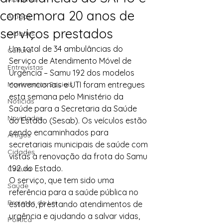
comemora 20 anos de
Artigos
serviços prestados
Cidades
Um total de 34 ambulâncias do 
Cultura
Serviço de Atendimento Móvel de 
Entrevistas
Urgência – Samu 192 dos modelos 
Movimentos Sociais
convencionais e UTI foram entregues 
esta semana pelo Ministério da 
Notícias
Saúde para a Secretaria da Saúde 
Novidades
do Estado (Sesab). Os veículos estão 
sendo encaminhados para 
Artigos
secretariais municipais de saúde com 
Cidades
vistas à renovação da frota do Samu 
192 do Estado.
Cultura
O serviço, que tem sido uma 
Saúde
referência para a saúde pública no 
Projetos de Lei
estado, prestando atendimentos de 
urgência e ajudando a salvar vidas, 
Política