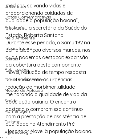
médicas, salvando vidas e 
Juventude
proporcionando cuidados de 
Datas Comemorativas
qualidade à população baiana”, 
Educação
destacou a secretária da Saúde do 
Estado, Roberta Santana.
Meio Ambiente
Durante esse período, o Samu 192 na 
Infraestrutura
Bahia alcançou diversos marcos, nos 
quais podemos destacar: expansão 
Editais
da cobertura deste componente 
Publicações
móvel, redução de tempo resposta 
no atendimento às urgências, 
Economia Solidária
redução da morbimortalidade 
Moção de Aplauso
melhorando a qualidade de vida da 
Saúde
população baiana. O encontro 
destaca o compromisso contínuo 
Homenagem
com a prestação de assistência de 
Turismo
qualidade no Atendimento Pré-
Hospitalar Móvel à população baiana.
Agroecologia