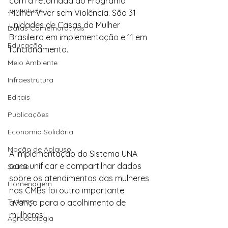
com a retomada do Programa 
Juventude
Mulher Viver sem Violência. São 31 
unidades de Casas da Mulher 
Datas Comemorativas
Brasileira em implementação e 11 em 
Educação
funcionamento. 
Meio Ambiente
Infraestrutura
Editais
Publicações
Economia Solidária
Moção de Aplauso
A implementação do Sistema UNA 
para unificar e compartilhar dados 
Saúde
sobre os atendimentos das mulheres 
Homenagem
nas CMBs foi outro importante 
Turismo
avanço para o acolhimento de 
mulheres.
Agroecologia