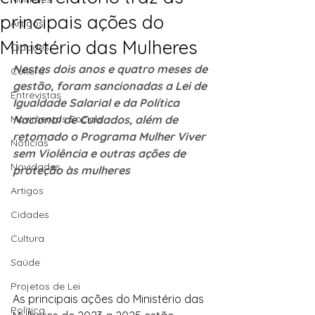
principais ações do
Artigos
Ministério das Mulheres
Cidades
Nestes dois anos e quatro meses de 
Cultura
gestão, foram sancionadas a Lei de 
Entrevistas
Igualdade Salarial e da Política 
Movimentos Sociais
Nacional de Cuidados, além de 
retomado o Programa Mulher Viver 
Notícias
sem Violência e outras ações de 
Novidades
proteção às mulheres
Artigos
Cidades
Cultura
Saúde
Projetos de Lei
As principais ações do Ministério das 
Política