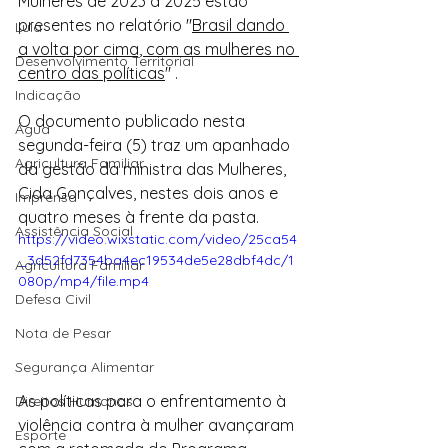
Mulheres de 2023 a 2025 estão 
presentes no relatório "
Brasil dando 
Lula
a volta por cima, com as mulheres no 
Desenvolvimento Territorial
centro das políticas
" . 
Indicação
O documento publicado nesta 
Água
segunda-feira (5) traz um apanhado 
Agricultura Familiar
da gestão da ministra das Mulheres, 
Cida Gonçalves, nestes dois anos e 
Imprensa
quatro meses à frente da pasta.
Assistência Social
https://video.wixstatic.com/video/25ca54
_3d52fd7354ba4ec19534de5e28dbf4dc/1
Agricultura Familiar
080p/mp4/file.mp4
Defesa Civil
Nota de Pesar
Segurança Alimentar
As políticas para o enfrentamento à 
Direitos Humanos
violência contra à mulher avançaram 
Esporte