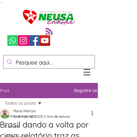
...
Registre-se
Post
Todos os posts
Paulo Marcos
Todos os posts
6 de mai. de 2025
2 min de leitura
Brasil dando a volta por
Cultura
cima: relatório traz as
Mulheres