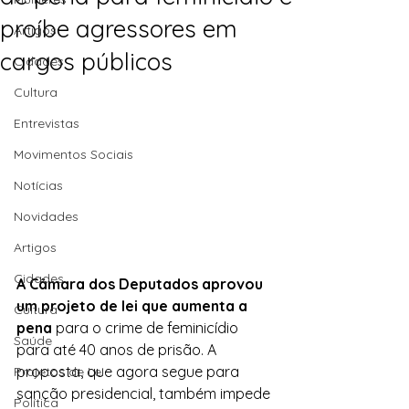
proíbe agressores em
Artigos
cargos públicos
Cidades
Cultura
Entrevistas
Movimentos Sociais
Notícias
Novidades
Artigos
Cidades
A Câmara dos Deputados aprovou 
um projeto de lei que aumenta a 
Cultura
pena
 para o crime de feminicídio 
Saúde
para até 40 anos de prisão. A 
proposta, que agora segue para 
Projetos de Lei
sanção presidencial, também impede 
Política