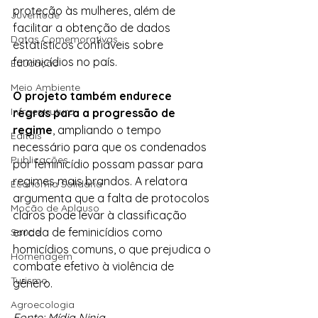
proteção às mulheres, além de 
Juventude
facilitar a obtenção de dados 
Datas Comemorativas
estatísticos confiáveis sobre 
feminicídios no país.
Educação
Meio Ambiente
O projeto também endurece 
Infraestrutura
regras para a progressão de 
regime
, ampliando o tempo 
Editais
necessário para que os condenados 
Publicações
por feminicídio possam passar para 
regimes mais brandos. A relatora 
Economia Solidária
argumenta que a falta de protocolos 
Moção de Aplauso
claros pode levar à classificação 
errada de feminicídios como 
Saúde
homicídios comuns, o que prejudica o 
Homenagem
combate efetivo à violência de 
Turismo
gênero.
Agroecologia
Fonte: Mídia Ninja