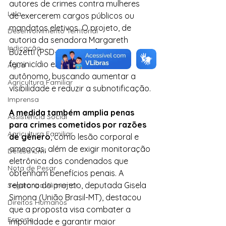
autores de crimes contra mulheres 
Lula
de exercerem cargos públicos ou 
mandatos eletivos. O projeto, de 
Desenvolvimento Territorial
autoria da senadora Margareth 
Indicação
Buzetti (PSD-MT), transforma o 
feminicídio em um tipo penal 
Água
autônomo, buscando aumentar a 
Agricultura Familiar
visibilidade e reduzir a subnotificação.
Imprensa
A medida também amplia penas 
Assistência Social
para crimes cometidos por razões 
Agricultura Familiar
de gênero
, como lesão corporal e 
ameaças, além de exigir monitoração 
Defesa Civil
eletrônica dos condenados que 
Nota de Pesar
obtenham benefícios penais. A 
relatora do projeto, deputada Gisela 
Segurança Alimentar
Simona (União Brasil-MT), destacou 
Direitos Humanos
que a proposta visa combater a 
Esporte
impunidade e garantir maior 