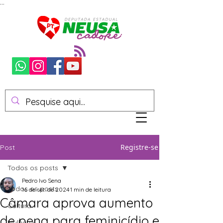
...
Registre-se
Post
Todos os posts
Pedro Ivo Sena
Todos os posts
16 de set. de 2024
1 min de leitura
Câmara aprova aumento
Cultura
de pena para feminicídio e
Mulheres