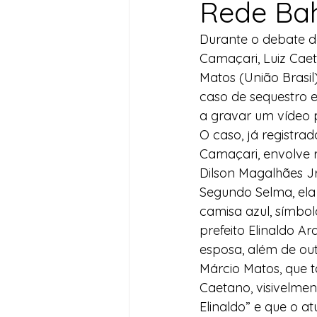
Rede Ba
Desenvolvimento Territoria
Durante o debate da
Camaçari, Luiz Caet
Matos (União Brasil
Imprensa
Assistência S
caso de sequestro e
a gravar um vídeo 
O caso, já registra
Nota de Pesar
Seguran
Camaçari, envolve r
Dilson Magalhães Jr
Segundo Selma, ela 
Juventude
Datas Com
camisa azul, símbo
prefeito Elinaldo Ar
esposa, além de ou
Márcio Matos, que
Caetano, visivelme
Elinaldo” e que o a