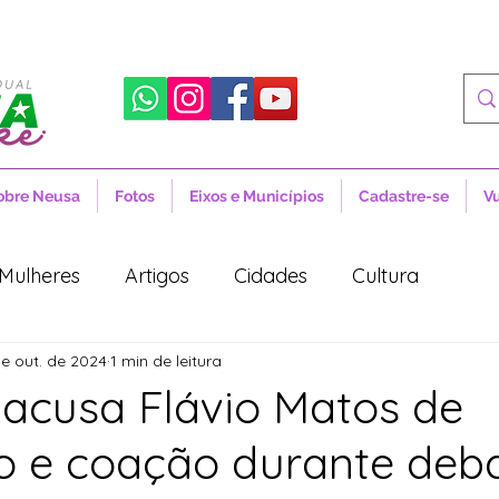
obre Neusa
Fotos
Eixos e Municípios
Cadastre-se
V
Mulheres
Artigos
Cidades
Cultura
e out. de 2024
1 min de leitura
 Sociais
Notícias
Novidades
Artigos
acusa Flávio Matos de
o e coação durante deb
aúde
Projetos de Lei
Política
Lula