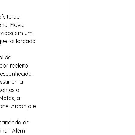
feito de 
io, Flávio 
olvidos em um 
ue foi forçada 
al de 
or reeleito 
desconhecida. 
estir uma 
entes o 
Matos, a 
nel Arcanjo e 
 mandado de 
nha.” Além 