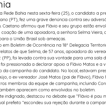
hia
l
Indicação
Água
Agricultura Familiar
 Rede Bahia nesta sexta-feira (25), o candidato a pre
ano (PT), fez uma grave denúncia contra seu adversár
). Caetano afirmou que Flávio e seu grupo estão env
ocial
Agricultura Familiar
Defesa Civil
 coação de uma apoiadora, a senhora Selma Vieira, q
para o União Brasil sob ameaças.
do em Boletim de Ocorrência na 18ª Delegacia Territori
ça Alimentar
Direitos Humanos
Esporte
elatos de que Selma, de 57 anos, apoiadora do veread
. (PP), foi levada contra sua vontade para uma sala 
foi pressionada a declarar apoio a Flávio Matos e a v
emorativas
lo da campanha do candidato. No local, estavam pres
aújo, o ex-vereador José Matos (pai de Flávio), Flávio 
tros membros da equipe de campanha, incluindo Coro
 também aparecem como envolvidos no boletim.
nte indignado, destacou no debate que “Flávio é pau
tual prefeito “escondeu sua rejeição durante a campa