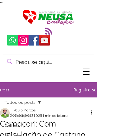
...
Registre-se
Post
Todos os posts
Paulo Marcos
Todos os posts
17 de fev. de 2025
1 min de leitura
Camaçari: Com
Cultura
articulação de Caetano,
Mulheres