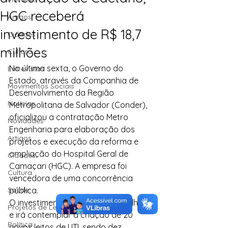
HGC receberá
Artigos
investimento de R$ 18,7
Cidades
milhões
Cultura
Na última sexta, o Governo do 
Entrevistas
Estado, através da Companhia de 
Movimentos Sociais
Desenvolvimento da Região 
Notícias
Metropolitana de Salvador (Conder), 
oficializou a contratação Metro 
Novidades
Engenharia para elaboração dos 
Artigos
projetos e execução da reforma e 
ampliação do Hospital Geral de 
Cidades
Camaçari (HGC). A empresa foi 
Cultura
vencedora de uma concorrência 
Saúde
pública.
O investimento será de R$18,7 milhões 
Projetos de Lei
e irá contemplar a criação de 20 
Política
novos leitos de UTI, sendo dez 