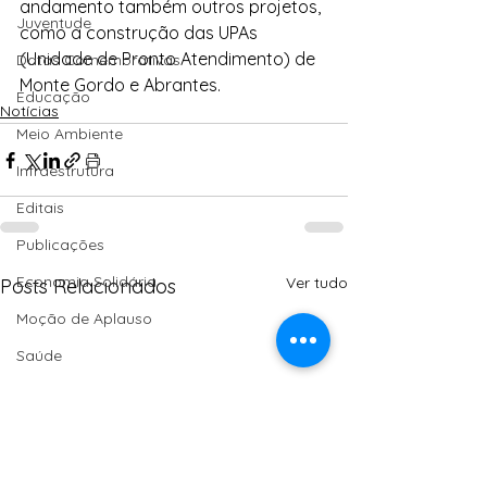
andamento também outros projetos, 
Juventude
como a construção das UPAs 
(Unidade de Pronto Atendimento) de 
Datas Comemorativas
Monte Gordo e Abrantes.
Educação
Notícias
Meio Ambiente
Infraestrutura
Editais
Publicações
Economia Solidária
Ver tudo
Posts Relacionados
Moção de Aplauso
Saúde
Homenagem
Turismo
Agroecologia