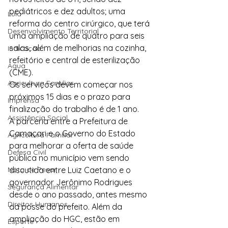
pediátricos e dez adultos; uma 
Lula
reforma do centro cirúrgico, que terá 
Desenvolvimento Territorial
uma ampliação de quatro para seis 
salas, além de melhorias na cozinha, 
Indicação
refeitório e central de esterilização 
Água
(CME).
Agricultura Familiar
Os serviços devem começar nos 
próximos 15 dias e o prazo para 
Imprensa
finalização do trabalho é de 1 ano.
Assistência Social
A parceria entre a Prefeitura de 
Camaçari e o Governo do Estado 
Agricultura Familiar
para melhorar a oferta de saúde 
Defesa Civil
pública no município vem sendo 
Nota de Pesar
discutida entre Luiz Caetano e o 
governador Jerônimo Rodrigues 
Segurança Alimentar
desde o ano passado, antes mesmo 
Direitos Humanos
da posse do prefeito. Além da 
ampliação do HGC, estão em 
Esporte