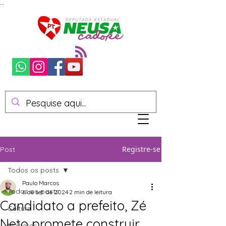
...
Registre-se
Post
Todos os posts
Paulo Marcos
Todos os posts
6 de set. de 2024
2 min de leitura
Candidato a prefeito, Zé
Cultura
Neto promete construir
Mulheres