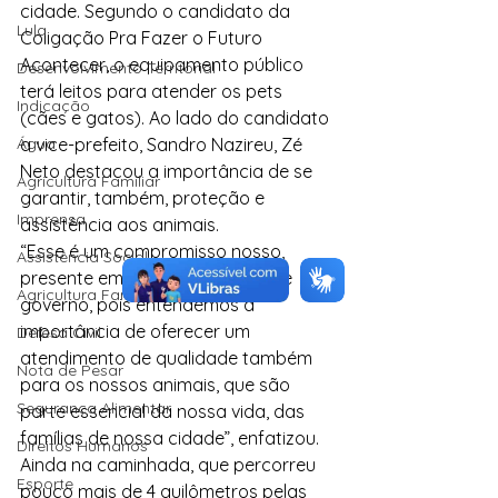
cidade. Segundo o candidato da 
Lula
Coligação Pra Fazer o Futuro 
Acontecer, o equipamento público 
Desenvolvimento Territorial
terá leitos para atender os pets 
Indicação
(cães e gatos). Ao lado do candidato 
Água
a vice-prefeito, Sandro Nazireu, Zé 
Neto destacou a importância de se 
Agricultura Familiar
garantir, também, proteção e 
Imprensa
assistência aos animais.
“Esse é um compromisso nosso, 
Assistência Social
presente em nosso programa de 
Agricultura Familiar
governo, pois entendemos a 
importância de oferecer um 
Defesa Civil
atendimento de qualidade também 
Nota de Pesar
para os nossos animais, que são 
Segurança Alimentar
parte essencial da nossa vida, das 
famílias de nossa cidade”, enfatizou.
Direitos Humanos
Ainda na caminhada, que percorreu 
Esporte
pouco mais de 4 quilômetros pelas 