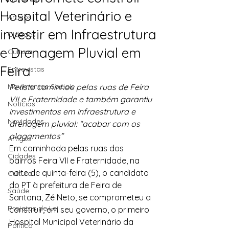
Hospital Veterinário e
Artigos
investir em Infraestrutura
Cidades
e Drenagem Pluvial em
Cultura
Feira
Entrevistas
Movimentos Sociais
Petista caminhou pelas ruas de Feira 
VII e Fraternidade e também garantiu 
Notícias
investimentos em infraestrutura e 
Novidades
drenagem pluvial: “acabar com os 
alagamentos”
Artigos
Em caminhada pelas ruas dos 
Cidades
bairros Feira VII e Fraternidade, na 
noite de quinta-feira (5), o candidato 
Cultura
do PT à prefeitura de Feira de 
Saúde
Santana, Zé Neto, se comprometeu a 
Projetos de Lei
construir, em seu governo, o primeiro 
Hospital Municipal Veterinário da 
Política