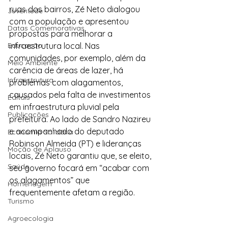
ruas dos bairros, Zé Neto dialogou 
Juventude
com a população e apresentou 
Datas Comemorativas
propostas para melhorar a 
Educação
infraestrutura local. Nas 
comunidades, por exemplo, além da 
Meio Ambiente
carência de áreas de lazer, há 
Infraestrutura
problemas com alagamentos, 
causados pela falta de investimentos 
Editais
em infraestrutura pluvial pela 
Publicações
prefeitura. Ao lado de Sandro Nazireu 
e acompanhado do deputado 
Economia Solidária
Robinson Almeida (PT) e lideranças 
Moção de Aplauso
locais, Zé Neto garantiu que, se eleito, 
Saúde
seu governo focará em “acabar com 
os alagamentos” que 
Homenagem
frequentemente afetam a região.
Turismo
Agroecologia