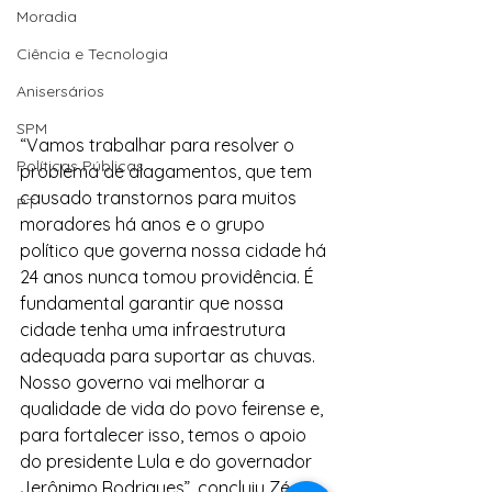
Moradia
Ciência e Tecnologia
Anisersários
SPM
“Vamos trabalhar para resolver o 
Políticas Públicas
problema de alagamentos, que tem 
causado transtornos para muitos 
PT
moradores há anos e o grupo 
político que governa nossa cidade há 
24 anos nunca tomou providência. É 
fundamental garantir que nossa 
cidade tenha uma infraestrutura 
adequada para suportar as chuvas. 
Nosso governo vai melhorar a 
qualidade de vida do povo feirense e, 
para fortalecer isso, temos o apoio 
do presidente Lula e do governador 
Jerônimo Rodrigues”, concluiu Zé 