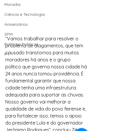
Moradia
Ciência e Tecnologia
Anisersários
SPM
“Vamos trabalhar para resolver o 
Políticas Públicas
problema de alagamentos, que tem 
causado transtornos para muitos 
PT
moradores há anos e o grupo 
político que governa nossa cidade há 
24 anos nunca tomou providência. É 
fundamental garantir que nossa 
cidade tenha uma infraestrutura 
adequada para suportar as chuvas. 
Nosso governo vai melhorar a 
qualidade de vida do povo feirense e, 
para fortalecer isso, temos o apoio 
do presidente Lula e do governador 
Jerônimo Rodrigues”, concluiu Zé 