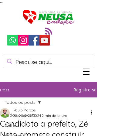
...
Registre-se
Post
Todos os posts
Paulo Marcos
Todos os posts
6 de set. de 2024
2 min de leitura
Candidato a prefeito, Zé
Cultura
Neto promete construir
Mulheres