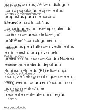
ruas dos bairros, Zé Neto dialogou 
Juventude
com a população e apresentou 
Datas Comemorativas
propostas para melhorar a 
Educação
infraestrutura local. Nas 
comunidades, por exemplo, além da 
Meio Ambiente
carência de áreas de lazer, há 
Infraestrutura
problemas com alagamentos, 
causados pela falta de investimentos 
Editais
em infraestrutura pluvial pela 
Publicações
prefeitura. Ao lado de Sandro Nazireu 
e acompanhado do deputado 
Economia Solidária
Robinson Almeida (PT) e lideranças 
Moção de Aplauso
locais, Zé Neto garantiu que, se eleito, 
Saúde
seu governo focará em “acabar com 
os alagamentos” que 
Homenagem
frequentemente afetam a região.
Turismo
Agroecologia