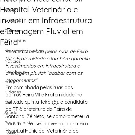
Hospital Veterinário e
Artigos
investir em Infraestrutura
Cidades
e Drenagem Pluvial em
Cultura
Feira
Entrevistas
Movimentos Sociais
Petista caminhou pelas ruas de Feira 
VII e Fraternidade e também garantiu 
Notícias
investimentos em infraestrutura e 
Novidades
drenagem pluvial: “acabar com os 
alagamentos”
Artigos
Em caminhada pelas ruas dos 
Cidades
bairros Feira VII e Fraternidade, na 
noite de quinta-feira (5), o candidato 
Cultura
do PT à prefeitura de Feira de 
Saúde
Santana, Zé Neto, se comprometeu a 
Projetos de Lei
construir, em seu governo, o primeiro 
Hospital Municipal Veterinário da 
Política