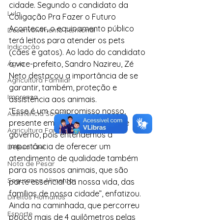
cidade. Segundo o candidato da 
Lula
Coligação Pra Fazer o Futuro 
Acontecer, o equipamento público 
Desenvolvimento Territorial
terá leitos para atender os pets 
Indicação
(cães e gatos). Ao lado do candidato 
Água
a vice-prefeito, Sandro Nazireu, Zé 
Neto destacou a importância de se 
Agricultura Familiar
garantir, também, proteção e 
Imprensa
assistência aos animais.
“Esse é um compromisso nosso, 
Assistência Social
presente em nosso programa de 
Agricultura Familiar
governo, pois entendemos a 
importância de oferecer um 
Defesa Civil
atendimento de qualidade também 
Nota de Pesar
para os nossos animais, que são 
Segurança Alimentar
parte essencial da nossa vida, das 
famílias de nossa cidade”, enfatizou.
Direitos Humanos
Ainda na caminhada, que percorreu 
Esporte
pouco mais de 4 quilômetros pelas 