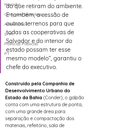
Moradia
do que retiram do ambiente. 
E também, a cessão de 
Ciência e Tecnologia
outros terrenos para que 
Anisersários
todas as cooperativas de 
SPM
Salvador e do interior do 
Políticas Públicas
estado possam ter esse 
PT
mesmo modelo”, garantiu o 
chefe do executivo.
Construído pela Companhia de 
Desenvolvimento Urbano do 
Estado da Bahia
 (Conder), o galpão 
conta com uma estrutura de ponta, 
com uma grande área para 
separação e compactação dos 
materiais, refeitório, sala de 