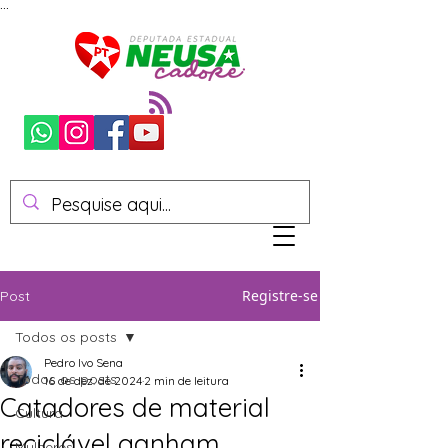
...
Registre-se
Post
Todos os posts
Pedro Ivo Sena
Todos os posts
16 de dez. de 2024
2 min de leitura
Catadores de material
Cultura
reciclável ganham
Mulheres