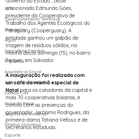
Governo do Estado”, disse 
emocionado Edmundo Góes, 
Lula
presidente da Cooperativa de 
Desenvolvimento Territorial
Trabalho dos Agentes Ecológicos do 
Indicação
Paraguary (Cooperguary). A 
entidade ganhou um galpão de 
Água
triagem de resíduos sólidos, na 
Agricultura Familiar
manhã deste domingo (15), no bairro 
Periperi, em Salvador.
Imprensa
Assistência Social
A inauguração foi realizada com 
um café da manhã especial de 
Agricultura Familiar
Natal
 para os catadores da capital e 
Defesa Civil
mais 70 cooperativas baianas, e 
Nota de Pesar
contou com as presenças do 
governador Jerônimo Rodrigues, da 
Segurança Alimentar
primeira-dama Tatiana Velloso e de 
Direitos Humanos
secretários estaduais.
Esporte