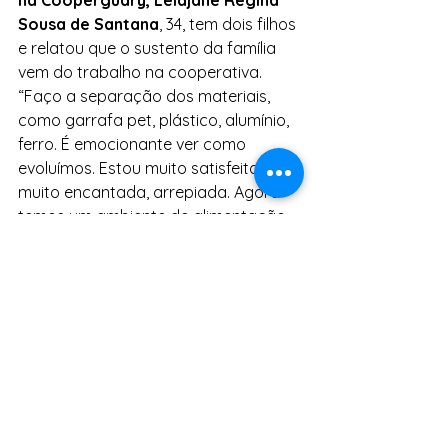
Sousa de Santana
, 34, tem dois filhos 
e relatou que o sustento da família 
vem do trabalho na cooperativa. 
“Faço a separação dos materiais, 
como garrafa pet, plástico, alumínio, 
ferro. É emocionante ver como 
evoluímos. Estou muito satisfeita, 
muito encantada, arrepiada. Agora 
temos um ambiente de alimentação, 
descanso e organização. A 
Cooperguary me abraçou, me 
mostrou um outro mundo. Foi a partir 
daqui que consegui realizar tantos 
sonhos”, afirmou.
Em um ato simbólico, seis 
catadores receberam
 da Secretaria 
da Administração (Saeb), as novas 