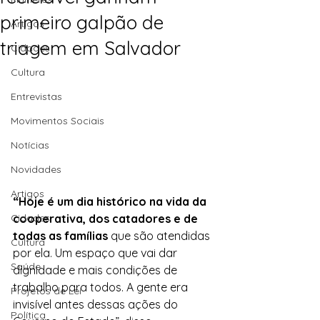
primeiro galpão de
Artigos
triagem em Salvador
Cidades
Cultura
Entrevistas
Movimentos Sociais
Notícias
Novidades
Artigos
“Hoje é um dia histórico na vida da 
cooperativa, dos catadores e de 
Cidades
todas as famílias
 que são atendidas 
Cultura
por ela. Um espaço que vai dar 
Saúde
dignidade e mais condições de 
trabalho para todos. A gente era 
Projetos de Lei
invisível antes dessas ações do 
Política