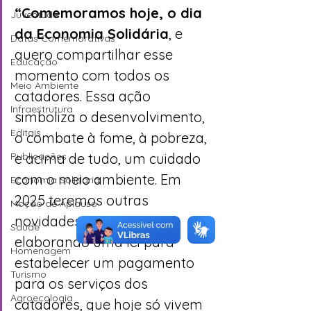
“Comemoramos hoje, o dia 
Juventude
da Economia Solidária
, e 
Datas Comemorativas
quero compartilhar esse 
Educação
momento com todos os 
Meio Ambiente
catadores. Essa ação 
Infraestrutura
simboliza o desenvolvimento, 
Editais
o combate à fome, à pobreza, 
e acima de tudo, um cuidado 
Publicações
com o meio ambiente. Em 
Economia Solidária
2025 teremos outras 
Moção de Aplauso
novidades. Estamos 
Saúde
elaborando uma lei para 
Homenagem
estabelecer um pagamento 
Turismo
para os serviços dos 
Agroecologia
catadores, que hoje só vivem 