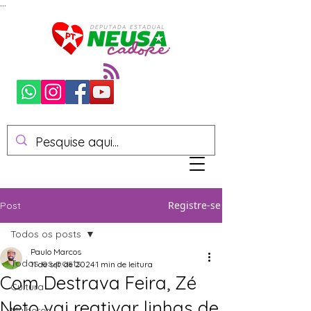
...
Registre-se
Post
Todos os posts
Paulo Marcos
Todos os posts
11 de set. de 2024
1 min de leitura
Com Destrava Feira, Zé
Cultura
Neto vai reativar linhas de
Mulheres