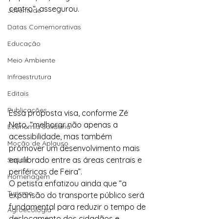
centro“, assegurou.
Juventude
Datas Comemorativas
Educação
Meio Ambiente
Infraestrutura
Editais
Publicações
Essa proposta visa, conforme Zé 
Neto, “melhorar não apenas a 
Economia Solidária
acessibilidade, mas também 
Moção de Aplauso
promover um desenvolvimento mais 
equilibrado entre as áreas centrais e 
Saúde
periféricas de Feira”.
Homenagem
O petista enfatizou ainda que “a 
Turismo
expansão do transporte público será 
fundamental para reduzir o tempo de 
Agroecologia
deslocamento dos cidadãos e 