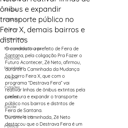
ônibus e expandir
Artigos
transporte público no
Cidades
Feira X, demais bairros e
Cultura
distritos
Entrevistas
Movimentos Sociais
O candidato a prefeito de Feira de 
Santana, pela coligação Pra Fazer o 
Notícias
Futuro Acontecer, Zé Neto, afirmou, 
Novidades
durante a Caminhada da Mudança 
no bairro Feira X, que com o 
Artigos
programa “Destrava Feira” vai 
Cidades
reativar linhas de ônibus extintas pela 
prefeitura e expandir o transporte 
Cultura
público nos bairros e distritos de 
Saúde
Feira de Santana.
Projetos de Lei
Durante a caminhada, Zé Neto 
destacou que o Destrava Feira é um 
Política