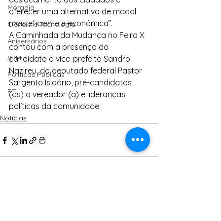
Moradia
oferecer uma alternativa de modal 
mais eficiente e econômica”.
Ciência e Tecnologia
A Caminhada da Mudança no Feira X 
Anisersários
contou com a presença do 
SPM
candidato a vice-prefeito Sandro 
Nazireu, do deputado federal Pastor 
Políticas Públicas
Sargento Isidório, pré-candidatos 
PT
(as) a vereador (a) e lideranças 
políticas da comunidade.
Notícias
Ver tudo
Posts Relacionados