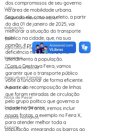
dos compromissos de seu governo 
Lula
na área de mobilidade urbana. 
Segundo ele, caso seja eleito, a partir 
Desenvolvimento Territorial
do dia 01 de janeiro de 2025, vai 
Indicação
melhorar a situação do transporte 
Água
público na cidade, que, na sua 
opinião, é precária, apresenta 
Agricultura Familiar
deficiência na cobertura e no 
Imprensa
atendimento à população.
“Com o Destrava Feira, vamos 
Assistência Social
garantir que o transporte público 
Agricultura Familiar
volte a funcionar de forma eficiente. 
A partir da recomposição de linhas 
Defesa Civil
que foram retiradas de circulação 
Nota de Pesar
pelo grupo político que governa a 
Segurança Alimentar
cidade há 24 anos, iremos incluir 
novas frotas, a exemplo no Feira X, 
Direitos Humanos
para atender melhor toda a 
Esporte
população, integrando os bairros ao 