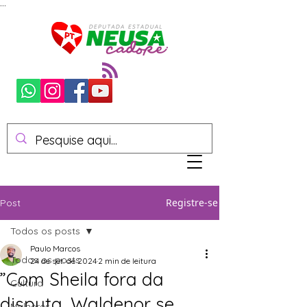
...
Registre-se
Post
Todos os posts
Paulo Marcos
Todos os posts
24 de set. de 2024
2 min de leitura
”Com Sheila fora da
Cultura
disputa, Waldenor se
Mulheres