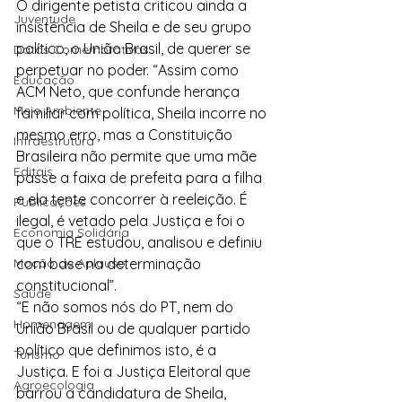
O dirigente petista criticou ainda a 
Juventude
insistência de Sheila e de seu grupo 
político, o União Brasil, de querer se 
Datas Comemorativas
perpetuar no poder. “Assim como 
Educação
ACM Neto, que confunde herança 
Meio Ambiente
familiar com política, Sheila incorre no 
mesmo erro, mas a Constituição 
Infraestrutura
Brasileira não permite que uma mãe 
Editais
passe a faixa de prefeita para a filha 
e ela tente concorrer à reeleição. É 
Publicações
ilegal, é vetado pela Justiça e foi o 
Economia Solidária
que o TRE estudou, analisou e definiu 
Moção de Aplauso
com base na determinação 
constitucional”.
Saúde
“E não somos nós do PT, nem do 
Homenagem
União Brasil ou de qualquer partido 
político que definimos isto, é a 
Turismo
Justiça. E foi a Justiça Eleitoral que 
Agroecologia
barrou a candidatura de Sheila, 