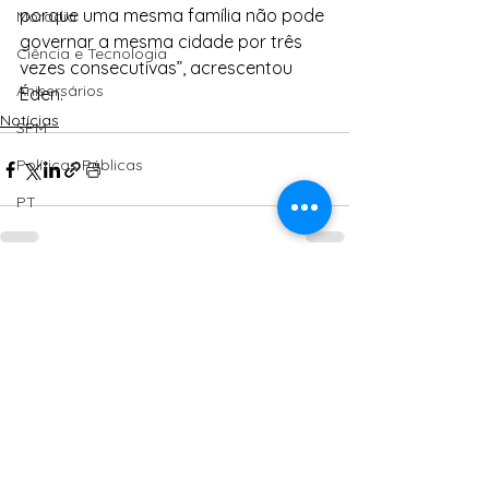
porque uma mesma família não pode 
Moradia
governar a mesma cidade por três 
Ciência e Tecnologia
vezes consecutivas”, acrescentou 
Anisersários
Éden.
Notícias
SPM
Políticas Públicas
PT
Ver tudo
Posts Relacionados