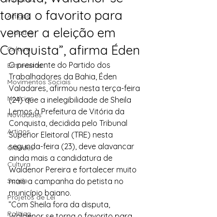
torna o favorito para
Artigos
vencer a eleição em
Cidades
Conquista”, afirma Éden
Cultura
O presidente do Partido dos 
Entrevistas
Trabalhadores da Bahia, Éden 
Movimentos Sociais
Valadares, afirmou nesta terça-feira 
Notícias
(24) que a inelegibilidade de Sheila 
Lemos à Prefeitura de Vitória da 
Novidades
Conquista, decidida pelo Tribunal 
Artigos
Superior Eleitoral (TRE) nesta 
segunda-feira (23), deve alavancar 
Cidades
ainda mais a candidatura de 
Cultura
Waldenor Pereira e fortalecer muito 
Saúde
mais a campanha do petista no 
município baiano.
Projetos de Lei
”Com Sheila fora da disputa, 
Política
Waldenor se torna o favorito para 