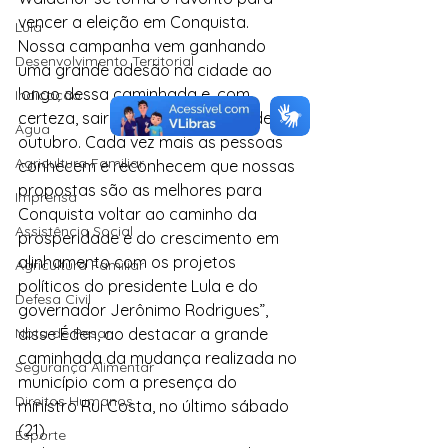
vencer a eleição em Conquista. 
Lula
Nossa campanha vem ganhando 
Desenvolvimento Territorial
uma grande adesão na cidade ao 
longo dessa caminhada e, com 
Indicação
certeza, sairá vitoriosa no dia 6 de 
Água
outubro. Cada vez mais as pessoas 
Agricultura Familiar
conhecem e reconhecem que nossas 
propostas são as melhores para 
Imprensa
Conquista voltar ao caminho da 
Assistência Social
prosperidade e do crescimento em 
alinhamento com os projetos 
Agricultura Familiar
políticos do presidente Lula e do 
Defesa Civil
governador Jerônimo Rodrigues”, 
Nota de Pesar
disse Éden, ao destacar a grande 
caminhada da mudança realizada no 
Segurança Alimentar
município com a presença do 
Direitos Humanos
ministro Rui Costa, no último sábado 
(21).
Esporte