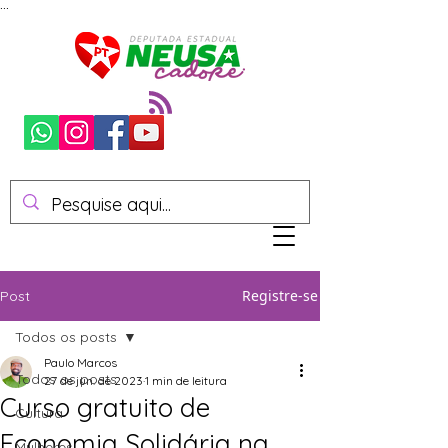
...
Registre-se
Post
Todos os posts
Paulo Marcos
Todos os posts
27 de jun. de 2023
1 min de leitura
Curso gratuito de
Cultura
Economia Solidária na
Mulheres