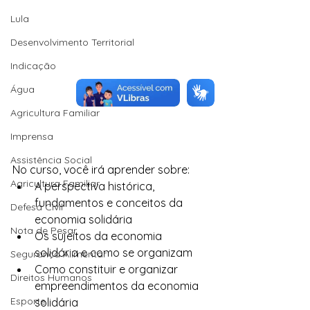
Lula
Desenvolvimento Territorial
Indicação
Água
Agricultura Familiar
Imprensa
Assistência Social
No curso, você irá aprender sobre:
Agricultura Familiar
A perspectiva histórica, 
fundamentos e conceitos da 
Defesa Civil
economia solidária
Nota de Pesar
Os sujeitos da economia 
solidária e como se organizam
Segurança Alimentar
Como constituir e organizar 
Direitos Humanos
empreendimentos da economia 
Esporte
solidária