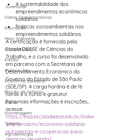
A sustentabilidade dos 
Juventude
empreendimentos econômicos 
Datas Comemorativas
solidários
Práticas socioambientais nos 
Educação
empreendimentos solidários
Meio Ambiente
A certificação é fornecida pela 
Escola DIEESE de Ciências do 
Infraestrutura
Trabalho, e o curso foi desenvolvido 
Editais
em parceria com a Secretaria de 
Publicações
Desenvolvimento Econômico do 
Governo do Estado de São Paulo 
Economia Solidária
(SDE/SP). A carga horária é de 16 
Moção de Aplauso
horas e o curso é gratuito!
Para mais informações e inscrições, 
Saúde
acesse: 
Homenagem
https://ead.escoladieese.edu.br/index
Turismo
.php/produto/economia-solidaria-
autogestao-e-cooperacao-para-
Agroecologia
geracao-de-renda/