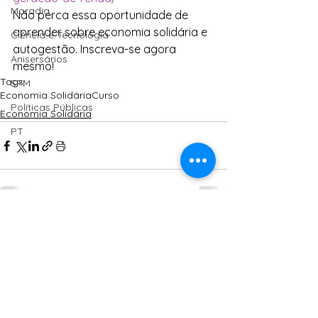
Moradia
Não perca essa oportunidade de 
aprender sobre economia solidária e 
Ciência e Tecnologia
autogestão. Inscreva-se agora 
Anisersários
mesmo!
Tags:
SPM
Economia Solidária
Curso
Políticas Públicas
Economia Solidária
PT
Ver tudo
Posts Relacionados