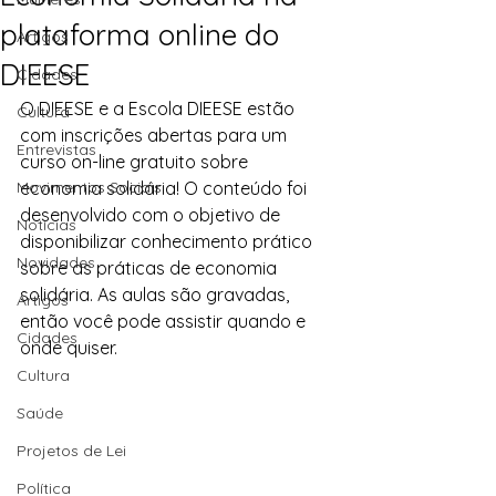
plataforma online do
Artigos
DIEESE
Cidades
O DIEESE e a Escola DIEESE estão 
Cultura
com inscrições abertas para um 
Entrevistas
curso on-line gratuito sobre 
Movimentos Sociais
economia solidária! O conteúdo foi 
desenvolvido com o objetivo de 
Notícias
disponibilizar conhecimento prático 
Novidades
sobre as práticas de economia 
solidária. As aulas são gravadas, 
Artigos
então você pode assistir quando e 
Cidades
onde quiser.
Cultura
Saúde
Projetos de Lei
Política