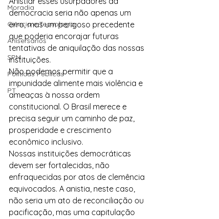
Anistiar esses usurpadores da 
Moradia
democracia seria não apenas um 
Ciência e Tecnologia
erro, mas um perigoso precedente 
que poderia encorajar futuras 
Anisersários
tentativas de aniquilação das nossas 
SPM
instituições.
Não podemos permitir que a 
Políticas Públicas
impunidade alimente mais violência e 
PT
ameaças à nossa ordem 
constitucional. O Brasil merece e 
precisa seguir um caminho de paz, 
prosperidade e crescimento 
econômico inclusivo.
Nossas instituições democráticas 
devem ser fortalecidas, não 
enfraquecidas por atos de clemência 
equivocados. A anistia, neste caso, 
não seria um ato de reconciliação ou 
pacificação, mas uma capitulação 