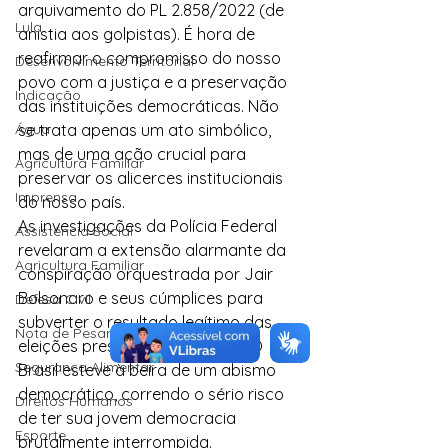
arquivamento do PL 2.858/2022 (de 
Lula
anistia aos golpistas). É hora de 
reafirmar o compromisso do nosso 
Desenvolvimento Territorial
povo com a justiça e a preservação 
Indicação
das instituições democráticas. Não 
Água
se trata apenas um ato simbólico, 
mas de uma ação crucial para 
Agricultura Familiar
preservar os alicerces institucionais 
Imprensa
do nosso país.
As investigações da Polícia Federal 
Assistência Social
revelaram a extensão alarmante da 
Agricultura Familiar
conspiração orquestrada por Jair 
Bolsonaro e seus cúmplices para 
Defesa Civil
subverter o resultado legítimo das 
Nota de Pesar
eleições presidenciais de 2022. O 
Segurança Alimentar
Brasil esteve à beira de um abismo 
democrático, correndo o sério risco 
Direitos Humanos
de ter sua jovem democracia 
Esporte
brutalmente interrompida.