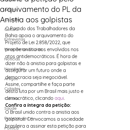
arquivamento do PL da
Artigos
Anistia aos golpistas
Cidades
O Partido dos Trabalhadores da 
Cultura
Bahia apoia o arquivamento do 
Entrevistas
Projeto de Lei 2.858/2022, que 
Movimentos Sociais
propõe anistia aos envolvidos nos 
atos antidemocráticos. É hora de 
Notícias
dizer não à anistia para golpistas e 
Novidades
assegurar um futuro onde a 
democracia seja inegociável.
Artigos
Assine, compartilhe e faça parte 
Cidades
desta luta por um Brasil mais justo e 
democrático, clicando 
aqui
.
Cultura
Confira a íntegra da petição:
Saúde
O Brasil unido contra a anistia aos 
Projetos de Lei
golpistas. Convocamos a sociedade 
brasileira a assinar esta petição para 
Política