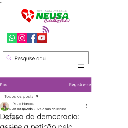
...
Registre-se
Post
Todos os posts
Paulo Marcos
Todos os posts
25 de nov. de 2024
2 min de leitura
Defesa da democracia:
Cultura
assine a petição pelo
Mulheres