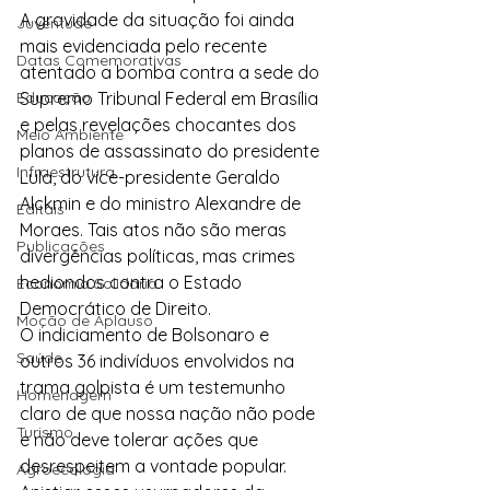
A gravidade da situação foi ainda 
Juventude
mais evidenciada pelo recente 
Datas Comemorativas
atentado a bomba contra a sede do 
Educação
Supremo Tribunal Federal em Brasília 
e pelas revelações chocantes dos 
Meio Ambiente
planos de assassinato do presidente 
Infraestrutura
Lula, do vice-presidente Geraldo 
Alckmin e do ministro Alexandre de 
Editais
Moraes. Tais atos não são meras 
Publicações
divergências políticas, mas crimes 
hediondos contra o Estado 
Economia Solidária
Democrático de Direito.
Moção de Aplauso
O indiciamento de Bolsonaro e 
Saúde
outros 36 indivíduos envolvidos na 
trama golpista é um testemunho 
Homenagem
claro de que nossa nação não pode 
Turismo
e não deve tolerar ações que 
desrespeitem a vontade popular. 
Agroecologia