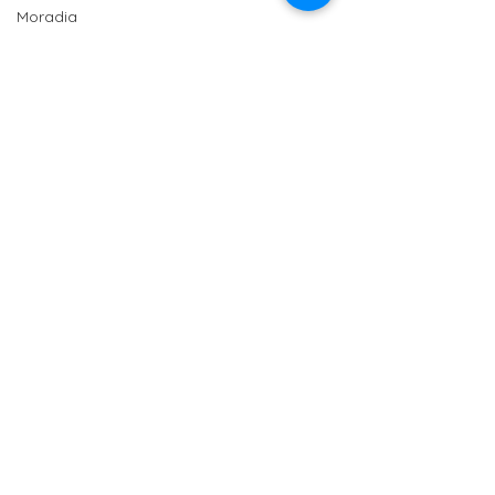
Moradia
Ciência e Tecnologia
Anisersários
SPM
Políticas Públicas
PT
Comentários