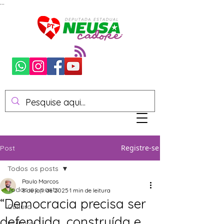
...
Registre-se
Post
Todos os posts
Paulo Marcos
Todos os posts
8 de jan. de 2025
1 min de leitura
“Democracia precisa ser
Cultura
defendida, construída e
Mulheres