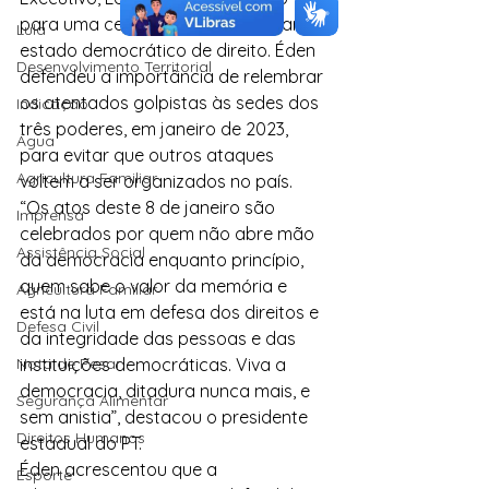
para uma cerimônia para celebrar o 
Lula
estado democrático de direito. Éden 
Desenvolvimento Territorial
defendeu a importância de relembrar 
os atentados golpistas às sedes dos 
Indicação
três poderes, em janeiro de 2023, 
Água
para evitar que outros ataques 
Agricultura Familiar
voltem a ser organizados no país.
“Os atos deste 8 de janeiro são 
Imprensa
celebrados por quem não abre mão 
Assistência Social
da democracia enquanto princípio, 
quem sabe o valor da memória e 
Agricultura Familiar
está na luta em defesa dos direitos e 
Defesa Civil
da integridade das pessoas e das 
Nota de Pesar
instituições democráticas. Viva a 
democracia, ditadura nunca mais, e 
Segurança Alimentar
sem anistia”, destacou o presidente 
Direitos Humanos
estadual do PT.
Éden acrescentou que a 
Esporte