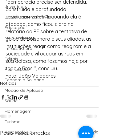
“democracia precisa ser defendida, 
Juventude
construída e aprofundada 
cotidianamente”. “E quando ela é 
Datas Comemorativas
atacada, como ficou claro no 
Educação
relatório da PF sobre a tentativa de 
Meio Ambiente
golpe de Bolsonaro e seus aliados, as 
instituições reagir como reagiram e a 
Infraestrutura
sociedade civil ocupar as ruas em 
Editais
sua defesa, como fazemos hoje por 
todo o Brasil”, concluiu.
Publicações
Foto: João Valadares
Economia Solidária
Notícias
Moção de Aplauso
Saúde
Homenagem
Turismo
Ver tudo
Posts Relacionados
Agroecologia