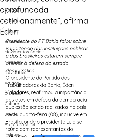
aprofundada
Artigos
cotidianamente”, afirma
Cidades
Éden
Cultura
Presidente do PT Bahia falou sobre 
Entrevistas
importância das instituições públicas 
Movimentos Sociais
e dos brasileiros estarem sempre 
Notícias
atentos à defesa do estado 
democrático
Novidades
O presidente do Partido dos 
Artigos
Trabalhadores da Bahia, Éden 
Valadares, reafirmou a importância 
Cidades
dos atos em defesa da democracia 
Cultura
que estão sendo realizados no país 
Saúde
nesta quarta-feira (08), inclusive em 
Brasília, onde o presidente Lula se 
Projetos de Lei
reúne com representantes do 
Política
Executivo, Legislativo e Judiciário 