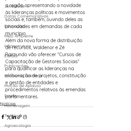
a região apresentando a novidade 
Juventude
às lideranças políticas e movimentos 
Datas Comemorativas
sociais e, também, ouvindo deles as 
Educação
prioridades em demandas de cada 
município.
Meio Ambiente
Além da nova forma de distribuição 
Infraestrutura
de recursos, Waldenor e Zé 
Raimundo vão oferecer “Cursos de 
Editais
Capacitação de Gestores Sociais” 
Publicações
para qualificar as lideranças na 
elaboração de projetos, constituição 
Economia Solidária
e gestão de entidades e 
Moção de Aplauso
procedimentos relativos às emendas 
Saúde
parlamentares.
Notícias
Homenagem
Turismo
Agroecologia