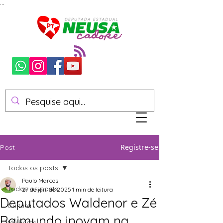
...
Registre-se
Post
Todos os posts
Paulo Marcos
Todos os posts
27 de jan. de 2025
1 min de leitura
Deputados Waldenor e Zé
Cultura
Raimundo inovam na
Mulheres