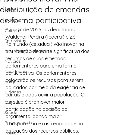
distribuição de emendas
Artigos
de forma participativa
Cidades
A partir de 2025, os deputados 
Cultura
Waldenor Pereira (federal) e Zé 
Entrevistas
Raimundo (estadual) vão inovar na 
Movimentos Sociais
distribuição de parte significativa dos 
recursos de suas emendas 
Notícias
parlamentares para uma forma 
Novidades
participativa. Os parlamentares 
colocarão os recursos para serem 
Artigos
aplicados por meio da exigência de 
Cidades
editais e após ouvir a população. O 
objetivo é promover maior 
Cultura
participação na decisão do 
Saúde
orçamento, dando maior 
Projetos de Lei
transparência e rastreabilidade na 
aplicação dos recursos públicos.
Política