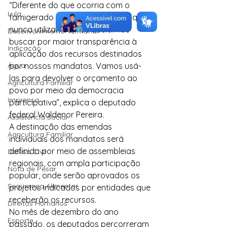
“Diferente do que ocorria com o 
Lula
famigerado orçamento secreto, que 
nunca utilizamos, nós decidimos 
Desenvolvimento Territorial
buscar por maior transparência à 
Indicação
aplicação dos recursos destinados 
Água
por nossos mandatos. Vamos usá-
las para devolver o orçamento ao 
Agricultura Familiar
povo por meio da democracia 
Imprensa
participativa”, explica o deputado 
federal Waldenor Pereira.
Assistência Social
A destinação das emendas 
Agricultura Familiar
individuais dos mandatos será 
definida por meio de assembleias 
Defesa Civil
regionais, com ampla participação 
Nota de Pesar
popular, onde serão aprovados os 
Segurança Alimentar
projetos indicados por entidades que 
receberão os recursos.
Direitos Humanos
No mês de dezembro do ano 
Esporte
passado, os deputados percorreram 