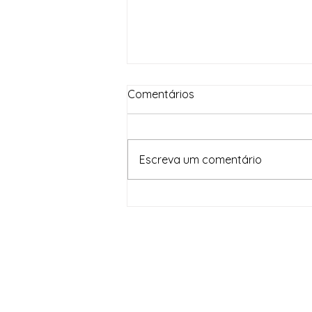
Comentários
Escreva um comentário
Em um mês, Brasil Contra o
Crime Organizado apreende
82,5 toneladas de drogas e
gera prejuízo de R$ 1,6
bilhão às facções criminosas