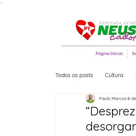
...
Página Inicial
S
Todos os posts
Cultura
Paulo Marcos
8 de
Entrevistas
Movimentos
“Despre
desorgan
Cidades
Cultura
S