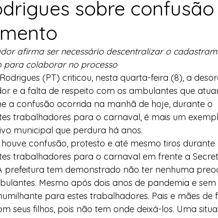
drigues sobre confusão
l
Indicação
Água
Agricultura Familiar
amento
or afirma ser necessário descentralizar o cadastram
ocial
Agricultura Familiar
Defesa Civil
ro para colaborar no processo
odrigues (PT) criticou, nesta quarta-feira (8), a des
dor e a falta de respeito com os ambulantes que atua
ça Alimentar
Direitos Humanos
Esporte
ue a confusão ocorrida na manhã de hoje, durante o 
es trabalhadores para o carnaval, é mais um exempl
ivo municipal que perdura há anos.
emorativas
houve confusão, protesto e até mesmo tiros durante 
es trabalhadores para o carnaval em frente a Secreta
 A prefeitura tem demonstrado não ter nenhuma pre
bulantes. Mesmo após dois anos de pandemia e sem f
humilhante para estes trabalhadores. Pais e mães de f
m seus filhos, pois não tem onde deixá-los. Uma situ