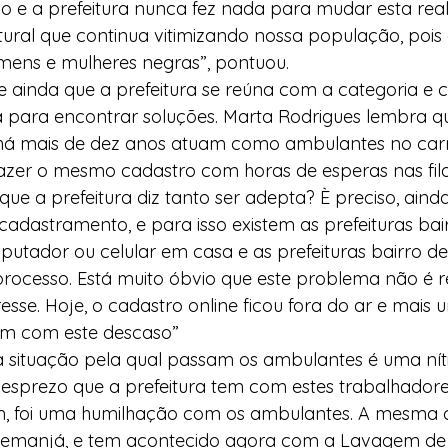
 e a prefeitura nunca fez nada para mudar esta reali
tural que continua vitimizando nossa população, pois 
ens e mulheres negras”, pontuou.
 ainda que a prefeitura se reúna com a categoria e 
 para encontrar soluções. Marta Rodrigues lembra q
há mais de dez anos atuam como ambulantes no carn
azer o mesmo cadastro com horas de esperas nas fila
que a prefeitura diz tanto ser adepta? È preciso, aind
cadastramento, e para isso existem as prefeituras bair
tador ou celular em casa e as prefeituras bairro de
rocesso. Está muito óbvio que este problema não é r
esse. Hoje, o cadastro online ficou fora do ar e mais 
am com este descaso”
a situação pela qual passam os ambulantes é uma nít
sprezo que a prefeitura tem com estes trabalhadore
 foi uma humilhação com os ambulantes. A mesma c
 Iemanjá, e tem acontecido agora com a Lavagem de I