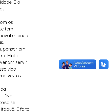
dade. É o 
os 
com os 
ue tem 
aval e, ainda 
s.
a, pensar em 
ro. Muita 
veriam servir 
esolvido 
uma vez os 
ida 
s. “Na 
oisa se 
tapuã. É falta 