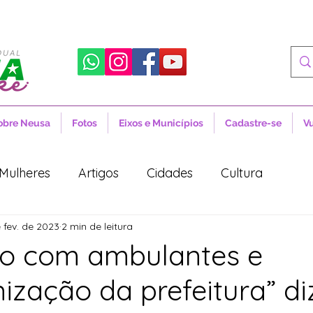
obre Neusa
Fotos
Eixos e Municípios
Cadastre-se
V
Mulheres
Artigos
Cidades
Cultura
 fev. de 2023
2 min de leitura
 Sociais
Notícias
Novidades
Artigos
zo com ambulantes e
ização da prefeitura” di
aúde
Projetos de Lei
Política
Lula