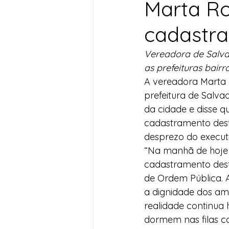
Marta Ro
Desenvolvimento Territoria
cadastr
Vereadora de Salvad
Imprensa
Assistência S
as prefeituras bair
A vereadora Marta R
prefeitura de Salva
Nota de Pesar
Seguran
da cidade e disse q
cadastramento dest
desprezo do execut
Juventude
Datas Com
“Na manhã de hoje 
cadastramento dest
de Ordem Pública.
a dignidade dos am
realidade continua 
dormem nas filas co