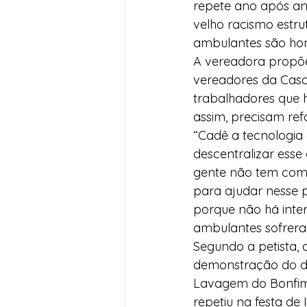
repete ano após ano
velho racismo estru
ambulantes são hom
A vereadora propõe
vereadores da Casa
trabalhadores que 
assim, precisam ref
“Cadê a tecnologia 
descentralizar esse 
gente não tem compu
para ajudar nesse p
porque não há inter
ambulantes sofrer
Segundo a petista, 
demonstração do de
Lavagem do Bonfim,
repetiu na festa de