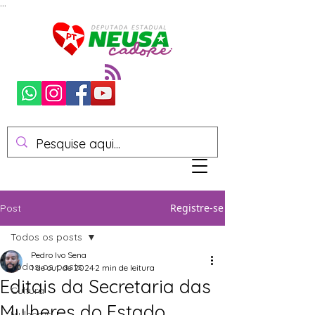
...
Registre-se
Post
Todos os posts
Pedro Ivo Sena
Todos os posts
1 de out. de 2024
2 min de leitura
Editais da Secretaria das
Cultura
Mulheres do Estado
Mulheres