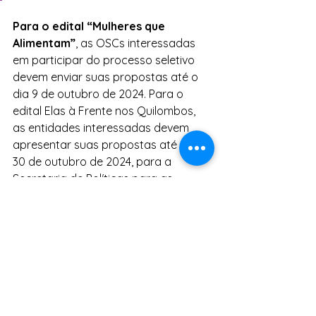
Para o edital “Mulheres que 
Alimentam”
, as OSCs interessadas 
em participar do processo seletivo 
devem enviar suas propostas até o 
dia 9 de outubro de 2024. Para o 
edital Elas à Frente nos Quilombos, 
as entidades interessadas devem 
apresentar suas propostas até o dia 
30 de outubro de 2024, para a 
Secretaria de Políticas para as 
Mulheres do Estado da Bahia (SPM), 
no seguinte endereço: Avenida 
Tancredo Neves, 776, Bloco A, 3º 
andar, Caminho das Árvores, 
Salvador/BA, CEP 41820-004. A 
entrega também poderá ser 
presencial conforme os editais.