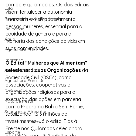
campo e quilombolas. Os dois editais 
Lula
visam fortalecer a autonomia 
Desenvolvimento Territorial
financeira e o empoderamento 
dessas mulheres, essencial para a 
Indicação
equidade de gênero e para a 
Água
melhoria das condições de vida em 
suas comunidades. 
Agricultura Familiar
Imprensa
O Edital “Mulheres que Alimentam” 
selecionará duas Organizações 
da 
Assistência Social
Sociedade Civil (OSCs), como 
Agricultura Familiar
associações, cooperativas e 
Defesa Civil
organizações religiosas para a 
execução das ações em parceria 
Nota de Pesar
com o Programa Bahia Sem Fome, 
Segurança Alimentar
totalizando R$ 3 milhões de 
investimentos. Já o edital Elas à 
Direitos Humanos
Frente nos Quilombos selecionará 
Esporte
dez OSCs, com R$ 2 milhões de 