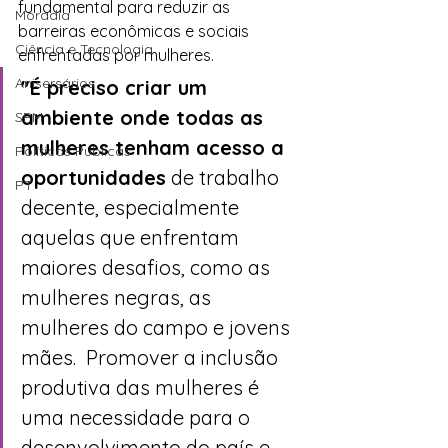
fundamental para reduzir as 
Moradia
barreiras econômicas e sociais 
Ciência e Tecnologia
enfrentadas por mulheres.
Anisersários
"É preciso criar um 
ambiente onde todas as 
SPM
mulheres tenham acesso a 
Políticas Públicas
oportunidades
 de trabalho 
PT
decente, especialmente 
aquelas que enfrentam 
maiores desafios, como as 
mulheres negras, as 
mulheres do campo e jovens 
mães.  Promover a inclusão 
produtiva das mulheres é 
uma necessidade para o 
desenvolvimento do país e 