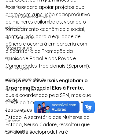
Juventude
recursos para apoiar projetos que 
promovam a inclusão socioprodutiva 
Datas Comemorativas
de mulheres quilombolas, visando o 
Educação
fortalecimento econômico e social, 
contribuindo para a equidade de 
Meio Ambiente
gênero e ocorrerá em parceria com 
Infraestrutura
a Secretaria de Promoção da 
Igualdade Racial e dos Povos e 
Editais
Comunidades Tradicionais (Sepromi). 
Publicações
Economia Solidária
As ações transversais englobam o 
Programa Especial Elas à Frente
, 
Moção de Aplauso
que é coordenado pela SPM, mas que 
Saúde
prevê políticas para as mulheres em 
todas as esferas do Governo do 
Homenagem
Estado. A secretária das Mulheres do 
Turismo
Estado, Neusa Cadore, ressaltou que 
Agroecologia
a inclusão socioprodutiva é 