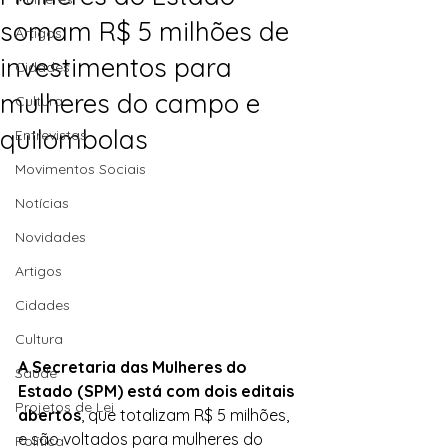
somam R$ 5 milhões de
Artigos
investimentos para
Cidades
mulheres do campo e
Cultura
quilombolas
Entrevistas
Movimentos Sociais
Notícias
Novidades
Artigos
Cidades
Cultura
A Secretaria das Mulheres do 
Saúde
Estado (SPM) está com dois editais 
Projetos de Lei
abertos
, que totalizam R$ 5 milhões, 
e são voltados para mulheres do 
Política