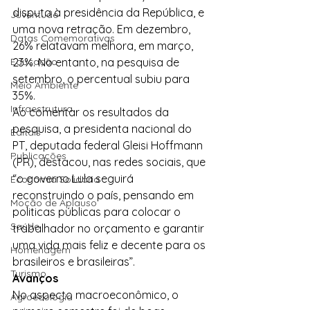
disputa à presidência da República, e 
Juventude
uma nova retração. Em dezembro, 
Datas Comemorativas
26% relatavam melhora, em março, 
Educação
23%. No entanto, na pesquisa de 
setembro, o percentual subiu para 
Meio Ambiente
35%.
Infraestrutura
Ao comentar os resultados da 
pesquisa, a presidenta nacional do 
Editais
PT, deputada federal Gleisi Hoffmann 
Publicações
(PR), destacou, nas redes sociais, que 
“o governo Lula seguirá 
Economia Solidária
reconstruindo o país, pensando em 
Moção de Aplauso
politicas públicas para colocar o 
Saúde
trabalhador no orçamento e garantir 
uma vida mais feliz e decente para os 
Homenagem
brasileiros e brasileiras”.
Turismo
Avanços
No aspecto macroeconômico, o 
Agroecologia