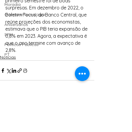
primeiro semestre foi de boas 
Moradia
surpresas. Em dezembro de 2022, o 
Ciência e Tecnologia
Boletim Focus, do Banco Central, que 
reúne projeções dos economistas, 
Anisersários
estimava que o PIB teria expansão de 
SPM
0,8% em 2023. Agora, a expectativa é 
que o ano termine com avanço de 
Políticas Públicas
2,8%.
PT
Notícias
Ver tudo
Posts Relacionados