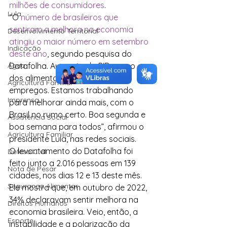
milhões de consumidores
.
Lula
“O 
número de brasileiros que 
sentiram a melhora na economia 
Desenvolvimento Territorial
atingiu o maior número em setembro 
Indicação
deste ano
, segundo pesquisa do 
Água
Datafolha. Aumento do PIB, preço 
dos alimentos em queda e mais 
Agricultura Familiar
empregos. Estamos trabalhando 
Imprensa
para melhorar ainda mais, com o 
Brasil no rumo certo. Boa segunda e 
Assistência Social
boa semana para todos”, afirmou o 
Agricultura Familiar
presidente Lula, nas redes sociais.
O levantamento do Datafolha foi 
Defesa Civil
feito junto a 2.016 pessoas em 139 
Nota de Pesar
cidades, nos dias 12 e 13 deste mês. 
Segurança Alimentar
Ele mostra que, em outubro de 2022, 
34% declaravam sentir melhora na 
Direitos Humanos
economia brasileira. Veio, então, a 
Esporte
instabilidade e a polarização da 