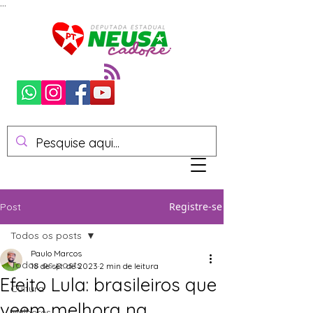
...
Registre-se
Post
Todos os posts
Paulo Marcos
Todos os posts
18 de set. de 2023
2 min de leitura
Efeito Lula: brasileiros que
Cultura
veem melhora na
Mulheres