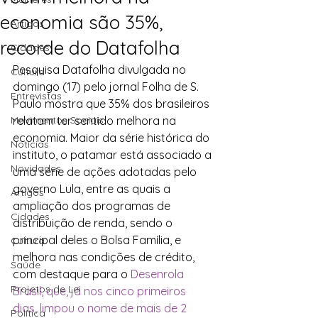
economia são 35%,
Artigos
recorde do Datafolha
Cidades
Pesquisa Datafolha divulgada no 
Cultura
domingo (17) pelo jornal Folha de S. 
Entrevistas
Paulo mostra que 35% dos brasileiros 
Movimentos Sociais
relatam ter sentido melhora na 
economia. Maior da série histórica do 
Notícias
instituto, o patamar está associado a 
Novidades
uma série de ações adotadas pelo 
governo Lula, entre as quais a 
Artigos
ampliação dos programas de 
Cidades
distribuição de renda, sendo o 
principal deles o Bolsa Família, e 
Cultura
melhora nas condições de crédito, 
Saúde
com destaque para o 
Desenrola 
Projetos de Lei
Brasil, que, já nos cinco primeiros 
dias, limpou o nome de mais de 2 
Política