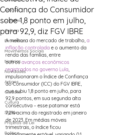
Confiança do Consumidor
Artigos
sobe 1,8 ponto em julho,
Cidades
para 92,9, diz FGV IBRE
Cultura
A melhora do mercado de trabalho, 
a 
Entrevistas
inflação controlada
 e o aumento da 
Movimentos Sociais
renda das famílias, entre 
Notícias
outros 
avanços econômicos 
registrados no governo Lula
, 
Novidades
impulsionaram o Índice de Confiança 
Artigos
do Consumidor (ICC) do FGV IBRE, 
que subiu 1,8 ponto em julho, para 
Cidades
92,9 pontos, em sua segunda alta 
Cultura
consecutiva – esse patamar está 
Saúde
7,2% acima do registrado em janeiro 
de 2023. Em médias móveis 
Projetos de Lei
trimestrais, o índice ficou 
Política
praticamente estável, variando 0,1 