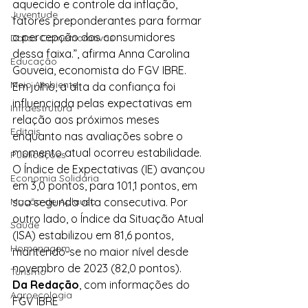
aquecido e controle da inflação, 
Juventude
fatores preponderantes para formar 
a percepção dos consumidores 
Datas Comemorativas
dessa faixa.”, afirma Anna Carolina 
Educação
Gouveia, economista do FGV IBRE.
Meio Ambiente
Em julho, a alta da confiança foi 
influenciada pelas expectativas em 
Infraestrutura
relação aos próximos meses 
Editais
enquanto nas avaliações sobre o 
momento atual ocorreu estabilidade. 
Publicações
O Índice de Expectativas (IE) avançou 
Economia Solidária
em 3,0 pontos, para 101,1 pontos, em 
Moção de Aplauso
sua segunda alta consecutiva. Por 
outro lado, o Índice da Situação Atual 
Saúde
(ISA) estabilizou em 81,6 pontos, 
Homenagem
mantendo-se no maior nível desde 
novembro de 2023 (82,0 pontos).
Turismo
Da Redação
, com informações do 
Agroecologia
FGV IBRE