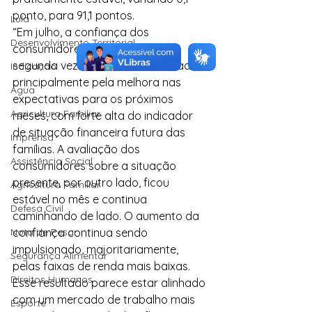
ponto, para 91,1 pontos.
Lula
“Em julho, a confiança dos 
Desenvolvimento Territorial
consumidores aumentou pela 
segunda vez consecutiva, motivada 
Indicação
principalmente pela melhora nas 
Água
expectativas para os próximos 
Agricultura Familiar
meses, com forte alta do indicador 
de situação financeira futura das 
Imprensa
famílias. A avaliação dos 
Assistência Social
consumidores sobre a situação 
presente, por outro lado, ficou 
Agricultura Familiar
estável no mês e continua 
Defesa Civil
caminhando de lado. O aumento da 
Nota de Pesar
confiança continua sendo 
impulsionado, majoritariamente, 
Segurança Alimentar
pelas faixas de renda mais baixas. 
Direitos Humanos
Esse resultado parece estar alinhado 
com um mercado de trabalho mais 
Esporte