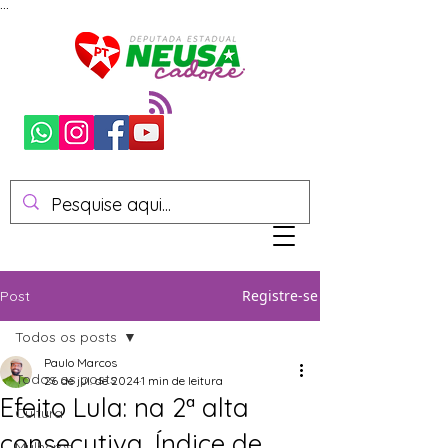
...
Registre-se
Post
Todos os posts
Paulo Marcos
Todos os posts
26 de jul. de 2024
1 min de leitura
Efeito Lula: na 2ª alta
Cultura
consecutiva, Índice de
Mulheres