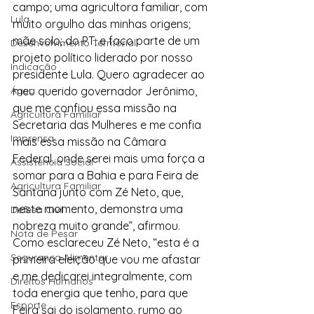
campo; uma agricultora familiar, com 
Lula
muito orgulho das minhas origens; 
mãe solo; do PT; e faço parte de um 
Desenvolvimento Territorial
projeto político liderado por nosso 
Indicação
presidente Lula. Quero agradecer ao 
Água
meu querido governador Jerônimo, 
que me confiou essa missão na 
Agricultura Familiar
Secretaria das Mulheres e me confia 
Imprensa
mais essa missão na Câmara 
Federal, onde serei mais uma força a 
Assistência Social
somar para a Bahia e para Feira de 
Agricultura Familiar
Santana junto com Zé Neto, que, 
neste momento, demonstra uma 
Defesa Civil
nobreza muito grande”, afirmou.
Nota de Pesar
Como esclareceu Zé Neto, “esta é a 
Segurança Alimentar
primeira eleição que vou me afastar 
e me dedicarei integralmente, com 
Direitos Humanos
toda energia que tenho, para que 
Esporte
Feira sai do isolamento, rumo ao 