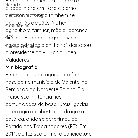
Elisângela conhece muito bem a 
Moradia
cidade, mora em Feira e, como 
Ciência e Tecnologia
deputada, poderá também se 
dedicar às eleições. Mulher, 
Anisersários
agricultora familiar, mãe e liderança 
SPM
sindical, Elisângela agrega valor à 
nossa estratégia em Feira”, destacou 
Políticas Públicas
o presidente do PT Bahia, Éden 
PT
Valadares
Minibiografia
Elisangela é uma agricultora familiar 
nascida no município de Valente, no 
Semiárido do Nordeste Baiano. Ela 
iniciou sua militância nas 
comunidades de base rurais ligadas 
à Teologia da Libertação da igreja 
católica, onde se aproximou do 
Partido dos Trabalhadores (PT). Em 
2014, ela fez sua primeira candidatura 