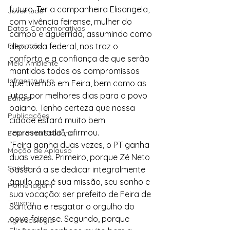
futuro. Ter a companheira Elisangela, 
Juventude
com vivência feirense, mulher do 
Datas Comemorativas
campo e aguerrida, assumindo como 
Educação
deputada federal, nos traz o 
conforto e a confiança de que serão 
Meio Ambiente
mantidos todos os compromissos 
Infraestrutura
que tivemos em Feira, bem como as 
lutas por melhores dias para o povo 
Editais
baiano. Tenho certeza que nossa 
Publicações
cidade estará muito bem 
representada”, afirmou.
Economia Solidária
“Feira ganha duas vezes, o PT ganha 
Moção de Aplauso
duas vezes. Primeiro, porque Zé Neto 
Saúde
passará a se dedicar integralmente 
àquilo que é sua missão, seu sonho e 
Homenagem
sua vocação: ser prefeito de Feira de 
Turismo
Santana e resgatar o orgulho do 
povo feirense. Segundo, porque 
Agroecologia