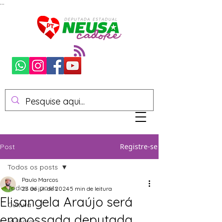
...
Registre-se
Post
Todos os posts
Paulo Marcos
Todos os posts
23 de jul. de 2024
5 min de leitura
Elisangela Araújo será
Cultura
empossada deputada
Mulheres