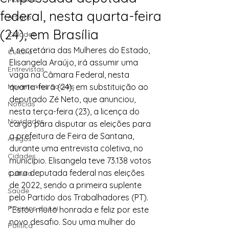
federal, nesta quarta-feira
Artigos
(24), em Brasília
Cidades
A secretária das Mulheres do Estado, 
Cultura
Elisangela Araújo, irá assumir uma 
Entrevistas
vaga na Câmara Federal, nesta 
Movimentos Sociais
quarta-feira (24), em substituição ao 
deputado Zé Neto, que anunciou, 
Notícias
nesta terça-feira (23), a licença do 
Novidades
cargo para disputar as eleições para 
a prefeitura de Feira de Santana, 
Artigos
durante uma entrevista coletiva, no 
Cidades
município. Elisangela teve 73.138 votos 
para deputada federal nas eleições 
Cultura
de 2022, sendo a primeira suplente 
Saúde
pelo Partido dos Trabalhadores (PT).
Projetos de Lei
“Estou muito honrada e feliz por este 
novo desafio. Sou uma mulher do 
Política