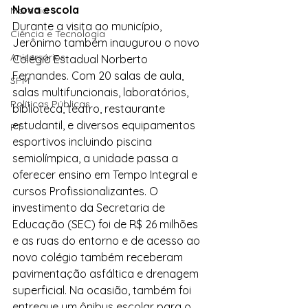
Nova escola
Moradia
Durante a visita ao município, 
Ciência e Tecnologia
Jerônimo também inaugurou o novo 
Anisersários
Colégio Estadual Norberto 
Fernandes. Com 20 salas de aula, 
SPM
salas multifuncionais, laboratórios, 
Políticas Públicas
biblioteca, teatro, restaurante 
estudantil, e diversos equipamentos 
PT
esportivos incluindo piscina 
semiolímpica, a unidade passa a 
oferecer ensino em Tempo Integral e 
cursos Profissionalizantes. O 
investimento da Secretaria de 
Educação (SEC) foi de R$ 26 milhões 
e as ruas do entorno e de acesso ao 
novo colégio também receberam 
pavimentação asfáltica e drenagem 
superficial. Na ocasião, também foi 
entregue um ônibus escolar para o 