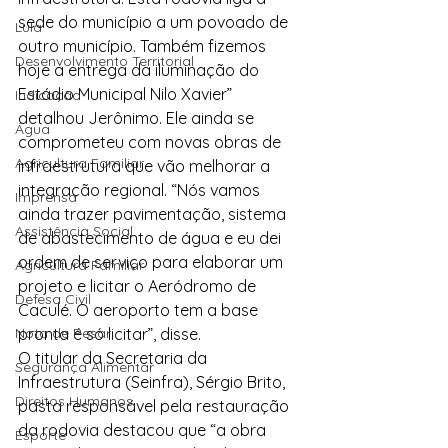
sede do município a um povoado de 
Lula
outro município. Também fizemos 
Desenvolvimento Territorial
hoje a entrega da iluminação do 
Estádio Municipal Nilo Xavier” 
Indicação
detalhou Jerônimo. Ele ainda se 
Água
comprometeu com novas obras de 
Agricultura Familiar
infraestrutura que vão melhorar a 
integração regional. “Nós vamos 
Imprensa
ainda trazer pavimentação, sistema 
Assistência Social
de abastecimento de água e eu dei 
ordem de serviço para elaborar um 
Agricultura Familiar
projeto e licitar o Aeródromo de 
Defesa Civil
Caculé. O aeroporto tem a base 
Nota de Pesar
pronta é só licitar”, disse.
O titular da Secretaria da 
Segurança Alimentar
Infraestrutura (Seinfra), Sérgio Brito, 
Direitos Humanos
pasta responsável pela restauração 
da rodovia destacou que “a obra 
Esporte