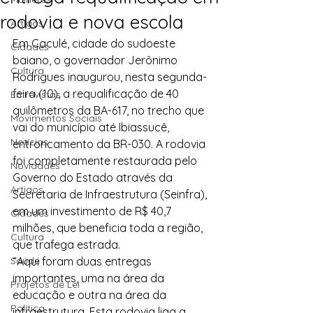
rodovia e nova escola
Artigos
Em Caculé, cidade do sudoeste 
Cidades
baiano, o governador Jerônimo 
Cultura
Rodrigues inaugurou, nesta segunda-
feira (10), a requalificação de 40 
Entrevistas
quilômetros da BA-617, no trecho que 
Movimentos Sociais
vai do município até Ibiassucê, 
Notícias
entroncamento da BR-030. A rodovia 
foi completamente restaurada pelo 
Novidades
Governo do Estado através da 
Artigos
Secretaria de Infraestrutura (Seinfra), 
em um investimento de R$ 40,7 
Cidades
milhões, que beneficia toda a região, 
Cultura
que trafega estrada.
Saúde
“Aqui foram duas entregas 
importantes, uma na área da 
Projetos de Lei
educação e outra na área da 
Política
infraestrutura. Esta rodovia liga a 