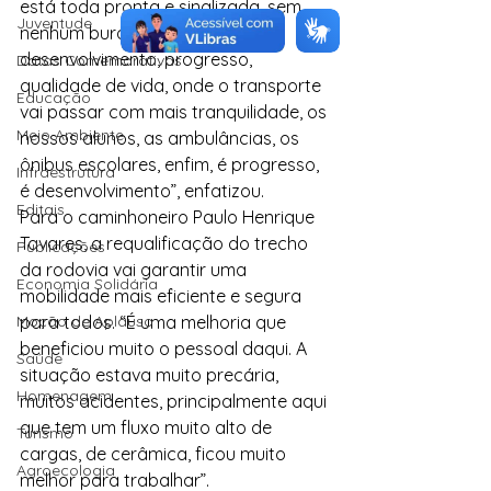
está toda pronta e sinalizada, sem 
Juventude
nenhum buraco. Isso quer dizer 
desenvolvimento, progresso, 
Datas Comemorativas
qualidade de vida, onde o transporte 
Educação
vai passar com mais tranquilidade, os 
Meio Ambiente
nossos alunos, as ambulâncias, os 
ônibus escolares, enfim, é progresso, 
Infraestrutura
é desenvolvimento”, enfatizou.
Editais
Para o caminhoneiro Paulo Henrique 
Tavares, a requalificação do trecho 
Publicações
da rodovia vai garantir uma 
Economia Solidária
mobilidade mais eficiente e segura 
Moção de Aplauso
para todos. “É uma melhoria que 
beneficiou muito o pessoal daqui. A 
Saúde
situação estava muito precária, 
Homenagem
muitos acidentes, principalmente aqui 
que tem um fluxo muito alto de 
Turismo
cargas, de cerâmica, ficou muito 
Agroecologia
melhor para trabalhar”.