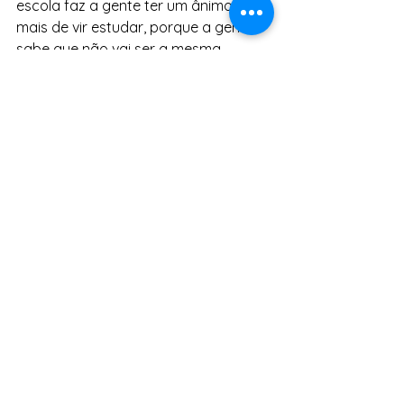
escola faz a gente ter um ânimo a 
mais de vir estudar, porque a gente 
sabe que não vai ser a mesma 
monotonia só de sala de aula, pois 
agora vai poder aproveitar de 
atividades extras nos laboratórios, 
além do refeitório, e do campo 
society, que só falta eu fazer um gol 
para ser aprovado”, brincou o jovem.
Notícias
Ver tudo
Posts Relacionados