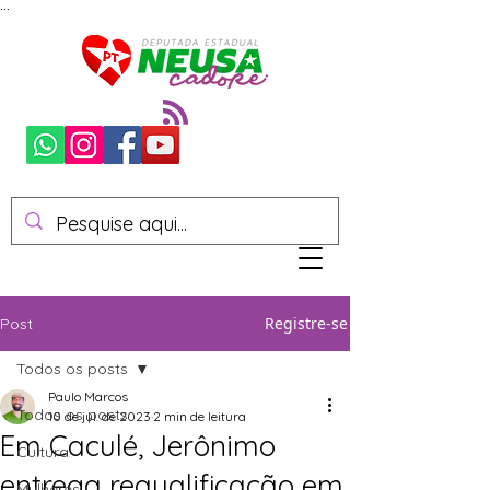
...
Registre-se
Post
Todos os posts
Paulo Marcos
Todos os posts
10 de jul. de 2023
2 min de leitura
Em Caculé, Jerônimo
Cultura
entrega requalificação em
Mulheres