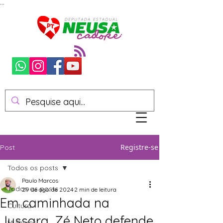
...
Registre-se
Post
Todos os posts
Paulo Marcos
Todos os posts
29 de ago. de 2024
2 min de leitura
Em caminhada na
Cultura
Jussara, Zé Neto defende
Mulheres