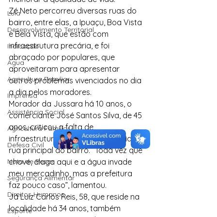
Zé Neto percorreu diversas ruas do 
Lula
bairro, entre elas, a Ipuaçu, Boa Vista 
Desenvolvimento Territorial
e Bela Vista, que estão com 
infraestrutura precária, e foi 
Indicação
abraçado por populares, que 
Água
aproveitaram para apresentar 
Agricultura Familiar
outros problemas vivenciados no dia 
a dia pelos moradores.
Imprensa
Morador da Jussara há 10 anos, o 
Assistência Social
comerciante José Santos Silva, de 45 
anos, criticou a falta de 
Agricultura Familiar
infraestrutura na drenagem pluvial na 
Defesa Civil
rua principal do bairro. “Toda vez que 
Nota de Pesar
chove, alaga aqui e a água invade 
meu mercadinho, mas a prefeitura 
Segurança Alimentar
faz pouco caso”, lamentou.
Direitos Humanos
Já Luiz Carlos Reis, 58, que reside na 
localidade há 34 anos, também 
Esporte