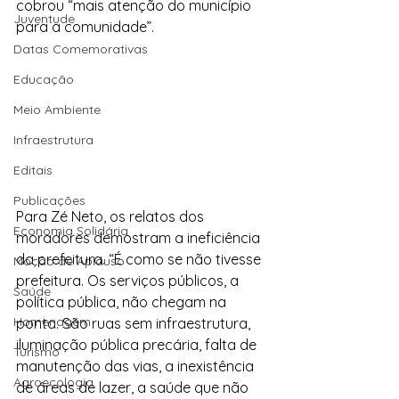
cobrou “mais atenção do município 
Juventude
para a comunidade”.
Datas Comemorativas
Educação
Meio Ambiente
Infraestrutura
Editais
Publicações
Para Zé Neto, os relatos dos 
Economia Solidária
moradores demostram a ineficiência 
da prefeitura. “É como se não tivesse 
Moção de Aplauso
prefeitura. Os serviços públicos, a 
Saúde
política pública, não chegam na 
Homenagem
ponta. São ruas sem infraestrutura, 
iluminação pública precária, falta de 
Turismo
manutenção das vias, a inexistência 
Agroecologia
de áreas de lazer, a saúde que não 