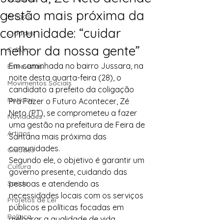
gestão mais próxima da
Artigos
comunidade: “cuidar
Cidades
melhor da nossa gente”
Cultura
Em caminhada no bairro Jussara, na 
Entrevistas
noite desta quarta-feira (28), o 
Movimentos Sociais
candidato a prefeito da coligação 
Notícias
Pra Fazer o Futuro Acontecer, Zé 
Neto (PT), se comprometeu a fazer 
Novidades
uma gestão na prefeitura de Feira de 
Artigos
Santana mais próxima das 
comunidades.
Cidades
Segundo ele, o objetivo é garantir um 
Cultura
governo presente, cuidando das 
Saúde
pessoas e atendendo as 
necessidades locais com os serviços 
Projetos de Lei
públicos e políticas focadas em 
Política
melhorar a qualidade de vida.