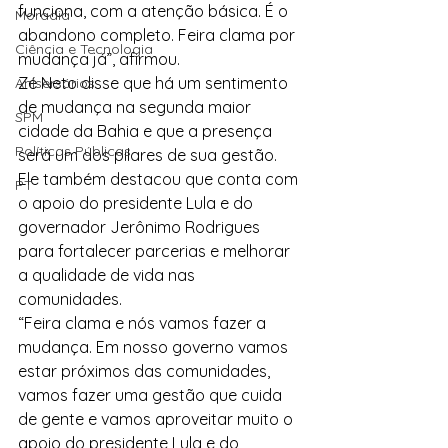
funciona, com a atenção básica. É o 
Moradia
abandono completo. Feira clama por 
Ciência e Tecnologia
mudança já”, afirmou.
Zé Neto disse que há um sentimento 
Anisersários
de mudança na segunda maior 
SPM
cidade da Bahia e que a presença 
Políticas Públicas
será um dos pilares de sua gestão. 
Ele também destacou que conta com 
PT
o apoio do presidente Lula e do 
governador Jerônimo Rodrigues 
para fortalecer parcerias e melhorar 
a qualidade de vida nas 
comunidades.
“Feira clama e nós vamos fazer a 
mudança. Em nosso governo vamos 
estar próximos das comunidades, 
vamos fazer uma gestão que cuida 
de gente e vamos aproveitar muito o 
apoio do presidente Lula e do 