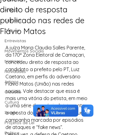
direito de resposta
Artigos
publicado nas redes de
Cidades
Flávio Matos
Cultura
.
Entrevistas
A juíza Maria Claudia Salles Parente, 
Movimentos Sociais
da 170ª Zona Eleitoral de Camaçari, 
Notícias
concedeu direito de resposta ao 
candidato a prefeito pelo PT, Luiz 
Novidades
Caetano, em perfis do adversário 
Artigos
Flávio Matos (União) nas redes 
sociais. Vale destacar que essa é 
Cidades
mais uma vitória do petista, em meio 
Cultura
a uma série de revés judiciais contra 
Saúde
a aposta do “time azul”, que faz uma 
campanha marcada por episódios 
Projetos de Lei
de ataques e “fake news”.
Política
Dessa vez, a defesa de Caetano 