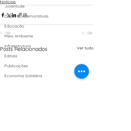
Notícias
Juventude
Datas Comemorativas
Educação
Meio Ambiente
Infraestrutura
Ver tudo
Posts Relacionados
Editais
Publicações
Economia Solidária
Moção de Aplauso
Saúde
Homenagem
Turismo
Agroecologia