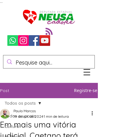
...
Registre-se
Post
Todos os posts
Paulo Marcos
Todos os posts
19 de out. de 2024
1 min de leitura
Em mais uma vitória
Cultura
judicial, Caetano terá
Mulheres