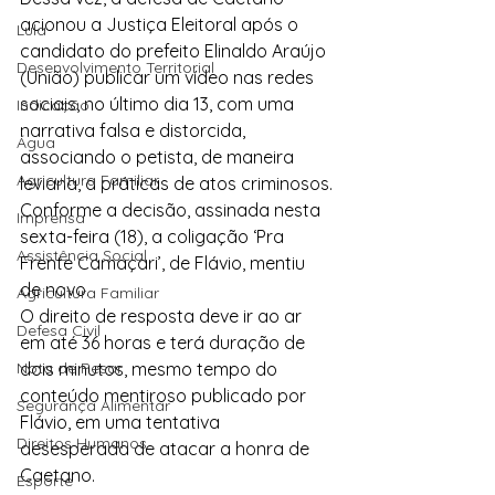
acionou a Justiça Eleitoral após o 
Lula
candidato do prefeito Elinaldo Araújo 
Desenvolvimento Territorial
(União) publicar um vídeo nas redes 
sociais, no último dia 13, com uma 
Indicação
narrativa falsa e distorcida, 
Água
associando o petista, de maneira 
Agricultura Familiar
leviana, a práticas de atos criminosos.
Conforme a decisão, assinada nesta 
Imprensa
sexta-feira (18), a coligação ‘Pra 
Assistência Social
Frente Camaçari’, de Flávio, mentiu 
de novo.
Agricultura Familiar
O direito de resposta deve ir ao ar 
Defesa Civil
em até 36 horas e terá duração de 
Nota de Pesar
dois minutos, mesmo tempo do 
conteúdo mentiroso publicado por 
Segurança Alimentar
Flávio, em uma tentativa 
Direitos Humanos
desesperada de atacar a honra de 
Caetano.
Esporte