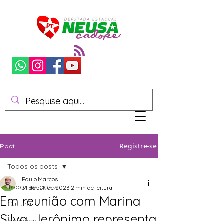
...
Registre-se
Post
Todos os posts
Paulo Marcos
Todos os posts
31 de out. de 2023
2 min de leitura
Em reunião com Marina
Cultura
Silva, Jerônimo representa
Mulheres