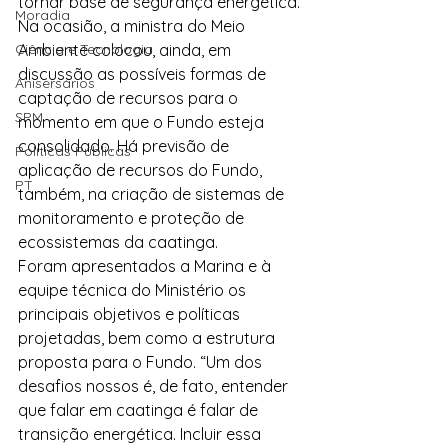
tornar base de segurança energética.
Moradia
Na ocasião, a ministra do Meio 
Ciência e Tecnologia
Ambiente colocou, ainda, em 
discussão as possíveis formas de 
Anisersários
captação de recursos para o 
SPM
momento em que o Fundo esteja 
consolidado. Há previsão de 
Políticas Públicas
aplicação de recursos do Fundo, 
PT
também, na criação de sistemas de 
monitoramento e proteção de 
ecossistemas da caatinga.
Foram apresentados a Marina e à 
equipe técnica do Ministério os 
principais objetivos e políticas 
projetadas, bem como a estrutura 
proposta para o Fundo. “Um dos 
desafios nossos é, de fato, entender 
que falar em caatinga é falar de 
transição energética. Incluir essa 