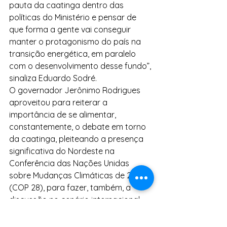
pauta da caatinga dentro das 
políticas do Ministério e pensar de 
que forma a gente vai conseguir 
manter o protagonismo do país na 
transição energética, em paralelo 
com o desenvolvimento desse fundo”, 
sinaliza Eduardo Sodré.
O governador Jerônimo Rodrigues 
aproveitou para reiterar a 
importância de se alimentar, 
constantemente, o debate em torno 
da caatinga, pleiteando a presença 
significativa do Nordeste na 
Conferência das Nações Unidas 
sobre Mudanças Climáticas de 2023 
(COP 28), para fazer, também, a 
discussão no cenário internacional. 
Afinal, atualmente, 27,8 milhões de 
nordestinos vivem na caatinga, 