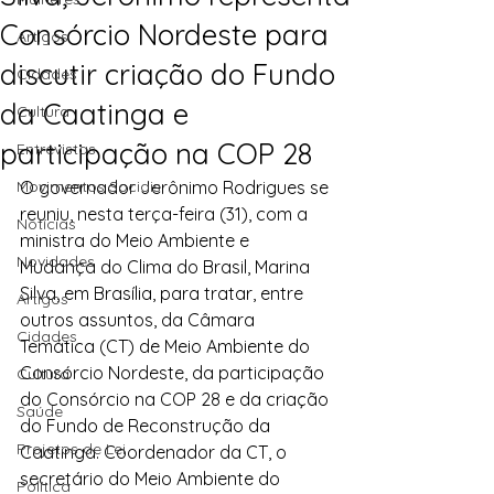
Consórcio Nordeste para
Artigos
discutir criação do Fundo
Cidades
da Caatinga e
Cultura
participação na COP 28
Entrevistas
Movimentos Sociais
O governador Jerônimo Rodrigues se 
reuniu, nesta terça-feira (31), com a 
Notícias
ministra do Meio Ambiente e 
Novidades
Mudança do Clima do Brasil, Marina 
Silva, em Brasília, para tratar, entre 
Artigos
outros assuntos, da Câmara 
Cidades
Temática (CT) de Meio Ambiente do 
Consórcio Nordeste, da participação 
Cultura
do Consórcio na COP 28 e da criação 
Saúde
do Fundo de Reconstrução da 
Projetos de Lei
Caatinga. Coordenador da CT, o 
secretário do Meio Ambiente do 
Política