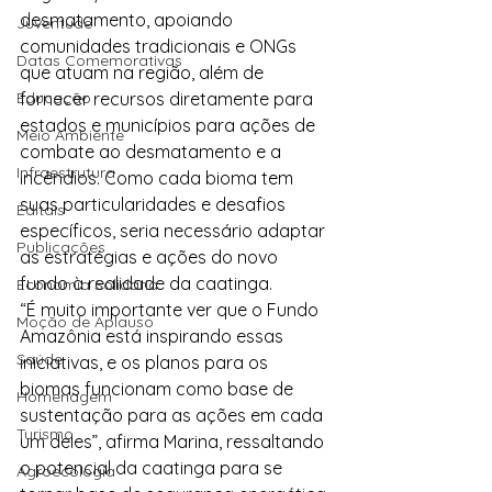
desmatamento, apoiando 
Juventude
comunidades tradicionais e ONGs 
Datas Comemorativas
que atuam na região, além de 
Educação
fornecer recursos diretamente para 
estados e municípios para ações de 
Meio Ambiente
combate ao desmatamento e a 
Infraestrutura
incêndios. Como cada bioma tem 
suas particularidades e desafios 
Editais
específicos, seria necessário adaptar 
Publicações
as estratégias e ações do novo 
fundo à realidade da caatinga.
Economia Solidária
“É muito importante ver que o Fundo 
Moção de Aplauso
Amazônia está inspirando essas 
Saúde
iniciativas, e os planos para os 
biomas funcionam como base de 
Homenagem
sustentação para as ações em cada 
Turismo
um deles”, afirma Marina, ressaltando 
o potencial da caatinga para se 
Agroecologia