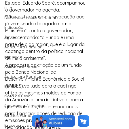
Estado, Eduardo Sodré, acompanhou 
Lula
o governador na agenda.
“Viemos trazer uma provocação que 
Desenvolvimento Territorial
já vem sendo dialogada com o 
Indicação
Ministério”, conta o governador, 
Água
acrescentando: “o Fundo é uma 
parte de algo maior, que é o lugar da 
Agricultura Familiar
caatinga dentro da política nacional 
Imprensa
de meio ambiente”.
A proposta de criação de um fundo 
Assistência Social
pelo Banco Nacional de 
Agricultura Familiar
Desenvolvimento Econômico e Social 
(BNDES) voltado para a caatinga 
Defesa Civil
utiliza os mesmos moldes do Fundo 
Nota de Pesar
da Amazônia, uma iniciativa pioneira 
Segurança Alimentar
que reúne doações internacionais 
para financiar ações de redução de 
Direitos Humanos
emissões provenientes da 
Esporte
degradação florestal e do 